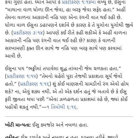
કેવા ગુણો હતા. ધ્યાન આપો કે
પ્રકટીકરણ ૧:૧૪માં
લખ્યું છે, ઈસુના
“માથાના વાળ ધોળા ઊન જેવા, હા બરફ જેવા સફેદ હતા.” અહીં
તેમના વાળના આકારની નહિ પણ એના રંગની વાત થઈ રહી છે.
ધોળા વાળ ઈસુના ડહાપણને દર્શાવે છે કારણ કે તે યુગોના યુગોથી જીવે
છે. (
પ્રકટીકરણ ૩:૧૪
) આપણે કઈ રીતે કહી શકીએ કે અહીં વાળના
આકારની નહિ પણ રંગની વાત થઈ રહી છે? કારણ કે વાળની
સરખામણી ફક્ત ઊન સાથે જ નહિ પણ બરફ સાથે પણ કરવામાં
આવી છે.
ઈસુના પગ “ભઠ્ઠીમાં તપાવેલા શુદ્ધ તાંબાની જેમ ચળકતા હતા.”
(
પ્રકટીકરણ ૧:૧૫
) “તેમનો ચહેરો પૂરા તેજથી પ્રકાશતા સૂર્ય જેવો
હતો.” (
પ્રકટીકરણ ૧:૧૬
) શું કોઈ માણસની ચામડીનો રંગ એવો હોય
શકે? ના, એવું શક્ય નથી. એ તો એક દર્શન હતું જે બતાવે છે કે ઈસુ
ફરી જીવતા થયા પછી “એવા ઝળહળતા પ્રકાશમાં રહે છે, જ્યાં કોઈ
પહોંચી શકતું નથી.”—
૧ તિમોથી ૬:૧૬
.
ખોટી માન્યતા:
ઈસુ કમજોર અને નબળા હતા.