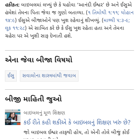
હકીકત:
બાઇબલમાં લખ્યું છે કે યહોવા ‘આનંદી ઈશ્વર’ છે અને ઈસુએ
હંમેશાં તેમના પિતા જેવા જ ગુણો બતાવ્યા. (
૧ તિમોથી ૧:૧૧;
યોહાન
૧૪:૯
) ઈસુએ બીજાઓને પણ ખુશ રહેવાનું શીખવ્યું. (
માથ્થી ૫:૩-૯;
લૂક ૧૧:૨૮
) એ સાબિત કરે છે કે ઈસુ ખુશ રહેતા હતા અને તેમના
ચહેરા પર એ ખુશી સાફ દેખાતી હશે.
એના જેવા બીજા વિષયો
ઈસુ
સવાલોના શાસ્ત્રમાંથી જવાબ
બીજી માહિતી જુઓ
બાઇબલનું મૂળ શિક્ષણ
કઈ રીતે કહી શકીએ કે બાઇબલનું શિક્ષણ ખરું છે?
જો બાઇબલ ઈશ્વર તરફથી હોય, તો એની તોલે બીજું કોઈ