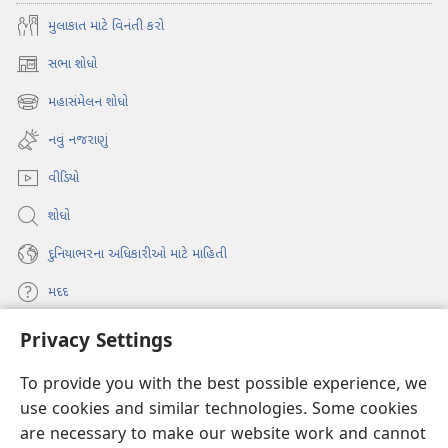
મુલાકાત માટે વિનંતી કરો
સભા શોધો
(opens
new
મહાસંમેલન શોધો
(opens
window)
new
નવું નજરાણું
window)
વીડિયો
શોધો
દુનિયાભરના અધિકારીઓ માટે માહિતી
મદદ
Privacy Settings
દાન
(opens
new
To provide you with the best possible experience, we
window)
વોચટાવર ઓનલાઇન લાઇબ્રેરી
use cookies and similar technologies. Some cookies
(opens
new
are necessary to make our website work and cannot
®