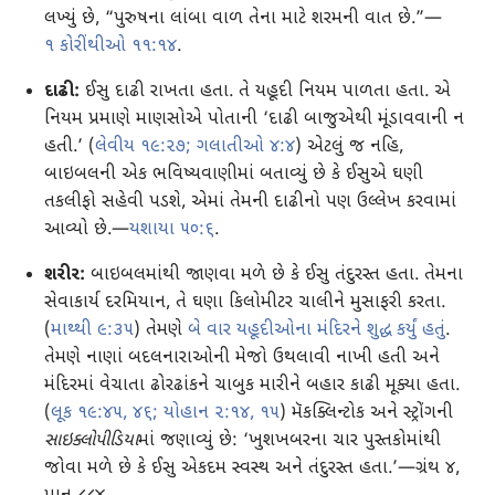
લખ્યું છે, “પુરુષના લાંબા વાળ તેના માટે શરમની વાત છે.”—
૧ કોરીંથીઓ ૧૧:૧૪
.
દાઢી:
ઈસુ દાઢી રાખતા હતા. તે યહૂદી નિયમ પાળતા હતા. એ
નિયમ પ્રમાણે માણસોએ પોતાની ‘દાઢી બાજુએથી મૂંડાવવાની ન
હતી.’ (
લેવીય ૧૯:૨૭;
ગલાતીઓ ૪:૪
) એટલું જ નહિ,
બાઇબલની એક ભવિષ્યવાણીમાં બતાવ્યું છે કે ઈસુએ ઘણી
તકલીફો સહેવી પડશે, એમાં તેમની દાઢીનો પણ ઉલ્લેખ કરવામાં
આવ્યો છે.—
યશાયા ૫૦:૬
.
શરીર:
બાઇબલમાંથી જાણવા મળે છે કે ઈસુ તંદુરસ્ત હતા. તેમના
સેવાકાર્ય દરમિયાન, તે ઘણા કિલોમીટર ચાલીને મુસાફરી કરતા.
(
માથ્થી ૯:૩૫
) તેમણે
બે વાર યહૂદીઓના મંદિરને શુદ્ધ કર્યું હતું
.
તેમણે નાણાં બદલનારાઓની મેજો ઉથલાવી નાખી હતી અને
મંદિરમાં વેચાતા ઢોરઢાંકને ચાબુક મારીને બહાર કાઢી મૂક્યા હતા.
(
લૂક ૧૯:૪૫, ૪૬;
યોહાન ૨:૧૪, ૧૫
) મૅકક્લિન્ટોક અને સ્ટ્રોંગની
સાઇક્લોપીડિયા
માં જણાવ્યું છે: ‘ખુશખબરના ચાર પુસ્તકોમાંથી
જોવા મળે છે કે ઈસુ એકદમ સ્વસ્થ અને તંદુરસ્ત હતા.’—ગ્રંથ ૪,