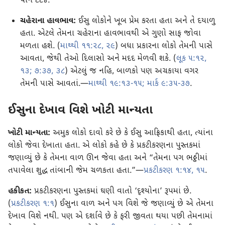
પાન ૮૮૪.
ચહેરાના હાવભાવ:
ઈસુ લોકોને ખૂબ પ્રેમ કરતા હતા અને તે દયાળુ
હતા. એટલે તેમના ચહેરાના હાવભાવથી એ ગુણો સાફ જોવા
મળતા હશે. (
માથ્થી ૧૧:૨૮, ૨૯
) બધા પ્રકારના લોકો તેમની પાસે
આવતા, જેથી તેઓ દિલાસો અને મદદ મેળવી શકે. (
લૂક ૫:૧૨,
૧૩;
૭:૩૭, ૩૮
) એટલું જ નહિ, બાળકો પણ અચકાયા વગર
તેમની પાસે આવતાં.—
માથ્થી ૧૯:૧૩-૧૫;
માર્ક ૯:૩૫-૩૭
.
ઈસુના દેખાવ વિશે ખોટી માન્યતા
ખોટી માન્યતા:
અમુક લોકો દાવો કરે છે કે ઈસુ આફ્રિકાથી હતા, ત્યાંના
લોકો જેવા દેખાતા હતા. એ લોકો કહે છે કે પ્રકટીકરણના પુસ્તકમાં
જણાવ્યું છે કે તેમના વાળ ઊન જેવા હતા અને “તેમના પગ ભઠ્ઠીમાં
તપાવેલા શુદ્ધ તાંબાની જેમ ચળકતા હતા.”—
પ્રકટીકરણ ૧:૧૪, ૧૫
.
હકીકત:
પ્રકટીકરણના પુસ્તકમાં ઘણી વાતો ‘દૃશ્યોના’ રૂપમાં છે.
(
પ્રકટીકરણ ૧:૧
) ઈસુના વાળ અને પગ વિશે જે જણાવ્યું છે એ તેમના
દેખાવ વિશે નથી. પણ એ દર્શાવે છે કે ફરી જીવતા થયા પછી તેમનામાં