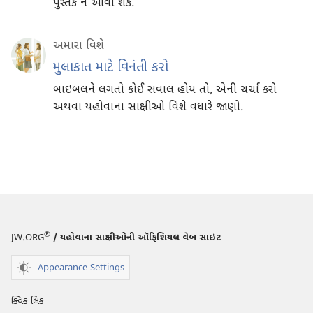
પુસ્તક ન આવી શકે.
અમારા વિશે
મુલાકાત માટે વિનંતી કરો
બાઇબલને લગતો કોઈ સવાલ હોય તો, એની ચર્ચા કરો
અથવા યહોવાના સાક્ષીઓ વિશે વધારે જાણો.
®
JW.ORG
/ યહોવાના સાક્ષીઓની ઑફિશિયલ વેબ સાઇટ
Appearance Settings
ક્વિક લિંક