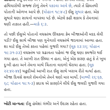
હકીકત:
ઈસુ ડરપોક અને નબળા ન હતા. દાખલા તરીકે, જ્યારે
હથિયારોથી સજ્જ ટોળું તેમને
પકડવા આવે છે
, ત્યારે તે હિંમતથી
પોતાની ઓળખ આપે છે. (
યોહાન ૧૮:૪-૮
) ઈસુ
સુથાર
હતા. એક
સુથારે ઘણા સાધનો વાપરવા પડે છે. એટલે કહી શકાય કે તેમનામાં
ઘણી તાકાત હતી.—
માર્ક ૬:૩
.
તો પછી ઈસુએ પોતાનો વધસ્તંભ ઊંચકવા કેમ બીજાઓની મદદ લેવી
પડી? ઈસુ સાથે બીજા પણ ગુનેગારો વધસ્તંભે જડવામાં આવ્યા હતા.
શા માટે ઈસુ તેઓ કરતા પહેલાં ગુજરી ગયા? (
લૂક ૨૩:૨૬;
યોહાન
૧૯:૩૧-૩૩
) વધસ્તંભ પર ચઢાવતા પહેલાં જ ઈસુ ઘણા કમજોર થઈ
ગયા હતા. તે આખી રાત ઊંઘ્યા ન હતા, એનું એક કારણ હતું કે તે ખૂબ
દુઃખી હતા અને તેમના માથે ચિંતાના વાદળો ઘેરાયા હતા. (
લૂક
૨૨:૪૨-૪૪
) યહૂદીઓ આખી રાત ઈસુ સાથે ખરાબ રીતે વર્ત્યા હતા.
બીજા દિવસે સવારે રોમનોએ તેમને ઘણો માર માર્યો. (
માથ્થી ૨૬:૬૭,
૬૮;
યોહાન ૧૯:૧-૩
) કદાચ એ કારણોને લીધે ઈસુ જલદી ગુજરી ગયા
હતા.
ખોટી માન્યતા:
ઈસુ હંમેશાં ગંભીર અને ઉદાસ રહેતા હતા.