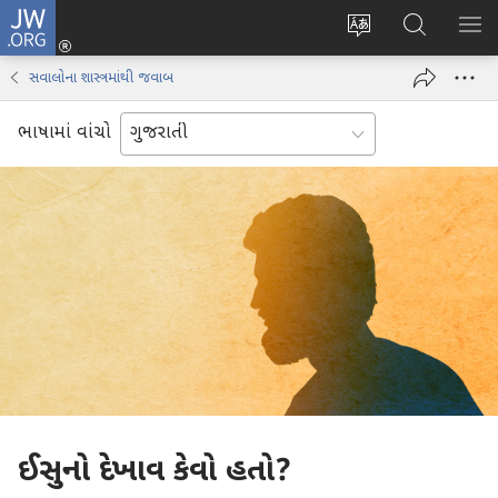
JW.ORG
લોગ
વેબ
JW.ORG
મેનુ
ઈન
સાઇટની
શોધો
બતા
(opens
સવાલોના શાસ્ત્રમાંથી જવાબ
ભાષા
new
બદલો
window)
ભાષામાં વાંચો
ઈસુનો દેખાવ કેવો હતો?