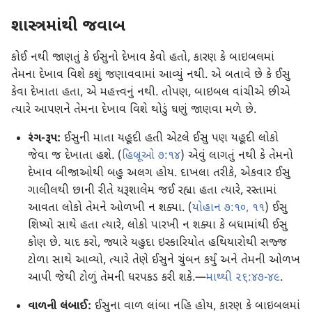
શાસ્ત્રમાંથી જવાબ
કોઈ નથી જાણતું કે ઈસુનો દેખાવ કેવો હતો, કારણ કે બાઇબલમાં
તેમના દેખાવ વિશે કશું જણાવવામાં આવ્યું નથી. એ બતાવે છે કે ઈસુ
કેવા દેખાતા હતા, એ મહત્ત્વનું નથી. તોપણ, બાઇબલ વાંચીએ છીએ
ત્યારે આપણને તેમના દેખાવ વિશે થોડું ઘણું જાણવા મળે છે.
રંગ-રૂપ:
ઈસુની માતા યહૂદી હતી એટલે ઈસુ પણ યહૂદી લોકો
જેવા જ દેખાતા હશે. (
હિબ્રૂઓ ૭:૧૪
) એવું લાગતું નથી કે તેમનો
દેખાવ બીજાઓથી બહુ અલગ હોય. દાખલા તરીકે, એકવાર ઈસુ
ગાલીલથી છાની રીતે યરૂશાલેમ જઈ રહ્યા હતા ત્યારે, રસ્તામાં
આવતા લોકો તેમને ઓળખી ન શક્યા. (
યોહાન ૭:૧૦, ૧૧
) ઈસુ
શિષ્યો સાથે હતા ત્યારે, લોકો પારખી ન શક્યા કે બધામાંથી ઈસુ
કોણ છે. યાદ કરો, જ્યારે યહુદા ઇસ્કારિયોત હથિયારોથી સજ્જ
ટોળા સાથે આવ્યો, ત્યારે તેણે ઈસુને ચુંબન કર્યું અને તેમની ઓળખ
આપી જેથી ટોળું તેમની ધરપકડ કરી શકે.—
માથ્થી ૨૬:૪૭-૪૯
.
વાળની લંબાઈ:
ઈસુના વાળ લાંબા નહિ હોય, કારણ કે બાઇબલમાં