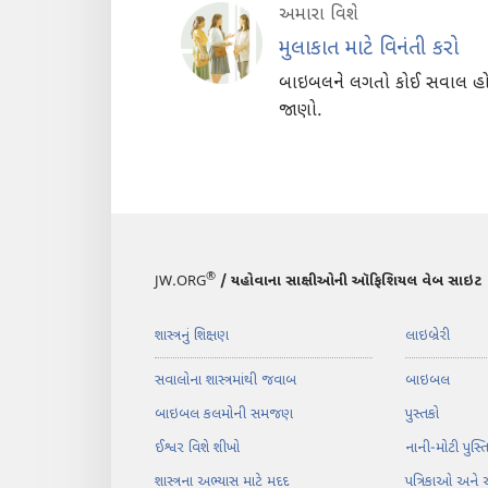
અમારા વિશે
મુલાકાત માટે વિનંતી કરો
બાઇબલને લગતો કોઈ સવાલ હોય 
જાણો.
®
JW.ORG
/ યહોવાના સાક્ષીઓની ઑફિશિયલ વેબ સાઇટ
શાસ્ત્રનું શિક્ષણ
લાઇબ્રેરી
સવાલોના શાસ્ત્રમાંથી જવાબ
બાઇબલ
બાઇબલ કલમોની સમજણ
પુસ્તકો
ઈશ્વર વિશે શીખો
નાની-મોટી પુસ્
શાસ્ત્રના અભ્યાસ માટે મદદ
પત્રિકાઓ અને 