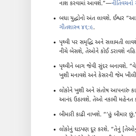
નાશ કરવામાં આવશે.”—
નીતિવચનો 
બધા યુદ્ધોનો અંત લાવશે. ઈશ્વર “આખ
ગીતશાસ્ત્ર ૪૬:૯
.
પૃથ્વી પર સમૃદ્ધિ અને સલામતી લાવશે
નીચે બેસશે, તેઓને કોઈ ડરાવશે નહ
પૃથ્વીને બાગ જેવી સુંદર બનાવશે. “વ
ખુશી મનાવશે અને કેસરની જેમ ખી
લોકોને ખુશી અને સંતોષ આપનારું ક
આનંદ ઉઠાવશે. તેઓ નકામી મહેનત
બીમારી કાઢી નાખશે. “‘હું બીમાર છુ
લોકોનું ઘડપણ દૂર કરશે. “તેનું [તેઓ