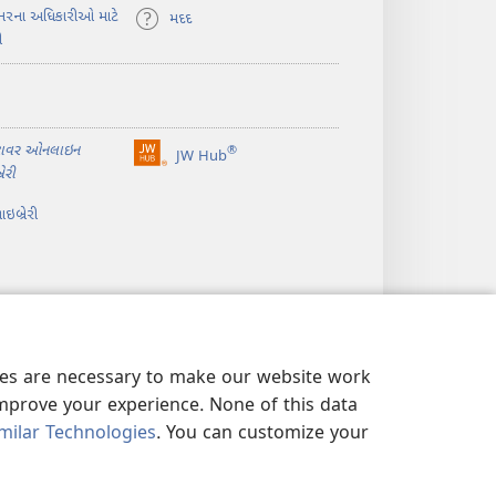
ાભરના અધિકારીઓ માટે
મદદ
ી
ટાવર ઓનલાઇન
®
JW Hub
(opens
રેરી
new
window)
ઇબ્રેરી
kies are necessary to make our website work
improve your experience. None of this data
milar Technologies
. You can customize your
 પોલિસી
|
PRIVACY SETTINGS