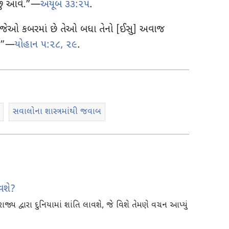
ાછું આવે.”—
અયૂબ ૩૩:૨૫
.
 “જેઓ કબરમાં છે તેઓ બધા તેનો [ઈસુ] અવાજ
ે.”—
યોહાન ૫:૨૮, ૨૯
.
સવાલોના શાસ્ત્રમાંથી જવાબ
વશે?
ાજ્ય દ્વારા દુનિયામાં શાંતિ લાવશે, જે વિશે તેમણે વચન આપ્યું