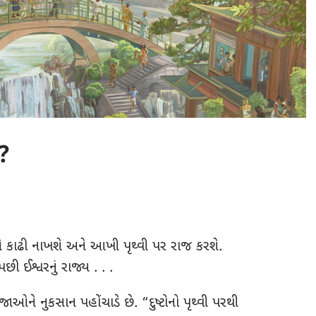
ે?
ને કાઢી નાખશે અને આખી પૃથ્વી પર રાજ કરશે.
છી ઈશ્વરનું રાજ્ય . . .
ઓને નુકસાન પહોંચાડે છે. “દુષ્ટોનો પૃથ્વી પરથી