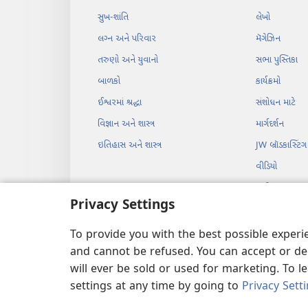
સુખ-શાંતિ
લેખો
લગ્‍ન અને પરિવાર
મૅગેઝિન
તરુણો અને યુવાનો
સભા પુસ્તિકા
બાળકો
કાર્યક્રમો
ઈશ્વરમાં શ્રદ્ધા
સંશોધન માટે
વિજ્ઞાન અને શાસ્ત્ર
માર્ગદર્શન
ઇતિહાસ અને શાસ્ત્ર
JW બ્રૉડકાસ્ટિંગ
વીડિયો
સંગીત
Privacy Settings
બાઇબલ નાટકો
નાટકીય બાઇબલ
To provide you with the best possible exper
and cannot be refused. You can accept or dec
will ever be sold or used for marketing. To 
settings at any time by going to
Privacy Sett
Copyright
© 2026 Watch Tower 