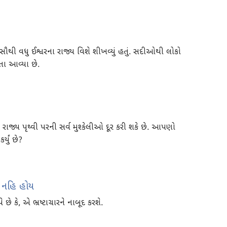
ે સૌથી વધુ ઈશ્વરના રાજ્ય વિશે શીખવ્યું હતું. સદીઓથી લોકો
તા આવ્યા છે.
ં રાજ્ય પૃથ્વી પરની સર્વ મુશ્કેલીઓ દૂર કરી શકે છે. આપણો
્યું છે?
ાર નહિ હોય
ે કે, એ ભ્રષ્ટાચારને નાબૂદ કરશે.