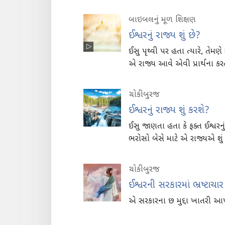
બાઇબલનું મૂળ શિક્ષણ
ઈશ્વરનું રાજ્ય શું છે?
ઈસુ પૃથ્વી પર હતા ત્યારે, તેમણ
એ રાજ્ય આવે એવી પ્રાર્થના કર
ચોકીબુરજ
ઈશ્વરનું રાજ્ય શું કરશે?
ઈસુ જાણતા હતા કે ફક્ત ઈશ્વરનુ
ભરોસો બેસે માટે એ રાજ્યએ શું કર
ચોકીબુરજ
ઈશ્વરની સરકારમાં ભ્રષ્ટાચ
એ સરકારના છ મુદ્દા ખાતરી આપે છ