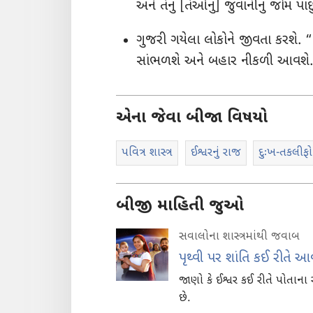
અને તેનું [તેઓનું] જુવાનીનું જોમ પ
ગુજરી ગયેલા લોકોને જીવતા કરશે.
સાંભળશે અને બહાર નીકળી આવશ
એના જેવા બીજા વિષયો
પવિત્ર શાસ્ત્ર
ઈશ્વરનું રાજ
દુઃખ-તકલીફો
બીજી માહિતી જુઓ
સવાલોના શાસ્ત્રમાંથી જવાબ
પૃથ્વી પર શાંતિ કઈ રીતે આ
જાણો કે ઈશ્વર કઈ રીતે પોતાના ર
છે.