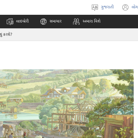
ગુજરાતી
લોગ
ભાષા
(o
પસંદ
n
લાઇબ્રેરી
સમાચાર
અમારા વિશે
કરો
w
શું કરશે?