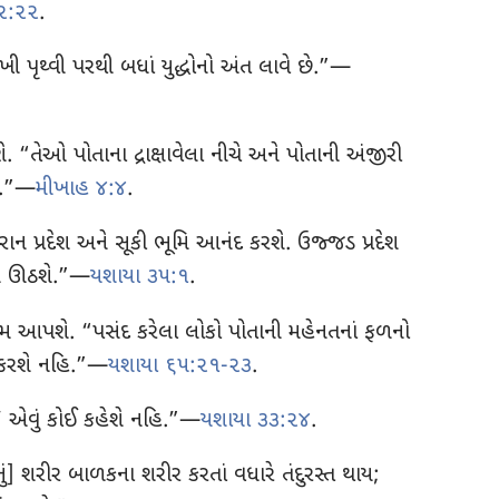
૨:૨૨
.
ી પૃથ્વી પરથી બધાં યુદ્ધોનો અંત લાવે છે.”—
. “તેઓ પોતાના દ્રાક્ષાવેલા નીચે અને પોતાની અંજીરી
િ.”—
મીખાહ ૪:૪
.
ેરાન પ્રદેશ અને સૂકી ભૂમિ આનંદ કરશે. ઉજ્જડ પ્રદેશ
લી ઊઠશે.”—
યશાયા ૩૫:૧
.
ામ આપશે. “પસંદ કરેલા લોકો પોતાની મહેનતનાં ફળનો
 કરશે નહિ.”—
યશાયા ૬૫:૨૧-૨૩
.
ં,’ એવું કોઈ કહેશે નહિ.”—
યશાયા ૩૩:૨૪
.
નું] શરીર બાળકના શરીર કરતાં વધારે તંદુરસ્ત થાય;