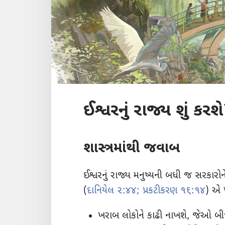
ઈશ્વરનું રાજ્ય શું કરશ
શાસ્ત્રમાંથી જવાબ
ઈશ્વરનું રાજ્ય મનુષ્યની બધી જ સરકારો
(
દાનિયેલ ૨:૪૪;
પ્રકટીકરણ ૧૬:૧૪
) એ પ
ખરાબ લોકોને કાઢી નાખશે, જેઓ બીજા