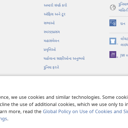
દુનિય
અમારો સંપર્ક કરો
માહિત
ઑફિસ અને ટૂર
સભાઓ
દાન
(opens
સ્મરણપ્રસંગ
new
window)
વોચ
મહાસંમેલન
(opens
લાઇબ્
પ્રવૃત્તિઓ
new
JW લા
window)
યહોવાના સાક્ષીઓના અનુભવો
દુનિયા ફરતે
 વાંચન
ience, we use cookies and similar technologies. Some coo
line the use of additional cookies, which we use only to 
learn more, read the
Global Policy on Use of Cookies and Si
ings
.
Bible and Tract Society of Pennsylvania.
ઉપયોગ કરવા માટેની શરતો
|
પ્રાઇવસી