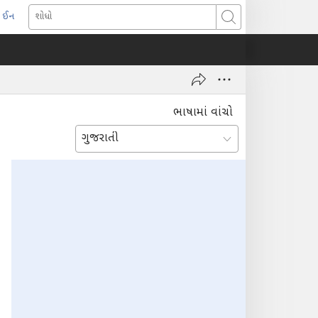
 ઈન
pens
શોધો
ew
indow)
ભાષામાં વાંચો