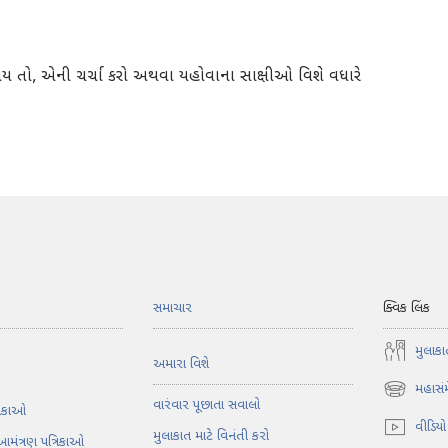
તો, એની ચર્ચા કરો અથવા યહોવાના સાક્ષીઓ વિશે વધારે
સમાચાર
ક્વિક લિંક
મુલાકા
અમારા વિશે
મહાસં
(opens
વારંવાર પૂછાતા સવાલો
તિકાઓ
new
વીડિયો
મુલાકાત માટે વિનંતી કરો
window)
આમંત્રણ પત્રિકાઓ