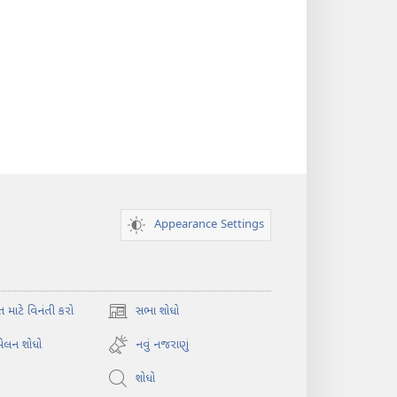
Appearance Settings
ત માટે વિનંતી કરો
સભા શોધો
(opens
new
મેલન શોધો
નવું નજરાણું
window)
શોધો