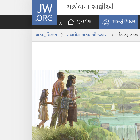
JW.ORG
યહોવાના સાક્ષીઓ
મુખ્ય પેજ
શાસ્ત્રનું શિક્ષણ
શાસ્ત્રનું શિક્ષણ
સવાલોના શાસ્ત્રમાંથી જવાબ
ઈશ્વરનું રાજ્ય 