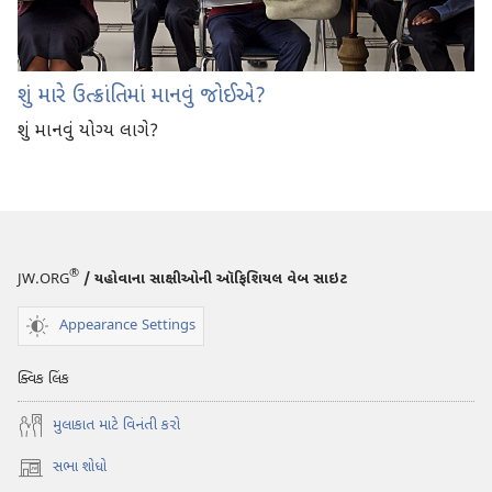
શું મારે ઉત્ક્રાંતિમાં માનવું જોઈએ?
શું માનવું યોગ્ય લાગે?
®
JW.ORG
/ યહોવાના સાક્ષીઓની ઑફિશિયલ વેબ સાઇટ
Appearance Settings
ક્વિક લિંક
મુલાકાત માટે વિનંતી કરો
સભા શોધો
(opens