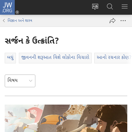
JW.ORG
લોગ
વેબ
JW.ORG
મેનુ
ઈન
સાઇટની
શોધો
બતા
(opens
વિજ્ઞાન અને શાસ્ત્ર
ભાષા
new
બદલો
window)
સર્જન કે ઉત્ક્રાંતિ?
બધું
જીવનની શરૂઆત વિશે લોકોના વિચારો
આનો રચનાર કોણ?