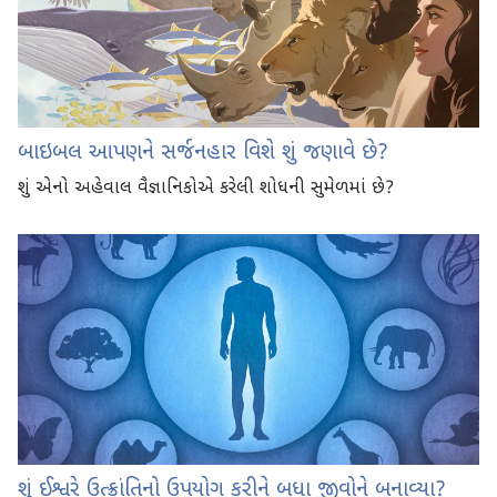
બાઇબલ આપણને સર્જનહાર વિશે શું જણાવે છે?
શું એનો અહેવાલ વૈજ્ઞાનિકોએ કરેલી શોધની સુમેળમાં છે?
શું ઈશ્વરે ઉત્ક્રાંતિનો ઉપયોગ કરીને બધા જીવોને બનાવ્યા?