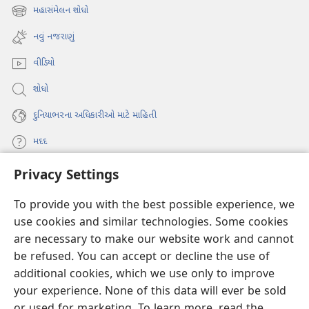
new
મહાસંમેલન શોધો
(opens
window)
new
નવું નજરાણું
window)
વીડિયો
શોધો
દુનિયાભરના અધિકારીઓ માટે માહિતી
મદદ
Privacy Settings
દાન
(opens
new
To provide you with the best possible experience, we
window)
વોચટાવર ઓનલાઇન લાઇબ્રેરી
use cookies and similar technologies. Some cookies
(opens
are necessary to make our website work and cannot
new
®
JW Hub
window)
be refused. You can accept or decline the use of
(opens
new
additional cookies, which we use only to improve
JW લાઇબ્રેરી
window)
your experience. None of this data will ever be sold