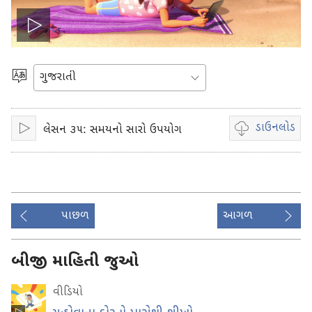
વીડિયો
ચાલુ
ભાષા
પસંદ
કરો
કરો
ડાઉનલોડ
લેસન ૩૫: સમયનો સારો ઉપયોગ
ચાલુ
વીડિયો
કરો
રેકોર્ડિંગ
ડાઉનલોડ
કરવા
માટેના
પાછળ
આગળ
વિકલ્પો
બીજી માહિતી જુઓ
વીડિયો