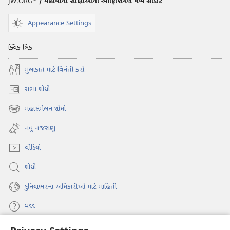
JW.ORG
/ યહોવાના સાક્ષીઓની ઑફિશિયલ વેબ સાઇટ
Appearance Settings
ક્વિક લિંક
મુલાકાત માટે વિનંતી કરો
સભા શોધો
(opens
new
મહાસંમેલન શોધો
(opens
window)
new
નવું નજરાણું
window)
વીડિયો
શોધો
દુનિયાભરના અધિકારીઓ માટે માહિતી
મદદ