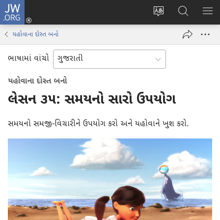
JW.ORG
લોગ
વેબ
JW.ORG
મેનુ
ઈન
સાઇટની
શોધો
બતા
(opens
યહોવાના દોસ્ત બનો
ભાષા
new
બદલો
window)
ભાષામાં વાંચો
યહોવાના દોસ્ત બનો
લેસન ૩૫: સમયનો સારો ઉપયોગ
સમયનો સમજી-વિચારીને ઉપયોગ કરો અને યહોવાને ખુશ કરો.