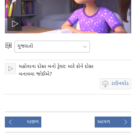
વીડિયો
ચાલુ
ભાષા
પસંદ
કરો
કરો
યહોવાના દોસ્ત બનો ટ્રેલર: મારે કોને દોસ્ત
ચાલુ
બનાવવા જોઈએ?
કરો
ડાઉનલોડ
વીડિયો
રેકોર્ડિંગ
ડાઉનલોડ
કરવા
માટેના
પાછળ
આગળ
વિકલ્પો