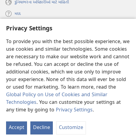
દુનિયાભરના અધિકારીઓ માટે માહિતી
મદદ
Privacy Settings
દાન
(opens
new
To provide you with the best possible experience, we
window)
વોચટાવર ઓનલાઇન લાઇબ્રેરી
use cookies and similar technologies. Some cookies
(opens
new
are necessary to make our website work and cannot
®
JW Hub
window)
be refused. You can accept or decline the use of
(opens
new
additional cookies, which we use only to improve
JW લાઇબ્રેરી
window)
your experience. None of this data will ever be sold
or used for marketing. To learn more, read the
Global Policy on Use of Cookies and Similar
Technologies
. You can customize your settings at
Copyright
© 2026 Watch Tower Bible and Tract Society of Pennsylvania.
any time by going to
Privacy Settings
.
S
ઉપયોગ કરવા માટેની શરતો
|
પ્રાઇવસી પોલિસી
|
PRIVACY SETTINGS
Ta
Accept
Decline
Customize
of