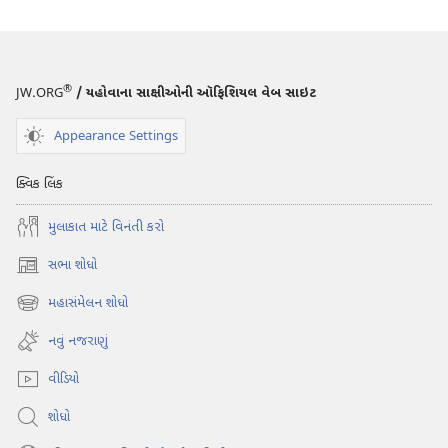
®
JW.ORG
/ યહોવાના સાક્ષીઓની ઑફિશિયલ વેબ સાઇટ
Appearance Settings
ક્વિક લિંક
મુલાકાત માટે વિનંતી કરો
સભા શોધો
(opens
new
મહાસંમેલન શોધો
(opens
window)
new
નવું નજરાણું
window)
વીડિયો
શોધો