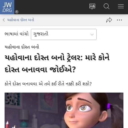
JW.ORG
લોગ
વેબ
JW.ORG
મેનુ
ઈન
સાઇટની
શોધો
બતા
(opens
યહોવાના દોસ્ત બનો
ભાષા
new
બદલો
window)
ભાષામાં વાંચો
યહોવાના દોસ્ત બનો
યહોવાના દોસ્ત બનો ટ્રેલર: મારે કોને
દોસ્ત બનાવવા જોઈએ?
કોને દોસ્ત બનાવવા એ તમે કઈ રીતે નક્કી કરી શકો?