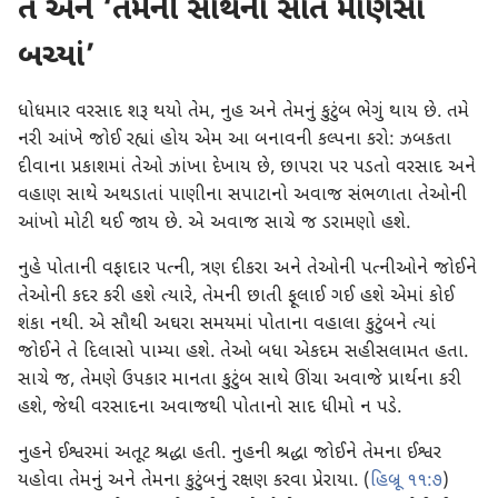
તે અને ‘તેમની સાથેનાં સાત માણસો
બચ્યાં’
ધોધમાર વરસાદ શરૂ થયો તેમ, નુહ અને તેમનું કુટુંબ ભેગું થાય છે. તમે
નરી આંખે જોઈ રહ્યાં હોય એમ આ બનાવની કલ્પના કરો: ઝબકતા
દીવાના પ્રકાશમાં તેઓ ઝાંખા દેખાય છે, છાપરા પર પડતો વરસાદ અને
વહાણ સાથે અથડાતાં પાણીના સપાટાનો અવાજ સંભળાતા તેઓની
આંખો મોટી થઈ જાય છે. એ અવાજ સાચે જ ડરામણો હશે.
નુહે પોતાની વફાદાર પત્ની, ત્રણ દીકરા અને તેઓની પત્નીઓને જોઈને
તેઓની કદર કરી હશે ત્યારે, તેમની છાતી ફૂલાઈ ગઈ હશે એમાં કોઈ
શંકા નથી. એ સૌથી અઘરા સમયમાં પોતાના વહાલા કુટુંબને ત્યાં
જોઈને તે દિલાસો પામ્યા હશે. તેઓ બધા એકદમ સહીસલામત હતા.
સાચે જ, તેમણે ઉપકાર માનતા કુટુંબ સાથે ઊંચા અવાજે પ્રાર્થના કરી
હશે, જેથી વરસાદના અવાજથી પોતાનો સાદ ધીમો ન પડે.
નુહને ઈશ્વરમાં અતૂટ શ્રદ્ધા હતી. નુહની શ્રદ્ધા જોઈને તેમના ઈશ્વર
યહોવા તેમનું અને તેમના કુટુંબનું રક્ષણ કરવા પ્રેરાયા. (
હિબ્રૂ ૧૧:૭
)