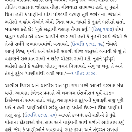
વધતા પાણીમાં વહાણ ઊંચું આવવા લાગ્યું તેમ, એમાં રહેલા દરેકે
તોતિંગ લાકડાના જોરદાર તીણા ચીચવાટા સાંભળ્યા હશે. શું નુહને
ચિંતા હતી કે પાણીનાં મોટાં મોજાંથી વહાણ તૂટી જશે? ના. જેઓને
ભરોસો ન હોય તેઓને એવી ચિંતા થાય, જ્યારે કે નુહને ભરોસો હતો.
બાઇબલ કહે છે: ‘નુહે શ્રદ્ધાથી વહાણ તૈયાર કર્યું.’ (
હિબ્રૂ ૧૧:૭
) શેમાં
શ્રદ્ધા? યહોવાએ વચન આપીને કરાર કર્યો હતો કે નુહની સાથે જેઓ છે
તેઓ સર્વને જળપ્રલયમાંથી બચાવશે. (
ઉત્પત્તિ ૬:૧૮, ૧૯
) જેમણે
આખું વિશ્વ, પૃથ્વી અને એમાંની સઘળી ચીજ વસ્તુઓ બનાવી છે શું તે
વહાણને સલામત રાખી ન શકે? ચોક્કસ રાખી શકે. નુહને પૂરેપૂરો
ભરોસો હતો કે યહોવા પોતાનું વચન નિભાવશે. એવું જ થયું, તે અને
તેમનું કુટુંબ ‘પાણીમાંથી બચી ગયા.’—
૧ પીતર ૩:૨૦
.
ચાળીસ દિવસ અને ચાળીસ રાત પૂરા થયા પછી આખરે વરસાદ બંધ
થયો. આપણા કૅલેન્ડર પ્રમાણે એ લગભગ ઈસવીસન પૂર્વે ૨૩૭૦
ડિસેમ્બરનો સમય હતો. પરંતુ, વહાણમાંના કુટુંબની મુસાફરી હજુ પૂરી
થઈ ન હતી. પ્રાણીઓથી ભરેલું વહાણ પર્વતો ઉપરના ઊંચા પાણીમાં
તરતું રહ્યું. (
ઉત્પત્તિ ૭:૧૯, ૨૦
) આપણે કલ્પના કરી શકીએ કે નુહે
પોતાના દીકરાઓ શેમ, હામ અને યાફેથની સાથે મળીને ભારે કામ કર્યું
હશે. જેમ કે પ્રાણીઓને ખવડાવવું, સાફ કરવાં અને તંદુરસ્ત રાખવાં.