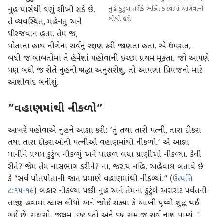
નુહે કુટુંબ તરીકે ભક્તિ કરવામાં આગેવાની
નુહ પાસેથી ઘણું શીખી શકે છે.
લીધી હશે
તે વ્યવસ્થિત, મહેનતુ અને
ધીરજવાન હતા. તેમ જ,
પોતાના હાથ નીચેના સર્વનું રક્ષણ કરી જાણતા હતા. એ ઉપરાંત,
બધી જ બાબતોમાં તે હંમેશાં યહોવાની ઇચ્છા પ્રથમ મૂકતા. જો આપણે
પણ બધી જ રીતે નુહની શ્રદ્ધા અનુસરીશું, તો આપણા પ્રિયજનો માટે
આશીર્વાદ બનીશું.
“વહાણમાંથી નીકળો”
આખરે યહોવાએ નુહને આજ્ઞા કરી: ‘તું તથા તારી પત્ની, તારા દીકરા
તથા તારા દીકરાઓની પત્નીઓ વહાણમાંથી નીકળો.’ એ આજ્ઞા
માનીને પ્રથમ કુટુંબ નીકળ્યું અને પાછળ બધા પ્રાણીઓ નીકળ્યા. કેવી
રીતે? જેમ તેમ નાસભાગ કરીને? ના, જરાય નહિ. અહેવાલ બતાવે છે
કે “સર્વ પોતપોતાની જાત પ્રમાણે વહાણમાંથી નીકળ્યાં.” (
ઉત્પત્તિ
૮:૧૫-૧૯
) બહાર નીકળ્યા પછી નુહ અને તેમના કુટુંબે અરારાટ પર્વતની
તાજી હવામાં શ્વાસ લીધો અને જોઈ શક્યા કે આખી પૃથ્વી શુદ્ધ થઈ
*
ગઈ છે. રાક્ષસો, જુલમ, દુષ્ટ દૂતો અને દુષ્ટ સમાજ સર્વ નાશ પામ્યું.