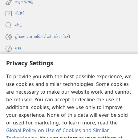
નવું નજરાણું
window)
વીડિયો
શોધો
દુનિયાભરના અધિકારીઓ માટે માહિતી
મદદ
Privacy Settings
દાન
(opens
new
To provide you with the best possible experience, we
window)
વોચટાવર ઓનલાઇન લાઇબ્રેરી
use cookies and similar technologies. Some cookies
(opens
are necessary to make our website work and cannot
new
®
JW Hub
window)
be refused. You can accept or decline the use of
(opens
new
additional cookies, which we use only to improve
JW લાઇબ્રેરી
window)
your experience. None of this data will ever be sold
or used for marketing. To learn more, read the
Global Policy on Use of Cookies and Similar