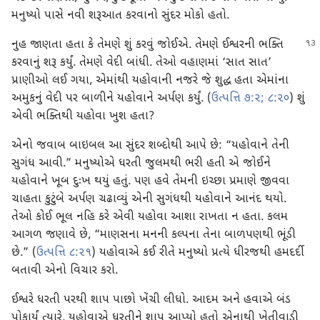
મનુષ્યો પાસે નવી શરૂઆત કરવાનો સુંદર મોકો હતો.
નુહ જાણતા હતા કે તેમણે શું કરવું જોઈએ. તેમણે ઈશ્વરની ભક્તિ
કરવાનું શરૂ કર્યું. તેમણે વેદી બાંધી. તેઓ વહાણમાં ‘સાત સાત’
પ્રાણીઓ લઈ ગયા, એમાંથી યહોવાની નજરે જે શુદ્ધ હતા એમાંના
અમુકનું વેદી પર બાળીને યહોવાને અર્પણ કર્યું. (
ઉત્પત્તિ ૭:૨;
૮:૨૦
) શું
એવી ભક્તિથી યહોવા ખુશ હતા?
એનો જવાબ બાઇબલ આ સુંદર શબ્દોથી આપે છે: “યહોવાને તેની
સુગંધ આવી.” મનુષ્યોએ ધરતી જુલમથી ભરી હતી એ જોઈને
યહોવાને ખૂબ દુઃખ થયું હતું. પણ હવે તેમની ઇચ્છા પ્રમાણે જીવવા
ચાહતા કુટુંબે અર્પણ ચઢાવ્યું એની સુગંધથી યહોવાને આનંદ થયો.
તેઓ કોઈ ભૂલ નહિ કરે એવી યહોવા આશા રાખતા ન હતા. કલમ
આગળ જણાવે છે, “માણસના મનની કલ્પના તેના બાળપણથી ભૂંડી
છે.” (
ઉત્પત્તિ ૮:૨૧
) યહોવાએ કઈ રીતે મનુષ્યો પ્રત્યે ધીરજથી હમદર્દી
બતાવી એનો વિચાર કરો.
ઈશ્વરે ધરતી પરથી શાપ પાછો ખેંચી લીધો. આદમ અને હવાએ બંડ
પોકાર્યું ત્યારે, યહોવાએ ધરતીને શાપ આપ્યો હતો એનાથી ખેતીવાડી