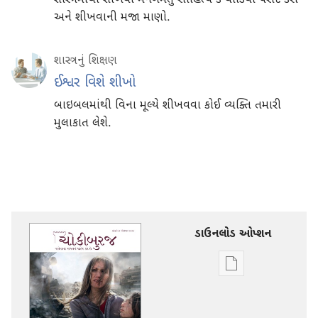
શાસ્ત્રમાંથી શીખવા મનગમતું સાહિત્ય કે વીડિયો પસંદ કરો
અને શીખવાની મજા માણો.
શાસ્ત્રનું શિક્ષણ
ઈશ્વર વિશે શીખો
બાઇબલમાંથી વિના મૂલ્યે શીખવવા કોઈ વ્યક્તિ તમારી
મુલાકાત લેશે.
ડાઉનલોડ ઓપ્શન
ડિજિટલ
સાહિત્ય
ડાઉનલોડ