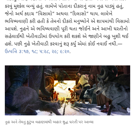
કરવું મુશ્કેલ બન્યું હતું. લામેખે પોતાના દીકરાનું નામ નુહ પાડ્યું હતું,
જેનો અર્થ કદાચ “વિસામો” અથવા “દિલાસો” થાય. લામેખે
ભવિષ્યવાણી કરી હતી કે તેમનો દીકરો મનુષ્યોને એ શાપમાંથી વિસામો
આપશે. નુહને એ ભવિષ્યવાણી પૂરી થતા જોઈને અને આખી ધરતીનો
સહેલાઈથી ખેતીવાડીમાં ઉપયોગ કરી શકશે એ જાણીને બહુ ખુશી થઈ
હશે. પછી નુહે ખેતીવાડી કરવાનું શરૂ કર્યું એમાં કોઈ નવાઈ નથી.—
ઉત્પત્તિ ૩:૧૭, ૧૮;
૫:૨૮, ૨૯;
૯:૨૦
.
નુહ અને તેમનું કુટુંબ વહાણમાંથી બહાર શુદ્ધ ધરતી પર આવ્યા