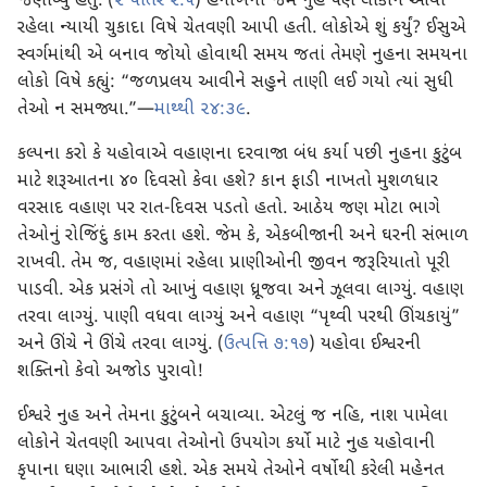
જણાવ્યું હતું. (
૨ પીતર ૨:૫
) હનોખની જેમ નુહે પણ લોકોને આવી
રહેલા ન્યાયી ચુકાદા વિષે ચેતવણી આપી હતી. લોકોએ શું કર્યું? ઈસુએ
સ્વર્ગમાંથી એ બનાવ જોયો હોવાથી સમય જતાં તેમણે નુહના સમયના
લોકો વિષે કહ્યું: “જળપ્રલય આવીને સહુને તાણી લઈ ગયો ત્યાં સુધી
તેઓ ન સમજ્યા.”—
માથ્થી ૨૪:૩૯
.
કલ્પના કરો કે યહોવાએ વહાણના દરવાજા બંધ કર્યા પછી નુહના કુટુંબ
માટે શરૂઆતના ૪૦ દિવસો કેવા હશે? કાન ફાડી નાખતો મુશળધાર
વરસાદ વહાણ પર રાત-દિવસ પડતો હતો. આઠેય જણ મોટા ભાગે
તેઓનું રોજિંદું કામ કરતા હશે. જેમ કે, એકબીજાની અને ઘરની સંભાળ
રાખવી. તેમ જ, વહાણમાં રહેલા પ્રાણીઓની જીવન જરૂરિયાતો પૂરી
પાડવી. એક પ્રસંગે તો આખું વહાણ ધ્રૂજવા અને ઝૂલવા લાગ્યું. વહાણ
તરવા લાગ્યું. પાણી વધવા લાગ્યું અને વહાણ “પૃથ્વી પરથી ઊંચકાયું”
અને ઊંચે ને ઊંચે તરવા લાગ્યું. (
ઉત્પત્તિ ૭:૧૭
) યહોવા ઈશ્વરની
શક્તિનો કેવો અજોડ પુરાવો!
ઈશ્વરે નુહ અને તેમના કુટુંબને બચાવ્યા. એટલું જ નહિ, નાશ પામેલા
લોકોને ચેતવણી આપવા તેઓનો ઉપયોગ કર્યો માટે નુહ યહોવાની
કૃપાના ઘણા આભારી હશે. એક સમયે તેઓને વર્ષોથી કરેલી મહેનત