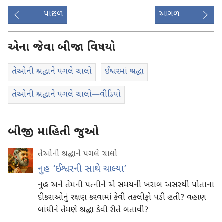
પાછળ
આગળ
એના જેવા બીજા વિષયો
તેઓની શ્રદ્ધાને પગલે ચાલો
ઈશ્વરમાં શ્રદ્ધા
તેઓની શ્રદ્ધાને પગલે ચાલો—વીડિયો
બીજી માહિતી જુઓ
તેઓની શ્રદ્ધાને પગલે ચાલો
નુહ ‘ઈશ્વરની સાથે ચાલ્યા’
નુહ અને તેમની પત્નીને એ સમયની ખરાબ અસરથી પોતાના
દીકરાઓનું રક્ષણ કરવામાં કેવી તકલીફો પડી હતી? વહાણ
બાંધીને તેમણે શ્રદ્ધા કેવી રીતે બતાવી?