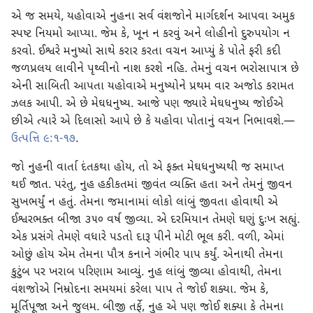
એ જ સમયે, યહોવાએ નુહના સર્વ વંશજોને માર્ગદર્શન આપવા અમુક
સ્પષ્ટ નિયમો આપ્યા. જેમ કે, ખૂન ન કરવું અને લોહીનો દુરુપયોગ ન
કરવો. ઈશ્વરે મનુષ્યો સાથે કરાર કરતા વચન આપ્યું કે પોતે ફરી કદી
જળપ્રલય લાવીને પૃથ્વીનો નાશ કરશે નહિ. તેમનું વચન ભરોસાપાત્ર છે
એની સાબિતી આપતા યહોવાએ મનુષ્યોને પ્રથમ વાર અજોડ કરામત
ઝલક આપી. એ છે મેઘધનુષ્ય. આજે પણ જ્યારે મેઘધનુષ્ય જોઈએ
છીએ ત્યારે એ દિલાસો આપે છે કે યહોવા પોતાનું વચન નિભાવશે.—
ઉત્પત્તિ ૯:૧-૧૭
.
જો નુહની વાર્તા દંતકથા હોય, તો એ ફક્ત મેઘધનુષ્યથી જ સમાપ્ત
થઈ જાત. પરંતુ, નુહ હકીકતમાં જીવંત વ્યક્તિ હતા અને તેમનું જીવન
સુખભર્યું ન હતું. તેમના જમાનામાં લોકો લાંબું જીવતા હોવાથી એ
ઈશ્વરભક્ત બીજા ૩૫૦ વર્ષ જીવ્યા. એ દરમિયાન તેમણે ઘણું દુઃખ સહ્યું.
એક પ્રસંગે તેમણે વધારે પડતો દારૂ પીને મોટી ભૂલ કરી. વળી, એમાં
ઓછું હોય એમ તેમના પૌત્ર કનાને ગંભીર પાપ કર્યું. એનાથી તેમના
કુટુંબ પર ખરાબ પરિણામ આવ્યું. નુહ લાંબું જીવ્યા હોવાથી, તેમના
વંશજોએ નિમ્રોદના સમયમાં કરેલા પાપ તે જોઈ શક્યા. જેમ કે,
મૂર્તિપૂજા અને જુલમ. બીજી તર્ફે, નુહ એ પણ જોઈ શક્યા કે તેમના