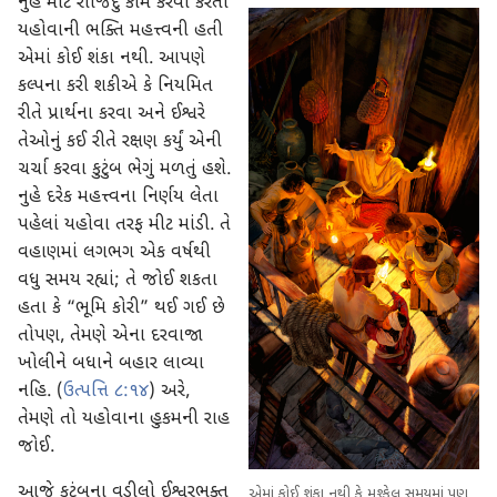
નુહ માટે રોજિંદુ કામ કરવા કરતાં
યહોવાની ભક્તિ મહત્ત્વની હતી
એમાં કોઈ શંકા નથી. આપણે
કલ્પના કરી શકીએ કે નિયમિત
રીતે પ્રાર્થના કરવા અને ઈશ્વરે
તેઓનું કઈ રીતે રક્ષણ કર્યું એની
ચર્ચા કરવા કુટુંબ ભેગું મળતું હશે.
નુહે દરેક મહત્ત્વના નિર્ણય લેતા
પહેલાં યહોવા તરફ મીટ માંડી. તે
વહાણમાં લગભગ એક વર્ષથી
વધુ સમય રહ્યાં; તે જોઈ શકતા
હતા કે “ભૂમિ કોરી” થઈ ગઈ છે
તોપણ, તેમણે એના દરવાજા
ખોલીને બધાને બહાર લાવ્યા
નહિ. (
ઉત્પત્તિ ૮:૧૪
) અરે,
તેમણે તો યહોવાના હુકમની રાહ
જોઈ.
આજે કુટુંબના વડીલો ઈશ્વરભક્ત
એમાં કોઈ શંકા નથી કે મુશ્કેલ સમયમાં પણ