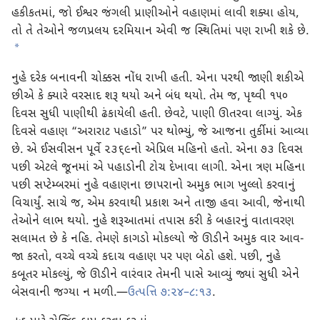
હકીકતમાં, જો ઈશ્વર જંગલી પ્રાણીઓને વહાણમાં લાવી શક્યા હોય,
તો તે તેઓને જળપ્રલય દરમિયાન એવી જ સ્થિતિમાં પણ રાખી શકે છે.
*
નુહે દરેક બનાવની ચોક્કસ નોંધ રાખી હતી. એના પરથી જાણી શકીએ
છીએ કે ક્યારે વરસાદ શરૂ થયો અને બંધ થયો. તેમ જ, પૃથ્વી ૧૫૦
દિવસ સુધી પાણીથી ઢંકાયેલી હતી. છેવટે, પાણી ઊતરવા લાગ્યું. એક
દિવસે વહાણ “અરારાટ પહાડો” પર થોભ્યું, જે આજના તુર્કીમાં આવ્યા
છે. એ ઈસવીસન પૂર્વે ૨૩૬૯નો એપ્રિલ મહિનો હતો. એના ૭૩ દિવસ
પછી એટલે જૂનમાં એ પહાડોની ટોચ દેખાવા લાગી. એના ત્રણ મહિના
પછી સપ્ટેમ્બરમાં નુહે વહાણના છાપરાનો અમુક ભાગ ખુલ્લો કરવાનું
વિચાર્યું. સાચે જ, એમ કરવાથી પ્રકાશ અને તાજી હવા આવી, જેનાથી
તેઓને લાભ થયો. નુહે શરૂઆતમાં તપાસ કરી કે બહારનું વાતાવરણ
સલામત છે કે નહિ. તેમણે કાગડો મોકલ્યો જે ઊડીને અમુક વાર આવ-
જા કરતો, વચ્ચે વચ્ચે કદાચ વહાણ પર પણ બેઠો હશે. પછી, નુહે
કબૂતર મોકલ્યું, જે ઊડીને વારંવાર તેમની પાસે આવ્યું જ્યાં સુધી એને
બેસવાની જગ્યા ન મળી.—
ઉત્પત્તિ ૭:૨૪–૮:૧૩
.