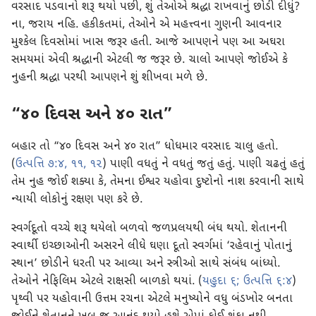
વરસાદ પડવાનો શરૂ થયો પછી, શું તેઓએ શ્રદ્ધા રાખવાનું છોડી દીધું?
ના, જરાય નહિ. હકીકતમાં, તેઓને એ મહત્ત્વના ગુણની આવનાર
મુશ્કેલ દિવસોમાં ખાસ જરૂર હતી. આજે આપણને પણ આ અઘરા
સમયમાં એવી શ્રદ્ધાની એટલી જ જરૂર છે. ચાલો આપણે જોઈએ કે
નુહની શ્રદ્ધા પરથી આપણને શું શીખવા મળે છે.
“૪૦ દિવસ અને ૪૦ રાત”
બહાર તો “૪૦ દિવસ અને ૪૦ રાત” ધોધમાર વરસાદ ચાલુ હતો.
(
ઉત્પત્તિ ૭:૪,
૧૧, ૧૨
) પાણી વધતું ને વધતું જતું હતું. પાણી ચઢતું હતું
તેમ નુહ જોઈ શક્યા કે, તેમના ઈશ્વર યહોવા દુષ્ટોનો નાશ કરવાની સાથે
ન્યાયી લોકોનું રક્ષણ પણ કરે છે.
સ્વર્ગદૂતો વચ્ચે શરૂ થયેલો બળવો જળપ્રલયથી બંધ થયો. શેતાનની
સ્વાર્થી ઇચ્છાઓની અસરને લીધે ઘણા દૂતો સ્વર્ગમાં ‘રહેવાનું પોતાનું
સ્થાન’ છોડીને ધરતી પર આવ્યા અને સ્ત્રીઓ સાથે સંબંધ બાંધ્યો.
તેઓને નેફિલિમ એટલે રાક્ષસી બાળકો થયાં. (
યહુદા ૬;
ઉત્પત્તિ ૬:૪
)
પૃથ્વી પર યહોવાની ઉત્તમ રચના એટલે મનુષ્યોને વધુ બંડખોર બનતા