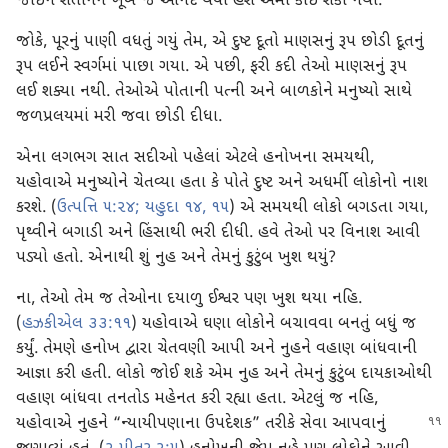
જોઈને શેતાનને ખૂબ જ આનંદ થયો હશે એમાં કોઈ શંકા નથી.
જોકે, પૂરનું પાણી વધતું ગયું તેમ, એ દુષ્ટ દૂતો માણસનું રૂપ છોડી દૂતનું
રૂપ લઈને સ્વર્ગમાં પાછા ગયા. એ પછી, ફરી કદી તેઓ માણસનું રૂપ
લઈ શક્યા નથી. તેઓએ પોતાની પત્ની અને બાળકોને મનુષ્યો સાથે
જળપ્રલયમાં મરી જવા છોડી દીધા.
એના લગભગ સાત સદીઓ પહેલાં એટલે હનોખના સમયથી,
યહોવાએ મનુષ્યોને ચેતવ્યા હતા કે પોતે દુષ્ટ અને અધર્મી લોકોનો નાશ
કરશે. (
ઉત્પત્તિ ૫:૨૪;
યહુદા ૧૪, ૧૫
) એ સમયથી લોકો બગડતા ગયા,
પૃથ્વીને બગાડી અને હિંસાથી ભરી દીધી. હવે તેઓ પર વિનાશ આવી
પડ્યો હતો. એનાથી શું નુહ અને તેમનું કુટુંબ ખુશ થયું?
ના, તેઓ તેમ જ તેઓના દયાળુ ઈશ્વર પણ ખુશ થયા નહિ.
(
હઝકીએલ ૩૩:૧૧
) યહોવાએ ઘણા લોકોને બચાવવા બનતું બધું જ
કર્યું. તેમણે હનોખ દ્વારા ચેતવણી આપી અને નુહને વહાણ બાંધવાની
આજ્ઞા કરી હતી. લોકો જોઈ શકે એમ નુહ અને તેમનું કુટુંબ દાયકાઓથી
વહાણ બાંધવા તનતોડ મહેનત કરી રહ્યા હતા. એટલું જ નહિ,
યહોવાએ નુહને “ન્યાયીપણાના ઉપદેશક” તરીકે સેવા
આપવાનું