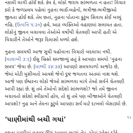
નકામી લાગી હોઈ શકે. કેમ કે, લોકો જરાય સાંભળતા ન હતા! વિચાર
કરો કે જળપ્રલય પહેલાં નુહના ભાઈ-બહેનો, ભત્રીજા-ભત્રીજીઓ
જીવતા હોઈ શકે. તેમ છતાં, નુહના પોતાના કુટુંબ સિવાય કોઈ બચ્યું
નહિ. (
ઉત્પત્તિ ૫:૩૦
) હવે, આઠ વ્યક્તિઓ વહાણમાં સલામત હતા.
લોકોનું જીવન બચાવવા તેઓએ વર્ષોથી ચેતવણી આપી હતી એ
વિચારીને તેઓને જરૂર દિલાસો મળ્યો હશે.
નુહના સમયથી આજ સુધી યહોવાના વિચારો બદલાયા નથી.
(
માલાખી ૩:૬
) ઈસુ ખ્રિસ્તે સમજાવ્યું હતું કે આપણા સમયો ‘નુહના
સમય’ જેવા છે. (
માથ્થી ૨૪:૩૭
) આપણો સમયગાળો અજોડ છે,
જેમાં મોટી મુસીબતો આવશે જેનો દુષ્ટ જગતના અંતમાં નાશ થશે.
આજે પણ ઈશ્વરના લોકો જેઓ સાંભળવા માંગે તેઓ સર્વને ચેતવણી
આપી રહ્યાં છે. શું તમે તેઓનો સંદેશો સાંભળશો? જો તમે જીવન
બચાવતો સંદેશો સ્વીકાર્યો હોય, તો શું તમે પણ બીજાઓને ચેતવણી
આપશો? નુહ અને તેમના કુટુંબે આપણા સર્વ માટે દાખલો બેસાડ્યો છે.
‘પાણીમાંથી બચી ગયાં’