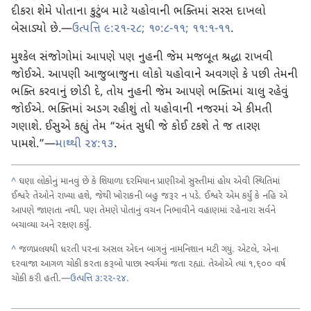
દીકરા શેમે પોતાના કુટુંબ માટે યહોવાની ભક્તિમાં સરસ દાખલો
બેસાડ્યો છે.—
ઉત્પત્તિ ૯:૨૧-૨૮;
૧૦:૮-૧૧;
૧૧:૧-૧૧
.
મુશ્કેલ સંજોગોમાં આપણે પણ નુહની જેમ મજબૂત શ્રદ્ધા રાખવી
જોઈએ. આપણી આજુબાજુના લોકો યહોવાને અવગણે કે પછી તેમની
ભક્તિ કરવાનું છોડી દે, તોય નુહની જેમ આપણે ભક્તિમાં ચાલુ રહેવું
જોઈએ. ભક્તિમાં અડગ રહીશું તો યહોવાની નજરમાં એ કીમતી
ગણાશે. ઈસુએ કહ્યું તેમ “અંત સુધી જે કોઈ ટકશે તે જ તારણ
પામશે.”—
માથ્થી ૨૪:૧૩
.
^
ઘણા લોકોનું માનવું છે કે શિયાળા દરમિયાન પ્રાણીઓ સુસ્તીમાં હોય એવી સ્થિતિમાં
ઈશ્વરે તેઓને રાખ્યા હશે, જેથી ખોરાકની બહુ જરૂર ન પડે. ઈશ્વરે એમ કર્યું કે નહિ એ
આપણે જાણતા નથી. પણ તેમણે પોતાનું વચન નિભાવીને વહાણમાં રહેનારા સર્વને
બચાવ્યા અને રક્ષણ કર્યું.
^
જળપ્રલયથી ધરતી પરના અસલ એદન બાગનું નામનિશાન મટી ગયું. એટલે, એના
દરવાજા આગળ ચોકી કરતા કરૂબો પાછા સ્વર્ગમાં જતા રહ્યાં. તેઓએ ત્યાં ૧,૬૦૦ વર્ષ
ચોકી કરી હતી.—
ઉત્પત્તિ ૩:૨૨-૨૪
.