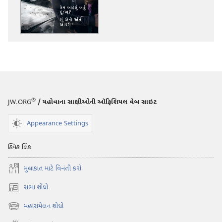
કરવા
માટેના
વિકલ્પો
ચોકીબુરજ
કેમ
આટલું
બધું
દુઃખ?
®
JW.ORG
/ યહોવાના સાક્ષીઓની ઑફિશિયલ વેબ સાઇટ
શું
એનો
Appearance Settings
અંત
આવશે?
ક્વિક લિંક
મુલાકાત માટે વિનંતી કરો
સભા શોધો
(opens
new
મહાસંમેલન શોધો
(opens
window)
new