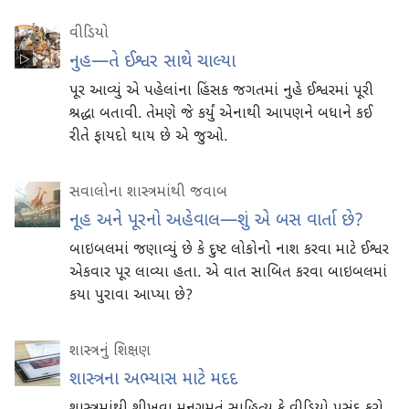
વીડિયો
નુહ—તે ઈશ્વર સાથે ચાલ્યા
પૂર આવ્યું એ પહેલાંના હિંસક જગતમાં નુહે ઈશ્વરમાં પૂરી
શ્રદ્ધા બતાવી. તેમણે જે કર્યું એનાથી આપણને બધાને કઈ
રીતે ફાયદો થાય છે એ જુઓ.
સવાલોના શાસ્ત્રમાંથી જવાબ
નૂહ અને પૂરનો અહેવાલ—શું એ બસ વાર્તા છે?
બાઇબલમાં જણાવ્યું છે કે દુષ્ટ લોકોનો નાશ કરવા માટે ઈશ્વર
એકવાર પૂર લાવ્યા હતા. એ વાત સાબિત કરવા બાઇબલમાં
કયા પુરાવા આપ્યા છે?
શાસ્ત્રનું શિક્ષણ
શાસ્ત્રના અભ્યાસ માટે મદદ