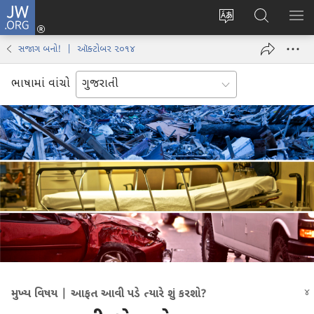
JW.ORG
લોગ
વેબ
JW.ORG
મેનુ
ઈન
સાઇટની
શોધો
બતા
(opens
સજાગ બનો! | ઑક્ટોબર ૨૦૧૪
ભાષા
new
બદલો
window)
ભાષામાં વાંચો
મુખ્ય વિષય | આફત આવી પડે ત્યારે શું કરશો?