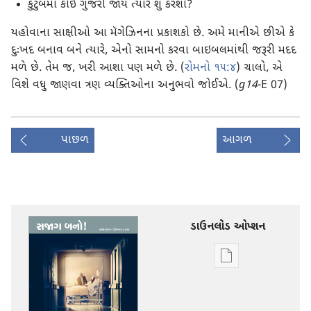
કુટુંબમાં કોઈ ગુજરી જાય ત્યારે શું કરશો?
યહોવાના સાક્ષીઓ આ મૅગેઝિનના પ્રકાશકો છે. અમે માનીએ છીએ કે
દુઃખદ બનાવ બને ત્યારે, એનો સામનો કરવા બાઇબલમાંથી જરૂરી મદદ
મળે છે. તેમ જ, ખરી આશા પણ મળે છે. (
રોમનો ૧૫:૪
) ચાલો, એ
વિશે વધુ જાણવા ત્રણ વ્યક્તિઓના અનુભવો જોઈએ. (
g14
-E 07)
પાછળ
આગળ
ડાઉનલોડ ઓપ્શન
ડિજિટલ
સાહિત્ય
ડાઉનલોડ