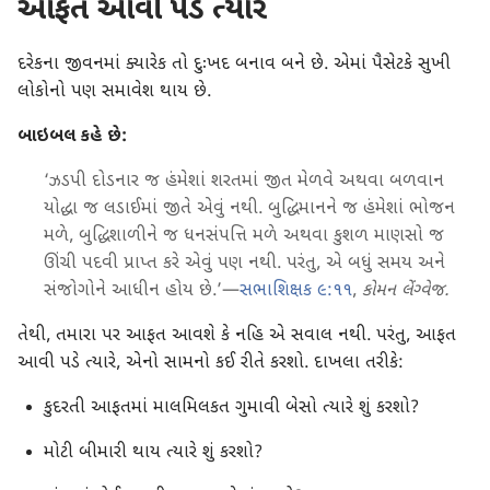
આફત આવી પડે ત્યારે
દરેકના જીવનમાં ક્યારેક તો દુઃખદ બનાવ બને છે. એમાં પૈસેટકે સુખી
લોકોનો પણ સમાવેશ થાય છે.
બાઇબલ કહે છે:
‘ઝડપી દોડનાર જ હંમેશાં શરતમાં જીત મેળવે અથવા બળવાન
યોદ્ધા જ લડાઈમાં જીતે એવું નથી. બુદ્ધિમાનને જ હંમેશાં ભોજન
મળે, બુદ્ધિશાળીને જ ધનસંપત્તિ મળે અથવા કુશળ માણસો જ
ઊંચી પદવી પ્રાપ્ત કરે એવું પણ નથી. પરંતુ, એ બધું સમય અને
સંજોગોને આધીન હોય છે.’—
સભાશિક્ષક ૯:૧૧
,
કોમન લેંગ્વેજ.
તેથી, તમારા પર આફત આવશે કે નહિ એ સવાલ નથી. પરંતુ, આફત
આવી પડે ત્યારે, એનો સામનો કઈ રીતે કરશો. દાખલા તરીકે:
કુદરતી આફતમાં માલમિલકત ગુમાવી બેસો ત્યારે શું કરશો?
મોટી બીમારી થાય ત્યારે શું કરશો?