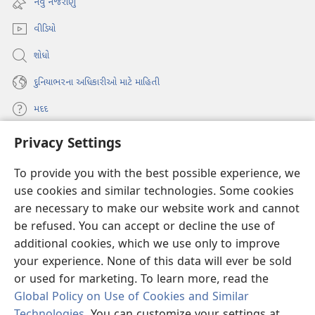
નવું નજરાણું
window)
વીડિયો
શોધો
દુનિયાભરના અધિકારીઓ માટે માહિતી
મદદ
Privacy Settings
દાન
(opens
new
To provide you with the best possible experience, we
window)
વોચટાવર ઓનલાઇન લાઇબ્રેરી
use cookies and similar technologies. Some cookies
(opens
new
are necessary to make our website work and cannot
®
JW Hub
window)
be refused. You can accept or decline the use of
(opens
new
additional cookies, which we use only to improve
JW લાઇબ્રેરી
window)
your experience. None of this data will ever be sold
or used for marketing. To learn more, read the
Global Policy on Use of Cookies and Similar