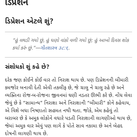
ડિપ્રેશન
ડિપ્રેશન એટલે શું?
“હું લથડી ગયો છું, હું ઘણો વાંકો વળી ગયો છું; હું આખો દિવસ શોક
કર્યા કરું છું.”—
ગીતશાસ્ત્ર ૩૮:૬
.
સંશોધકો શું કહે છે?
દરેક જણ કોઈને કોઈ વાર તો નિરાશ થાય છે. પણ ડિપ્રેશનની બીમારી
કમજોર બનાવી દેતી એવી તકલીફ છે, જે ચાલુ ને ચાલુ રહે છે અને
વ્યક્તિના રોજ-બ-રોજના જીવનમાં ઘણી નડતર ઊભી કરે છે. નોંધ લેવા
જેવું છે કે “સામાન્ય” નિરાશા અને નિરાશાની “બીમારી” કોને કહેવાય,
એ વિશે બધા નિષ્ણાતો સહમત નથી થતા. જોકે, એમ કહેવું તો
બરાબર છે કે અમુક લોકોને વધારે પડતી નિરાશાની લાગણીઓ થાય છે,
જેમાં અમુક વાર એવું પણ લાગે કે પોતે સાવ નકામા છે અને બેહદ
દોષની લાગણી થાય છે.