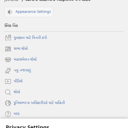
શકાય
એવી
Appearance Settings
ત્રણ
બાબતો
ક્વિક લિંક
મુલાકાત માટે વિનંતી કરો
સભા શોધો
(opens
new
મહાસંમેલન શોધો
(opens
window)
new
નવું નજરાણું
window)
વીડિયો
શોધો
દુનિયાભરના અધિકારીઓ માટે માહિતી
મદદ