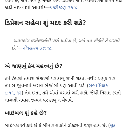
આપે છે, જેમાં સર્વ દુઃખ-દર્દ અને ડિપ્રેશન જેવી બીમારીઓ કાયમ માટે
કાઢી નાખવામાં આવશે!—
પ્રકટીકરણ ૨૧:૪
.
ડિપ્રેશન સહેવા શું મદદ કરી શકે?
‘આશાભંગ થએલાઓની પાસે યહોવા છે, અને નમ્ર લોકોને તે બચાવે
છે.’—
ગીતશાસ્ત્ર ૩૪:૧૮
.
એ જાણવું કેમ મહત્ત્વનું છે?
તમે હંમેશાં તમારા સંજોગો પર કાબૂ રાખી શકતા નથી; અમુક વાર
તમારા જીવનમાં ખરાબ સંજોગો પણ આવી પડે. (
સભાશિક્ષક
૯:૧૧, ૧૨
) તેમ છતાં, તમે એવાં પગલાં ભરી શકો, જેથી નિરાશ કરતી
લાગણી તમારા જીવન પર કાબૂ ન મેળવે.
બાઇબલ શું કહે છે?
બાઇબલ સ્વીકારે છે કે બીમાર લોકોને ડૉક્ટરની જરૂર હોય છે. (
લુક