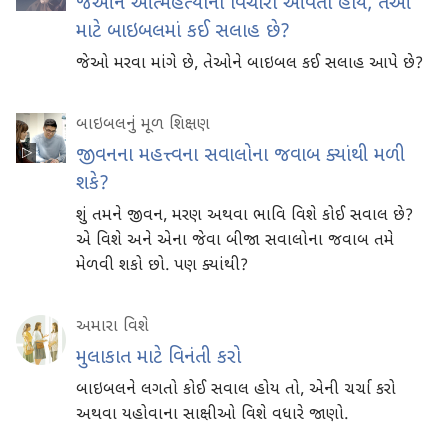
જેઓને આત્મહત્યાના વિચારો આવતા હોય, તેઓ
માટે બાઇબલમાં કઈ સલાહ છે?
જેઓ મરવા માંગે છે, તેઓને બાઇબલ કઈ સલાહ આપે છે?
બાઇબલનું મૂળ શિક્ષણ
જીવનના મહત્ત્વના સવાલોના જવાબ ક્યાંથી મળી
શકે?
શું તમને જીવન, મરણ અથવા ભાવિ વિશે કોઈ સવાલ છે?
એ વિશે અને એના જેવા બીજા સવાલોના જવાબ તમે
મેળવી શકો છો. પણ ક્યાંથી?
અમારા વિશે
મુલાકાત માટે વિનંતી કરો
બાઇબલને લગતો કોઈ સવાલ હોય તો, એની ચર્ચા કરો
અથવા યહોવાના સાક્ષીઓ વિશે વધારે જાણો.