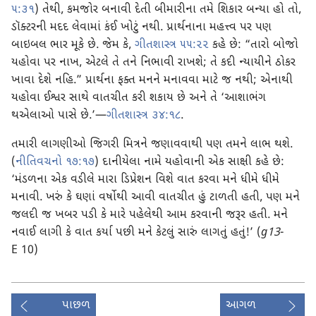
૫:૩૧
) તેથી, કમજોર બનાવી દેતી બીમારીના તમે શિકાર બન્યા હો તો,
ડૉક્ટરની મદદ લેવામાં કંઈ ખોટું નથી. પ્રાર્થનાના મહત્ત્વ પર પણ
બાઇબલ ભાર મૂકે છે. જેમ કે,
ગીતશાસ્ત્ર ૫૫:૨૨
કહે છે: “તારો બોજો
યહોવા પર નાખ, એટલે તે તને નિભાવી રાખશે; તે કદી ન્યાયીને ઠોકર
ખાવા દેશે નહિ.” પ્રાર્થના ફક્ત મનને મનાવવા માટે જ નથી; એનાથી
યહોવા ઈશ્વર સાથે વાતચીત કરી શકાય છે અને તે ‘આશાભંગ
થએલાઓ પાસે છે.’—
ગીતશાસ્ત્ર ૩૪:૧૮
.
તમારી લાગણીઓ જિગરી મિત્રને જણાવવાથી પણ તમને લાભ થશે.
(
નીતિવચનો ૧૭:૧૭
) દાનીયેલા નામે યહોવાની એક સાક્ષી કહે છે:
‘મંડળના એક વડીલે મારા ડિપ્રેશન વિશે વાત કરવા મને ધીમે ધીમે
મનાવી. ખરું કે ઘણાં વર્ષોથી આવી વાતચીત હું ટાળતી હતી, પણ મને
જલદી જ ખબર પડી કે મારે પહેલેથી આમ કરવાની જરૂર હતી. મને
નવાઈ લાગી કે વાત કર્યા પછી મને કેટલું સારું લાગતું હતું!’ (
g13
-
E 10)
પાછળ
આગળ