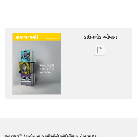
ડાઉનલોડ ઓપ્શન
ડિજિટલ
સાહિત્ય
ડાઉનલોડ
કરવા
માટેના
વિકલ્પો
સજાગ
બનો!
પૈસાથી
ખરીદી
ન
®
JW.ORG
/ યહોવાના સાક્ષીઓની ઑફિશિયલ વેબ સાઇટ