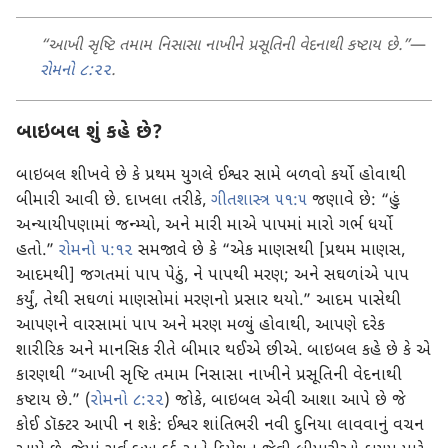
“આખી સૃષ્ટિ તમામ નિસાસા નાખીને પ્રસૂતિની વેદનાથી કષ્ટાય છે.”
—
રોમનો ૮:૨૨
.
બાઇબલ શું કહે છે?
બાઇબલ શીખવે છે કે પ્રથમ યુગલે ઈશ્વર સામે બળવો કર્યો હોવાથી
બીમારી આવી છે. દાખલા તરીકે,
ગીતશાસ્ત્ર ૫૧:૫
જણાવે છે: “હું
અન્યાયીપણામાં જન્મ્યો, અને મારી માએ પાપમાં મારો ગર્ભ ધર્યો
હતો.”
રોમનો ૫:૧૨
સમજાવે છે કે “એક માણસથી [પ્રથમ માણસ,
આદમથી] જગતમાં પાપ પેઠું, ને પાપથી મરણ; અને સઘળાંએ પાપ
કર્યું, તેથી સઘળાં માણસોમાં મરણનો પ્રસાર થયો.” આદમ પાસેથી
આપણને વારસામાં પાપ અને મરણ મળ્યું હોવાથી, આપણે દરેક
શારીરિક અને માનસિક રીતે બીમાર થઈએ છીએ. બાઇબલ કહે છે કે એ
કારણથી “આખી સૃષ્ટિ તમામ નિસાસા નાખીને પ્રસૂતિની વેદનાથી
કષ્ટાય છે.” (
રોમનો ૮:૨૨
) જોકે, બાઇબલ એવી આશા આપે છે જે
કોઈ ડૉક્ટર આપી ન શકે: ઈશ્વર શાંતિભરી નવી દુનિયા લાવવાનું વચન