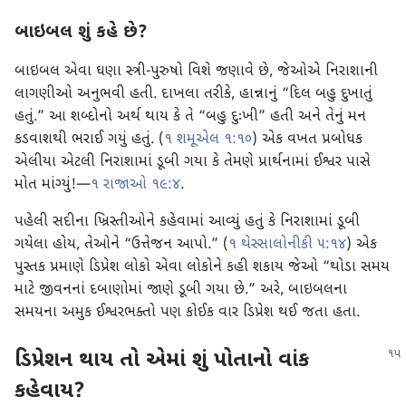
બાઇબલ શું કહે છે?
બાઇબલ એવા ઘણા સ્ત્રી-પુરુષો વિશે જણાવે છે, જેઓએ નિરાશાની
લાગણીઓ અનુભવી હતી. દાખલા તરીકે, હાન્નાનું “દિલ બહુ દુખાતું
હતું.” આ શબ્દોનો અર્થ થાય કે તે “બહુ દુઃખી” હતી અને તેનું મન
કડવાશથી ભરાઈ ગયું હતું. (
૧ શમૂએલ ૧:૧૦
) એક વખત પ્રબોધક
એલીયા એટલી નિરાશામાં ડૂબી ગયા કે તેમણે પ્રાર્થનામાં ઈશ્વર પાસે
મોત માંગ્યું!—
૧ રાજાઓ ૧૯:૪
.
પહેલી સદીના ખ્રિસ્તીઓને કહેવામાં આવ્યું હતું કે નિરાશામાં ડૂબી
ગયેલા હોય, તેઓને “ઉત્તેજન આપો.” (
૧ થેસ્સાલોનીકી ૫:૧૪
) એક
પુસ્તક પ્રમાણે ડિપ્રેશ લોકો એવા લોકોને કહી શકાય જેઓ “થોડા સમય
માટે જીવનનાં દબાણોમાં જાણે ડૂબી ગયા છે.” અરે, બાઇબલના
સમયના અમુક ઈશ્વરભક્તો પણ કોઈક વાર ડિપ્રેશ થઈ જતા હતા.
ડિપ્રેશન થાય તો એમાં શું પોતાનો વાંક
કહેવાય?