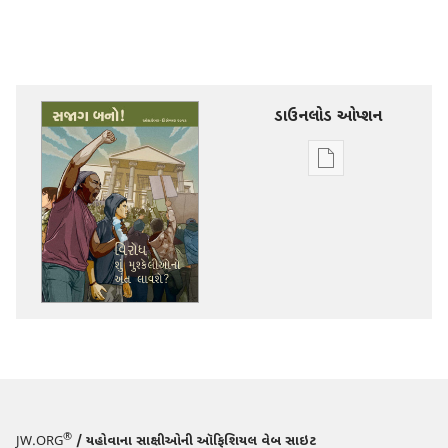
ડાઉનલોડ ઓપ્શન
ડિજિટલ
સાહિત્ય
ડાઉનલોડ
કરવા
માટેના
વિકલ્પો
સજાગ
બનો!
વિરોધ
શું
મુશ્કેલીઓનો
®
JW.ORG
/ યહોવાના સાક્ષીઓની ઑફિશિયલ વેબ સાઇટ
અંત