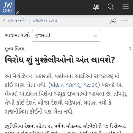
JW.ORG
લોગ
વેબ
JW.ORG
મેનુ
ઈન
સાઇટની
શોધો
બતા
(opens
સજાગ બનો! | ઑક્ટોબર ૨૦૧૩
ભાષા
new
બદલો
window)
ભાષામાં વાંચો
મુખ્ય વિષય
વિરોધ શું મુશ્કેલીઓનો અંત લાવશે?
આ મૅગેઝિનના પ્રકાશકો, યહોવાના સાક્ષીઓ રાજકારણમાં
કોઈ ભાગ લેતા નથી. (
યોહાન ૧૭:૧૬;
૧૮:૩૬
) ખરું કે આ
લેખમાં આંદોલન વિશેના અમુક દાખલાઓ આપેલા છે. તોપણ,
તેઓ કોઈ દેશને બીજા દેશથી ચડિયાતો ગણતા નથી કે
રાજનીતિમાં કોઈનો પક્ષ લેતા નથી.
ટ્યુનિશિયા દેશમાં રહેતા ૨૬ વર્ષના મૌહમ્મદ બૌઝીઝીની ૧૭ ડિસેમ્બર,