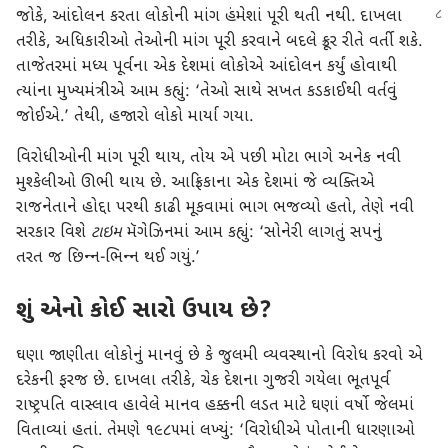
જોકે, આંદોલન કરતા લોકોની માંગ હંમેશાં પૂરી થતી નથી. દાખલા
તરીકે, અધિકારીઓ તેઓની માંગ પૂરી કરવાને બદલે ક્રૂર રીતે વર્તી શકે.
તાજેતરમાં મધ્ય પૂર્વના એક દેશમાં લોકોએ આંદોલન કર્યું હોવાથી
ત્યાંના મુખ્યમંત્રીએ આમ કહ્યું: ‘તેઓ સાથે સખત કડકાઈથી વર્તવું
જોઈએ.’ તેથી, હજારો લોકો માર્યા ગયા.
વિરોધીઓની માંગ પૂરી થાય, તોય એ પછી મોટા ભાગે અનેક નવી
મુશ્કેલીઓ ઊભી થાય છે. આફ્રિકાના એક દેશમાં જે વ્યક્તિએ
રાજનેતાને હોદ્દા પરથી કાઢી મૂકવામાં ભાગ ભજવ્યો હતો, તેણે નવી
સરકાર વિશે
ટાઇમ
મૅગેઝિનમાં આમ કહ્યું: ‘સોનેરી લાગતું સપનું
તરત જ છિન્‍ન-ભિન્‍ન થઈ ગયું.’
શું એનો કોઈ સારો ઉપાય છે?
ઘણા જાણીતા લોકોનું માનવું છે કે જુલમી વ્યવસ્થાનો વિરોધ કરવો એ
દરેકની ફરજ છે. દાખલા તરીકે, ચેક દેશના ગુજરી ગયેલા ભૂતપૂર્વ
રાષ્ટ્રપતિ વાસ્લાવ હાવેલે માનવ હક્કની લડત માટે ઘણાં વર્ષો જેલમાં
વિતાવ્યાં હતાં. તેમણે ૧૯૮૫માં લખ્યું: ‘વિરોધીએ પોતાની ધારણાઓ