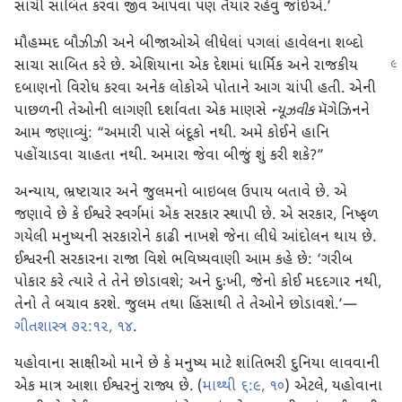
સાચી સાબિત કરવા જીવ આપવા પણ તૈયાર રહેવું જોઈએ.’
મૌહમ્મદ બૌઝીઝી અને બીજાઓએ લીધેલાં પગલાં હાવેલના શબ્દો
સાચા સાબિત કરે છે. એશિયાના એક દેશમાં
ધાર્મિક અને રાજકીય
દબાણનો વિરોધ કરવા અનેક લોકોએ પોતાને આગ ચાંપી હતી. એની
પાછળની તેઓની લાગણી દર્શાવતા એક માણસે
ન્યૂઝવીક
મૅગેઝિનને
આમ જણાવ્યું: “અમારી પાસે બંદૂકો નથી. અમે કોઈને હાનિ
પહોંચાડવા ચાહતા નથી. અમારા જેવા બીજું શું કરી શકે?”
અન્યાય, ભ્રષ્ટાચાર અને જુલમનો બાઇબલ ઉપાય બતાવે છે. એ
જણાવે છે કે ઈશ્વરે સ્વર્ગમાં એક સરકાર સ્થાપી છે. એ સરકાર, નિષ્ફળ
ગયેલી મનુષ્યની સરકારોને કાઢી નાખશે જેના લીધે આંદોલન થાય છે.
ઈશ્વરની સરકારના રાજા વિશે ભવિષ્યવાણી આમ કહે છે: ‘ગરીબ
પોકાર કરે ત્યારે તે તેને છોડાવશે; અને દુઃખી, જેનો કોઈ મદદગાર નથી,
તેનો તે બચાવ કરશે. જુલમ તથા હિંસાથી તે તેઓને છોડાવશે.’—
ગીતશાસ્ત્ર ૭૨:૧૨,
૧૪
.
યહોવાના સાક્ષીઓ માને છે કે મનુષ્ય માટે શાંતિભરી દુનિયા લાવવાની
એક માત્ર આશા ઈશ્વરનું રાજ્ય છે. (
માથ્થી ૬:૯, ૧૦
) એટલે, યહોવાના