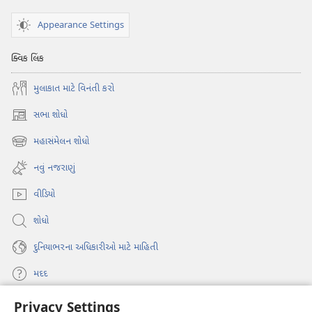
લાવશે?
Appearance Settings
ક્વિક લિંક
મુલાકાત માટે વિનંતી કરો
સભા શોધો
(opens
new
મહાસંમેલન શોધો
(opens
window)
new
નવું નજરાણું
window)
વીડિયો
શોધો
દુનિયાભરના અધિકારીઓ માટે માહિતી
મદદ
Privacy Settings
દાન