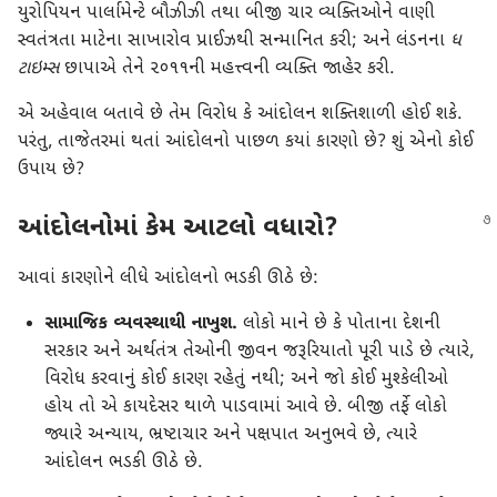
યુરોપિયન પાર્લામેન્ટે બૌઝીઝી તથા બીજી ચાર વ્યક્તિઓને વાણી
સ્વતંત્રતા માટેના સાખારોવ પ્રાઈઝથી સન્માનિત કરી; અને લંડનના
ધ
ટાઇમ્સ
છાપાએ તેને ૨૦૧૧ની મહત્ત્વની વ્યક્તિ જાહેર કરી.
એ અહેવાલ બતાવે છે તેમ વિરોધ કે આંદોલન શક્તિશાળી હોઈ શકે.
પરંતુ, તાજેતરમાં થતાં આંદોલનો પાછળ કયાં કારણો છે? શું એનો કોઈ
ઉપાય છે?
આંદોલનોમાં કેમ આટલો વધારો?
આવાં કારણોને લીધે આંદોલનો ભડકી ઊઠે છે:
સામાજિક વ્યવસ્થાથી નાખુશ.
લોકો માને છે કે પોતાના દેશની
સરકાર અને અર્થતંત્ર તેઓની જીવન જરૂરિયાતો પૂરી પાડે છે ત્યારે,
વિરોધ કરવાનું કોઈ કારણ રહેતું નથી; અને જો કોઈ મુશ્કેલીઓ
હોય તો એ કાયદેસર થાળે પાડવામાં આવે છે. બીજી તર્ફે લોકો
જ્યારે અન્યાય, ભ્રષ્ટાચાર અને પક્ષપાત અનુભવે છે, ત્યારે
આંદોલન ભડકી ઊઠે છે.