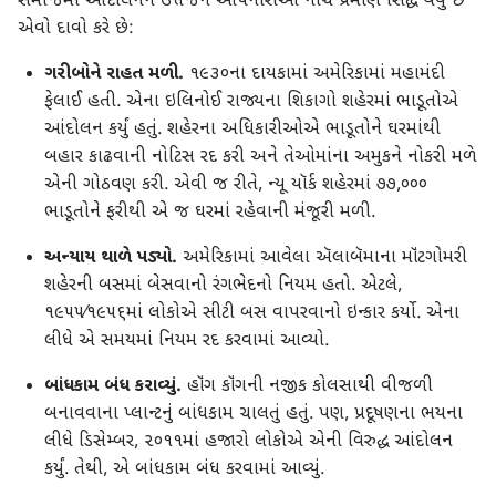
સમાજમાં આંદોલનને ઉત્તેજન આપનારાઓ નીચે પ્રમાણે સિદ્ધ થયું છે
એવો દાવો કરે છે:
ગરીબોને રાહત મળી.
૧૯૩૦ના દાયકામાં અમેરિકામાં મહામંદી
ફેલાઈ હતી. એના ઇલિનોઈ રાજ્યના શિકાગો શહેરમાં ભાડૂતોએ
આંદોલન કર્યું હતું. શહેરના અધિકારીઓએ ભાડૂતોને ઘરમાંથી
બહાર કાઢવાની નોટિસ રદ કરી અને તેઓમાંના અમુકને નોકરી મળે
એની ગોઠવણ કરી. એવી જ રીતે, ન્યૂ યૉર્ક શહેરમાં ૭૭,૦૦૦
ભાડૂતોને ફરીથી એ જ ઘરમાં રહેવાની મંજૂરી મળી.
અન્યાય થાળે પડ્યો.
અમેરિકામાં આવેલા ઍલાબૅમાના મૉંટગોમરી
શહેરની બસમાં બેસવાનો રંગભેદનો નિયમ હતો. એટલે,
૧૯૫૫⁄૧૯૫૬માં લોકોએ સીટી બસ વાપરવાનો ઇન્કાર કર્યો. એના
લીધે એ સમયમાં નિયમ રદ કરવામાં આવ્યો.
બાંધકામ બંધ કરાવ્યું.
હૉંગ કૉંગની નજીક કોલસાથી વીજળી
બનાવવાના પ્લાન્ટનું બાંધકામ ચાલતું હતું. પણ, પ્રદૂષણના ભયના
લીધે ડિસેમ્બર, ૨૦૧૧માં હજારો લોકોએ એની વિરુદ્ધ આંદોલન
કર્યું. તેથી, એ બાંધકામ બંધ કરવામાં આવ્યું.