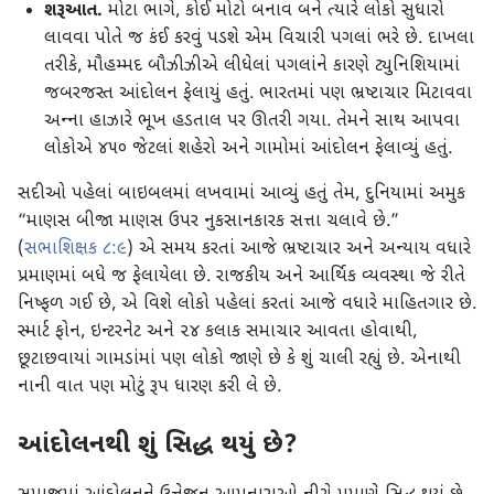
શરૂઆત.
મોટા ભાગે, કોઈ મોટો બનાવ બને ત્યારે લોકો સુધારો
લાવવા પોતે જ કંઈ કરવું પડશે એમ વિચારી પગલાં ભરે છે. દાખલા
તરીકે, મૌહમ્મદ બૌઝીઝીએ લીધેલાં પગલાંને કારણે ટ્યુનિશિયામાં
જબરજસ્ત આંદોલન ફેલાયું હતું. ભારતમાં પણ ભ્રષ્ટાચાર મિટાવવા
અન્‍ના હાઝારે ભૂખ હડતાલ પર ઊતરી ગયા. તેમને સાથ આપવા
લોકોએ ૪૫૦ જેટલાં શહેરો અને ગામોમાં આંદોલન ફેલાવ્યું હતું.
સદીઓ પહેલાં બાઇબલમાં લખવામાં આવ્યું હતું તેમ, દુનિયામાં અમુક
“માણસ બીજા માણસ ઉપર નુકસાનકારક સત્તા ચલાવે છે.”
(
સભાશિક્ષક ૮:૯
) એ સમય કરતાં આજે ભ્રષ્ટાચાર અને અન્યાય વધારે
પ્રમાણમાં બધે જ ફેલાયેલા છે. રાજકીય અને આર્થિક વ્યવસ્થા જે રીતે
નિષ્ફળ ગઈ છે, એ વિશે લોકો પહેલાં કરતાં આજે વધારે માહિતગાર છે.
સ્માર્ટ ફોન, ઇન્ટરનેટ અને ૨૪ કલાક સમાચાર આવતા હોવાથી,
છૂટાછવાયાં ગામડાંમાં પણ લોકો જાણે છે કે શું ચાલી રહ્યું છે. એનાથી
નાની વાત પણ મોટું રૂપ ધારણ કરી લે છે.
આંદોલનથી શું સિદ્ધ થયું છે?