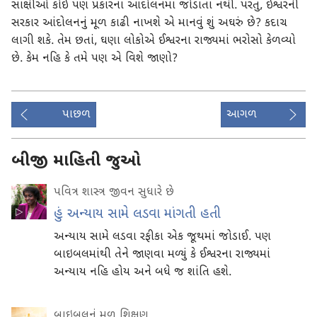
સાક્ષીઓ કોઈ પણ પ્રકારના આંદોલનમાં જોડાતા નથી. પરંતુ, ઈશ્વરની
સરકાર આંદોલનનું મૂળ કાઢી નાખશે એ માનવું શું અઘરું છે? કદાચ
લાગી શકે. તેમ છતાં, ઘણા લોકોએ ઈશ્વરના રાજ્યમાં ભરોસો કેળવ્યો
છે. કેમ નહિ કે તમે પણ એ વિશે જાણો?
પાછળ
આગળ
બીજી માહિતી જુઓ
પવિત્ર શાસ્ત્ર જીવન સુધારે છે
હું અન્યાય સામે લડવા માંગતી હતી
અન્યાય સામે લડવા રફીકા એક જૂથમાં જોડાઈ. પણ
બાઇબલમાંથી તેને જાણવા મળ્યું કે ઈશ્વરના રાજ્યમાં
અન્યાય નહિ હોય અને બધે જ શાંતિ હશે.
બાઇબલનું મૂળ શિક્ષણ