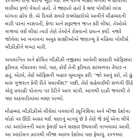
૨૦૧૦ના રોજ ધીરજ ખૂટી ગઈ. તેને યોગ્ય નોકરી મળતી ન હોવાથી
લારીમાં ફળો વેચતો હતો. તે જાણતો હતો કે ભ્રષ્ટ પોલીસો લાંચ
માંગતા હોય છે. એ દિવસે સવારે ઇન્સ્પેક્ટરોએ આવીને મૌહમ્મદની
લારી પરનાં નાસપતી, કેળાં અને સફરજન જપ્ત કરી લીધાં. તેઓએ
ત્રાજવાં લઈ લીધાં ત્યારે તેણે તેઓને રોકવાનો પ્રયત્ન કર્યો. નજરે
જોયેલા આ બનાવના અમુક સાક્ષીઓએ જણાવ્યું કે મહિલા પોલીસે
બૌઝીઝીને થપ્પડ મારી.
અપમાનિત અને ક્રોધિત બૌઝીઝી નજીકમાં આવેલી સરકારી ઑફિસમાં
ફરિયાદ નોંધાવવા ગયો. પણ, કોઈ તેની ફરિયાદ સાંભળવા તૈયાર ન
હતું. એટલે, તેણે ઑફિસની બહાર બૂમાબૂમ કરી: ‘જો આવું કરો, તો હું
મારું ગુજરાન કેવી રીતે ચલાવીશ?’ પછી, તેણે સહેલાઈથી સળગી ઊઠે
એવું પ્રવાહી પોતાના પર રેડીને આગ ચાંપી. આગથી દાઝી જવાથી તે
ત્રણ અઠવાડિયાંમાં મરણ પામ્યો.
મૌહમ્મદ બૌઝીઝીએ લીધેલાં પગલાંની ટ્યુનિશિયા અને બીજા દેશોના
લોકો પર ઊંડી અસર થઈ. ઘણાનું માનવું છે કે તેણે જે કર્યું એના લીધે
ત્યાં આંદોલનની આગ ફેલાઈ અને સરકાર ઉથલાવી નાખવામાં આવી.
આ આંદોલન ઝડપથી બીજા આરબ દેશોમાં પણ ફેલાયું. ૨૦૧૧માં