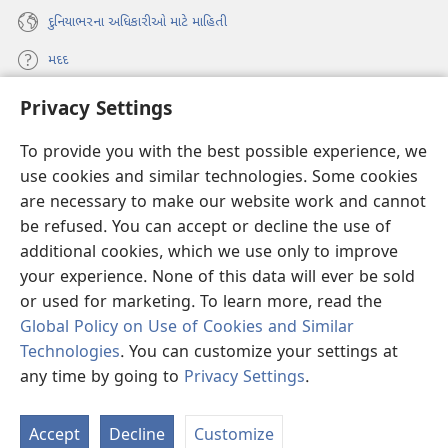
દુનિયાભરના અધિકારીઓ માટે માહિતી
મદદ
Privacy Settings
દાન
(opens
new
To provide you with the best possible experience, we
window)
વોચટાવર ઓનલાઇન લાઇબ્રેરી
use cookies and similar technologies. Some cookies
(opens
new
are necessary to make our website work and cannot
®
JW Hub
window)
be refused. You can accept or decline the use of
(opens
new
additional cookies, which we use only to improve
JW લાઇબ્રેરી
window)
your experience. None of this data will ever be sold
or used for marketing. To learn more, read the
Global Policy on Use of Cookies and Similar
Technologies
. You can customize your settings at
Copyright
© 2026 Watch Tower Bible and Tract Society of Pennsylvania.
any time by going to
Privacy Settings
.
S
ઉપયોગ કરવા માટેની શરતો
|
પ્રાઇવસી પોલિસી
|
PRIVACY SETTINGS
Ta
Accept
Decline
Customize
of