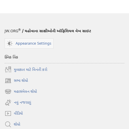
ડાઉનલોડ
કરવા
માટેના
વિકલ્પો
મૅગેઝિન
®
JW.ORG
/ યહોવાના સાક્ષીઓની ઑફિશિયલ વેબ સાઇટ
એપ્રિલ ૮,
૨૦૦૧
Appearance Settings
ક્વિક લિંક
મુલાકાત માટે વિનંતી કરો
સભા શોધો
(opens
new
મહાસંમેલન શોધો
(opens
window)
new
નવું નજરાણું
window)
વીડિયો
શોધો