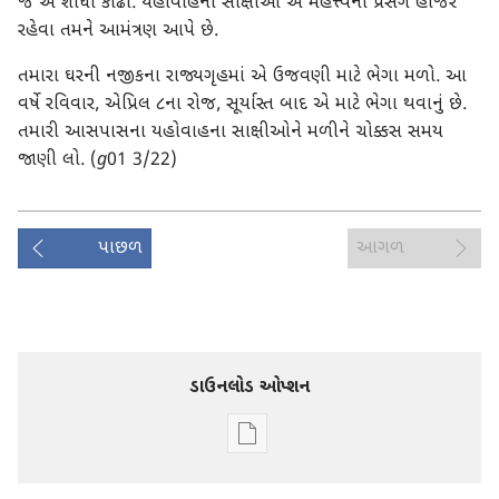
જ એ શોધી કાઢો. યહોવાહના સાક્ષીઓ એ મહત્ત્વના પ્રસંગે હાજર
રહેવા તમને આમંત્રણ આપે છે.
તમારા ઘરની નજીકના રાજ્યગૃહમાં એ ઉજવણી માટે ભેગા મળો. આ
વર્ષે રવિવાર, એપ્રિલ ૮ના રોજ, સૂર્યાસ્ત બાદ એ માટે ભેગા થવાનું છે.
તમારી આસપાસના યહોવાહના સાક્ષીઓને મળીને ચોક્કસ સમય
જાણી લો. (
g
01 3/22)
પાછળ
આગળ
ડાઉનલોડ ઓપ્શન
ડિજિટલ
સાહિત્ય