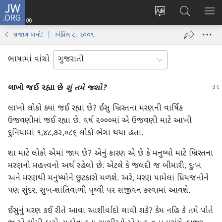
JW.ORG
લોગ
વેબ
JW.ORG
મેનુ
ઈન
સાઇટની
શોધો
બતા
(opens
સજાગ બનો! | એપ્રિલ ૮, ૨૦૦૧
ભાષા
new
બદલો
window)
ભાષામાં વાંચો
લાખો જઈ રહ્યા છે
શું તમે જશો?
લાખો લોકો ક્યાં જઈ રહ્યા છે? ઈસુ ખ્રિસ્તના મરણની વાર્ષિક
ઉજવણીમાં જઈ રહ્યા છે. વર્ષ ૨૦૦૦માં એ ઉજવણી માટે આખી
દુનિયામાં ૧,૪૮,૭૨,૦૮૬ લોકો ભેગા થયા હતા.
શા માટે લોકો એમાં જાય છે? એનું કારણ એ છે કે મનુષ્યો માટે ખ્રિસ્તના
મરણનો મહત્ત્વનો અર્થ રહેલો છે. એટલે કે જલદી જ બીમારી, દુઃખ
અને મરણથી મનુષ્યોને છુટકારો મળશે. અરે, મરણ પામેલાં પ્રિયજનોને
પણ સુંદર, સુખ-શાંતિવાળી પૃથ્વી પર સજીવન કરવામાં આવશે.
ઈસુનું મરણ કઈ રીતે આવા આશીર્વાદો લાવી શકે? કેમ નહિ કે તમે પોતે