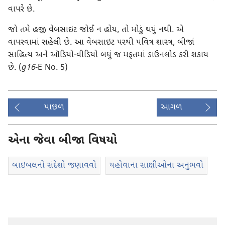
વાપરે છે.
જો તમે હજી વેબસાઇટ જોઈ ન હોય, તો મોડું થયું નથી. એ
વાપરવામાં સહેલી છે. આ વેબસાઇટ પરથી પવિત્ર શાસ્ત્ર, બીજાં
સાહિત્ય અને ઑડિયો-વીડિયો બધું જ મફતમાં ડાઉનલોડ કરી શકાય
છે. (
g16
-E No. 5)
પાછળ
આગળ
એના જેવા બીજા વિષયો
બાઇબલનો સંદેશો જણાવવો
યહોવાના સાક્ષીઓના અનુભવો