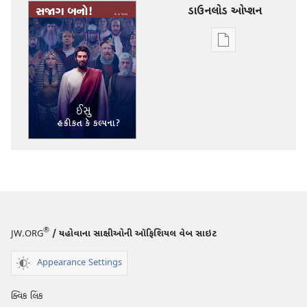
ડાઉનલોડ ઓપ્શન
ડિજિટલ
સાહિત્ય
ડાઉનલોડ
કરવા
માટેના
વિકલ્પો
સજાગ
બનો!
ઈસુ
હકીકત
કે
®
JW.ORG
/ યહોવાના સાક્ષીઓની ઑફિશિયલ વેબ સાઇટ
કલ્પના?
Appearance Settings
ક્વિક લિંક