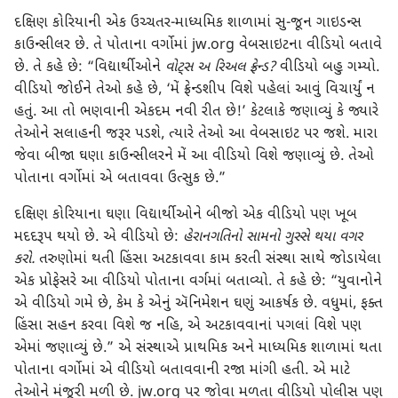
દક્ષિણ કોરિયાની એક ઉચ્ચતર-માધ્યમિક શાળામાં સુ-જૂન ગાઇડન્સ
કાઉન્સીલર છે. તે પોતાના વર્ગોમાં jw.org વેબસાઇટના વીડિયો બતાવે
છે. તે કહે છે: “વિદ્યાર્થીઓને
વોટ્‌સ અ રિઅલ ફ્રેન્ડ?
વીડિયો બહુ ગમ્યો.
વીડિયો જોઈને તેઓ કહે છે, ‘મેં ફ્રેન્ડશીપ વિશે પહેલાં આવું વિચાર્યું ન
હતું. આ તો ભણવાની એકદમ નવી રીત છે!’ કેટલાકે જણાવ્યું કે જ્યારે
તેઓને સલાહની જરૂર પડશે, ત્યારે તેઓ આ વેબસાઇટ પર જશે. મારા
જેવા બીજા ઘણા કાઉન્સીલરને મેં આ વીડિયો વિશે જણાવ્યું છે. તેઓ
પોતાના વર્ગોમાં એ બતાવવા ઉત્સુક છે.”
દક્ષિણ કોરિયાના ઘણા વિદ્યાર્થીઓને બીજો એક વીડિયો પણ ખૂબ
મદદરૂપ થયો છે. એ વીડિયો છે:
હેરાનગતિનો સામનો ગુસ્સે થયા વગર
કરો
.
તરુણોમાં થતી હિંસા અટકાવવા કામ કરતી સંસ્થા સાથે જોડાયેલા
એક પ્રોફેસરે આ વીડિયો પોતાના વર્ગમાં બતાવ્યો. તે કહે છે: “યુવાનોને
એ વીડિયો ગમે છે, કેમ કે એનું ઍનિમેશન ઘણું આકર્ષક છે. વધુમાં, ફક્ત
હિંસા સહન કરવા વિશે જ નહિ, એ અટકાવવાનાં પગલાં વિશે પણ
એમાં જણાવ્યું છે.” એ સંસ્થાએ પ્રાથમિક અને માધ્યમિક શાળામાં થતા
પોતાના વર્ગોમાં એ વીડિયો બતાવવાની રજા માંગી હતી. એ માટે
તેઓને મંજૂરી મળી છે. jw.org પર જોવા મળતા વીડિયો પોલીસ પણ