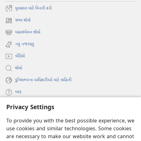
મુલાકાત માટે વિનંતી કરો
સભા શોધો
(opens
new
મહાસંમેલન શોધો
(opens
window)
new
નવું નજરાણું
window)
વીડિયો
શોધો
દુનિયાભરના અધિકારીઓ માટે માહિતી
મદદ
Privacy Settings
દાન
(opens
new
To provide you with the best possible experience, we
window)
વોચટાવર ઓનલાઇન લાઇબ્રેરી
use cookies and similar technologies. Some cookies
(opens
are necessary to make our website work and cannot
new
®