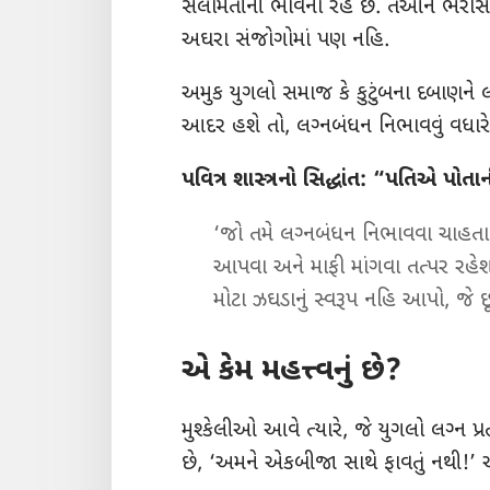
સલામતીની ભાવના રહે છે. તેઓને ભરોસો હ
અઘરા સંજોગોમાં પણ નહિ.
અમુક યુગલો સમાજ કે કુટુંબના દબાણને લીધે
આદર હશે તો, લગ્‍નબંધન નિભાવવું વધારે
પવિત્ર શાસ્ત્રનો સિદ્ધાંત: “પતિએ પોત
‘જો તમે લગ્‍નબંધન નિભાવવા ચાહતા 
આપવા અને માફી માંગવા તત્પર રહેશો
મોટા ઝઘડાનું સ્વરૂપ નહિ આપો, જે 
એ કેમ મહત્ત્વનું છે?
મુશ્કેલીઓ આવે ત્યારે, જે યુગલો લગ્‍ન
છે, ‘અમને એકબીજા સાથે ફાવતું નથી!’ અ