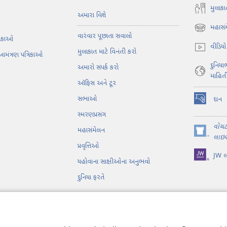
મુલાકા
અમારા વિશે
મહાસં
(opens
વારંવાર પૂછાતા સવાલો
તિકાઓ
new
વીડિયો
મુલાકાત માટે વિનંતી કરો
window)
આમંત્રણ પત્રિકાઓ
દુનિય
અમારો સંપર્ક કરો
માહિત
ઑફિસ અને ટૂર
સભાઓ
દાન
(opens
સ્મરણપ્રસંગ
new
window)
વોચ
મહાસંમેલન
(opens
લાઇબ્
પ્રવૃત્તિઓ
new
JW લા
window)
યહોવાના સાક્ષીઓના અનુભવો
દુનિયા ફરતે