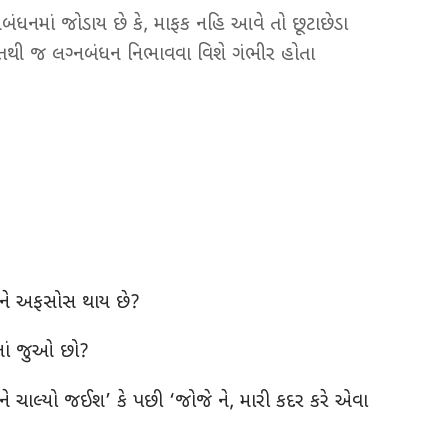
બંધનમાં જોડાય છે કે, માફક નહિ આવે તો છૂટાછેડા
તથી જ લગ્‍નબંધન નિભાવવા વિશે ગંભીર હોતા
 તમને અફસોસ થાય છે?
પનાં જુઓ છો?
ોડીને ચાલ્યો જઈશ’ કે પછી ‘જોજે ને, મારી કદર કરે એવા