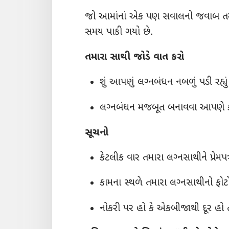
જો આમાંનાં એક પણ સવાલનો જવાબ તમે 
સમય પાકી ગયો છે.
તમારા સાથી જોડે વાત કરો
શું આપણું લગ્‍નબંધન નબળું પડી રહ્યુ
લગ્‍નબંધન મજબૂત બનાવવા આપણે
સૂચનો
કેટલીક વાર તમારા લગ્‍નસાથીને પ્રેમપ
કામના સ્થળે તમારા લગ્‍નસાથીનો ફોટ
નોકરી પર હો કે એકબીજાથી દૂર હો ત