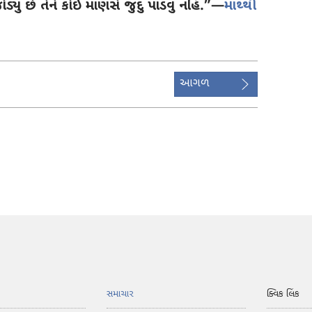
 જોડ્યું છે તેને કોઈ માણસે જુદું પાડવું નહિ.”—
માથ્થી
આગળ
સમાચાર
ક્વિક લિંક