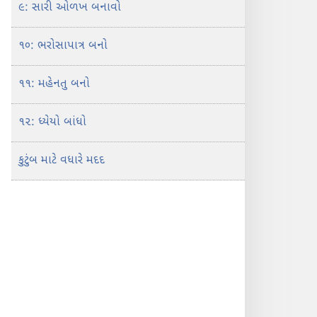
૯: સારી ઓળખ બનાવો
૧૦: ભરોસાપાત્ર બનો
૧૧: મહેનતુ બનો
૧૨: ધ્યેયો બાંધો
કુટુંબ માટે વધારે મદદ