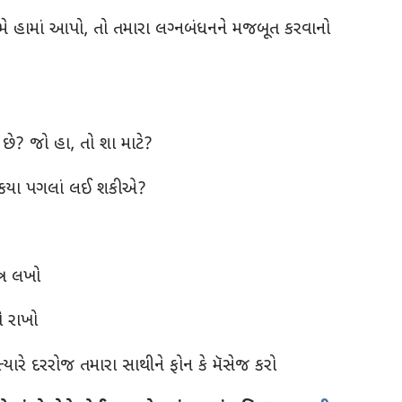
હામાં આપો, તો તમારા લગ્‍નબંધનને મજબૂત કરવાનો
ં છે? જો હા, તો શા માટે?
 કયા પગલાં લઈ શકીએ?
ત્ર લખો
ો રાખો
્યારે દરરોજ તમારા સાથીને ફોન કે મૅસેજ કરો