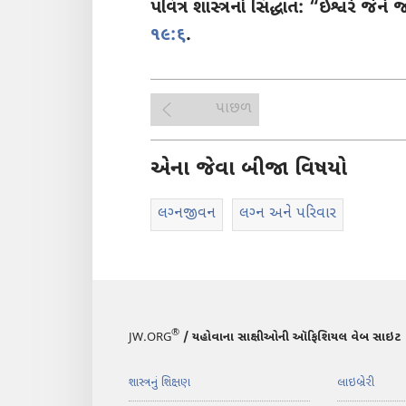
પવિત્ર શાસ્ત્રનો સિદ્ધાંત: “ઈશ્વરે જેને
૧૯:૬
.
પાછળ
એના જેવા બીજા વિષયો
લગ્‍નજીવન
લગ્‍ન અને પરિવાર
®
JW.ORG
/ યહોવાના સાક્ષીઓની ઑફિશિયલ વેબ સાઇટ
શાસ્ત્રનું શિક્ષણ
લાઇબ્રેરી