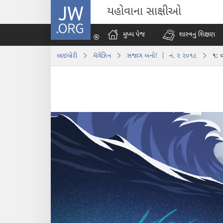
JW.ORG
યહોવાના સાક્ષીઓ
મુખ્ય પેજ
શાસ્ત્રનું શિક્ષણ
લાઇબ્રેરી
મૅગેઝિન
સજાગ બનો! | નં. ૨ ૨૦૧૮
૧: 