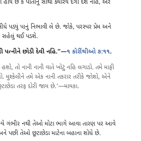
ોય છે કે પોતાનું સાથી ક્યારેય દગો દેશે નહિ, અરે
 પડ્યું પાનું નિભાવી લે છે. જોકે, પરસ્પર પ્રેમ અને
 સહેલું થઈ પડશે.
ાની પત્નીને છોડી દેવી નહિ.”—
૧ કોરીંથીઓ ૭:૧૧
.
હશો, તો નાની નાની વાતે ખોટું નહિ લગાડો. તમે માફી
. મુશ્કેલીને તમે એક નાની તકરાર તરીકે જોશો, એને
છૂટાછેડા તરફ દોરી જાય છે.’—માયકા.
 પ્રત્યે ગંભીર નથી તેઓ મોટા ભાગે આવા તારણ પર આવે
ને પછી તેઓ છૂટાછેડા માટેના બહાના શોધે છે.