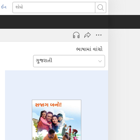
 ઈન
pens
શોધો
ew
indow)
ભાષામાં વાંચો