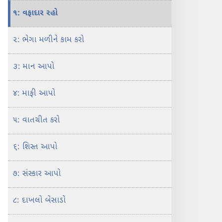
સજાગ
સજાગ
૧: વફાદાર રહો
બનો!
બનો!
કુટુંબ
કુટુંબ
૨: ભેગા મળીને કામ કરો
સુખી
સુખી
બનાવો
બનાવો
૩: માન આપો
બાર
બાર
રીતો
રીતો
૪: માફી આપો
અજમાવો
અજમાવો
૫: વાતચીત કરો
૬: શિસ્ત આપો
૭: સંસ્કાર આપો
૮: દાખલો બેસાડો