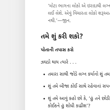
‘મોટા ભાગના લોકો એ ઇરાદાથી લગ્‍ન
લઈ લેશે. એવું વિચારતા લોકો શરૂઆ
નથી.’—જીન.
તમે શું કરી શકો?
પોતાની તપાસ કરો
ઝઘડો થાય ત્યારે . . .
તમારા સાથી જોડે લગ્‍ન કર્યાનો શું
શું તમે બીજા કોઈ સાથે રહેવાનાં સ
શું તમે આવું કહો છો કે, ‘હું તને છ
કોઈકને હું શોધી કાઢીશ’?