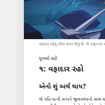
વફાદાર રહેવું એવા લંગર જેવું છે, જે તોફાનના 
યુગલો માટે
૧: વફાદાર રહો
એનો શું અર્થ થાય?
જે પતિ-પત્ની લગ્‍નને જીવનભરનો સાથ માન