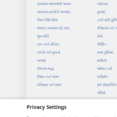
સવાલોના શાસ્ત્રમાંથી જવાબ
બાઇબલ
બાઇબલ કલમોની સમજણ
પુસ્તકો
ઈશ્વર વિશે શીખો
નાની-મોટી પુસ્
શાસ્ત્રના અભ્યાસ માટે મદદ
પત્રિકાઓ અને 
સુખ-શાંતિ
લેખો
લગ્‍ન અને પરિવાર
મૅગેઝિન
તરુણો અને યુવાનો
સભા પુસ્તિકા
બાળકો
કાર્યક્રમો
ઈશ્વરમાં શ્રદ્ધા
સંશોધન માટે
વિજ્ઞાન અને શાસ્ત્ર
માર્ગદર્શન
ઇતિહાસ અને શાસ્ત્ર
JW બ્રૉડકાસ્ટિંગ
વીડિયો
સંગીત
Privacy Settings
બાઇબલ નાટકો