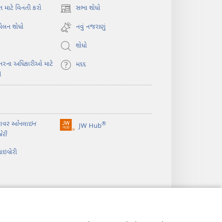
ત માટે વિનંતી કરો
સભા શોધો
(opens
new
મેલન શોધો
નવું નજરાણું
window)
શોધો
ાભરના અધિકારીઓ માટે
મદદ
ી
ટાવર ઓનલાઇન
®
JW Hub
(opens
રેરી
new
window)
ઇબ્રેરી