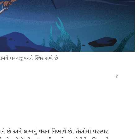
સમયે લગ્‍નજીવનને સ્થિર રાખે છે
ે છે અને લગ્‍નનું વચન નિભાવે છે, તેઓમાં પરસ્પર