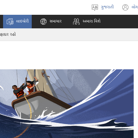
ગુજરાતી
લોગ
ભાષા
(o
પસંદ
n
લાઇબ્રેરી
સમાચાર
અમારા વિશે
કરો
w
વફાદાર રહો