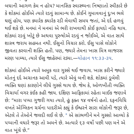
બધાની આગળ કેમ ન હોય? માનસિક સ્વાસ્થ્યના નિષ્ણાતો સ્વીકારે છે
કે શોકમાં હોઈએ ત્યારે રડવું સામાન્ય છે. કોઈને ગુમાવવાનું દુઃખ ભલે
ઘણું હોય, પણ ક્યારેક ક્યારેક રડી લેવાથી સમય જતાં, એ દર્દ હળવું
થઈ શકે છે. મનમાં ને મનમાં એ ભરી રાખવાથી કોઈ ફાયદો નહિ થાય.
શોકમાં રડવું ખોટું છે અથવા પુરુષોએ રડવું ન જોઈએ, એ વાત સાથે
શાસ્ત્ર જરાય સહમત નથી. ઈસુનો વિચાર કરો. ઈસુ પાસે લોકોને
જીવતા કરવાની શક્તિ હતી. પણ, જ્યારે તેમના ખાસ મિત્ર લાજરસ
મરણ પામ્યા, ત્યારે ઈસુ જાહેરમાં રડ્યા.—
યોહાન ૧૧:૩૩-૩૫
.
શોકમાં હોઈએ ત્યારે અમુક વાર ગુસ્સે થઈ જવાય. ખાસ કરીને જ્યારે
મોતનું દર્દ અચાનક આવી પડે, ત્યારે એવું બની શકે. શોકમાં ડૂબેલી
વ્યક્તિ ઘણાં કારણોને લીધે ગુસ્સે થાય છે. જેમ કે, ઓળખીતી વ્યક્તિ
વિચાર્યા વગર કંઈક કહી જાય. દક્ષિણ આફ્રિકામાં રહેતા માઈક જણાવે
છે: “મારા પપ્પા ગુજરી ગયા ત્યારે, હું ફક્ત ૧૪ વર્ષનો હતો. દફનવિધિ
વખતે એંગ્લિકન ચર્ચના પાદરીએ કહ્યું કે ઈશ્વરને સારા લોકોની જરૂર છે,
a
એટલે તે તેઓને જલદી લઈ લે છે.
એ સાંભળીને મને ગુસ્સો આવ્યો કે
પપ્પાની વધારે જરૂર તો અમને છે. અત્યારે ૬૩ વર્ષો પછી પણ મને એ
વાત ખૂંચે છે.”