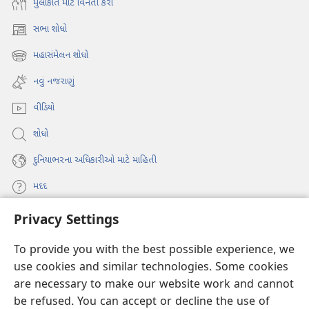
મુલાકાત માટે વિનંતી કરો
સભા શોધો
(opens
new
મહાસંમેલન શોધો
(opens
window)
new
નવું નજરાણું
window)
વીડિયો
શોધો
દુનિયાભરના અધિકારીઓ માટે માહિતી
મદદ
Privacy Settings
દાન
(opens
new
To provide you with the best possible experience, we
window)
વોચટાવર ઓનલાઇન લાઇબ્રેરી
use cookies and similar technologies. Some cookies
(opens
are necessary to make our website work and cannot
new
®
JW Hub
window)
be refused. You can accept or decline the use of
(opens