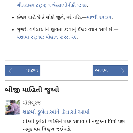
ગીતશાસ્ત્ર ૮૬:૫;
૧ થેસ્સાલોનીકી ૫:૧૭
.
ઈશ્વર ચાહે છે કે લોકો જીવે, મરે નહિ.—
માથ્થી ૨૨:૩૨
.
ગુજરી ગયેલાઓને જીવતા કરવાનું ઈશ્વર વચન આપે છે.—
યશાયા ૨૬:૧૯;
યોહાન ૫:૨૮, ૨૯
.
પાછળ
આગળ
બીજી માહિતી જુઓ
ચોકીબુરજ
શોકમાં ડૂબેલાઓને દિલાસો આપો
શોકમાં ડૂબેલી વ્યક્તિને મદદ આપવામાં નજીકના મિત્રો પણ
અમુક વાર નિષ્ફળ જઈ શકે.