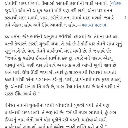
એમાંથી મદદ મેળવો. દિલાસો આપતી કલમોની યાદી બનાવો. (
બૉક્સ
જુઓ.) એમાંની અમુક કલમો મોઢે પણ કરી શકો. એના પર મનન
કરવાથી મદદ મળશે. ખાસ કરીને
રાતના સમયે મદદ મળશે, જ્યારે
તમે એકલા હોવ અને ઊંઘ આવતી ન હોય.—
યશાયા ૫૭:૧૫
.
૪૦ વર્ષના જેક ભાઈનો અનુભવ જોઈએ. હાલમાં જ, તેમના વહાલા
પત્ની કૅન્સરને કારણે ગુજરી ગયાં. તે કહે છે કે કોઈ વાર તેમને સાવ સૂનું
સૂનું લાગે છે. પણ, તેમને પ્રાર્થનાથી મદદ મળી છે. તે જણાવે છે:
“જ્યારે હું યહોવા ઈશ્વરને પ્રાર્થના કરું છું, ત્યારે મને જરાય એકલું
લાગતું નથી. ઘણી વાર તો રાત્રે અચાનક મારી આંખો ખુલી જાય છે
અને મારી ઊંઘ ઊડી જાય છે. ત્યારે હું શાસ્ત્રમાંથી દિલાસો આપતી
કલમો વાંચી એના પર મનન કરું છું. પછી, પ્રાર્થનામાં મારું હૃદય ઠાલવું
છું. એનાથી મને શાંતિ મળે છે, મારું દિલ શાંત થાય છે અને પછી મને
સરસ ઊંઘ આવે છે.”
વેનેસા નામની યુવતીનાં મમ્મી બીમારીમાં ગુજરી ગયાં. તેને પણ
પ્રાર્થનાથી મદદ મળી. તે જણાવે છે: “સૌથી કપરા સમયમાં, હું બસ
ઈશ્વરનું નામ લેતી અને પોક મૂકીને રડી પડતી. યહોવાએ મારી
પ્રાર્થનાઓ સાંભળી અને મને હંમેશાં જરૂરી શક્તિ પૂરી પાડી.”