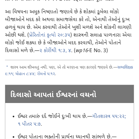
આ વિષયના અમુક નિષ્ણાતો જણાવે છે કે શોકમાં ડૂબેલા લોકો
બીજાઓને મદદ કરે અથવા સમાજસેવા કરે તો, એનાથી તેઓનું દુઃખ
હળવું થાય છે. એમ કરવાથી તેઓને ખુશી મળશે અને શોકની લાગણી
ઓછી થશે. (
પ્રેરિતોનાં કૃત્યો ૨૦:૩૫
) શાસ્ત્રની સલાહ પાળનારા એવા
લોકો જોઈ શક્યા છે કે બીજાઓને મદદ કરવાથી, તેઓને પોતાને
દિલાસો મળે છે.—
૨ કોરીંથી ૧:૩, ૪
. (
wp16
-E No. 3)
a
શાસ્ત્ર આમ શીખવતું નથી. પણ, એ તો મરણના ત્રણ કારણો જણાવે છે.—
સભાશિક્ષક
૯:૧૧;
યોહાન ૮:૪૪;
રોમનો ૫:૧૨
.
દિલાસો આપતાં ઈશ્વરનાં વચનો
ઈશ્વર તમારું દર્દ જોઈને દુઃખી થાય છે.—
ગીતશાસ્ત્ર ૫૫:૨૨;
૧ પીતર ૫:૭
.
ઈશ્વર પોતાના ભક્તોની પ્રાર્થના ધ્યાનથી સાંભળે છે.—