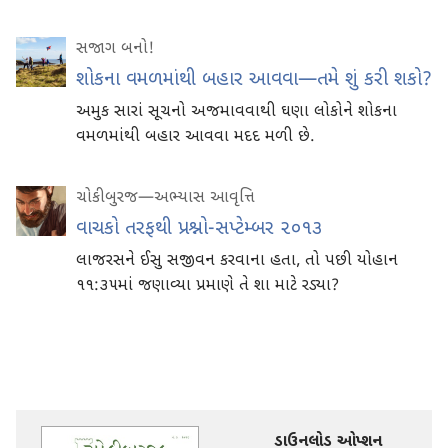
સજાગ બનો!
શોકના વમળમાંથી બહાર આવવા—તમે શું કરી શકો?
અમુક સારાં સૂચનો અજમાવવાથી ઘણા લોકોને શોકના
વમળમાંથી બહાર આવવા મદદ મળી છે.
ચોકીબુરજ—અભ્યાસ આવૃત્તિ
વાચકો તરફથી પ્રશ્નો-સપ્ટેમ્બર ૨૦૧૩
લાજરસને ઈસુ સજીવન કરવાના હતા, તો પછી યોહાન
૧૧:૩૫માં જણાવ્યા પ્રમાણે તે શા માટે રડ્યા?
ડાઉનલોડ ઓપ્શન