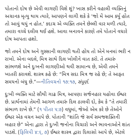
પોતાનો દોષ છે એવી લાગણી વિશે શું? ખાસ કરીને વહાલી વ્યક્તિનું
અચાનક મૃત્યુ થાય ત્યારે, આપણને લાગી શકે કે ‘જો મેં આમ કર્યું હોત
તો આવું થયું ન હોત.’ કદાચ એ વ્યક્તિ તમને છેલ્લી વાર મળી ત્યારે,
તમારા વચ્ચે દલીલ થઈ હશે. આવા બનાવને કારણે તમે પોતાને વધારે
દોષ આપતા હશો.
જો તમને દોષ અને ગુસ્સાની લાગણી થતી હોય તો એને મનમાં ભરી ન
રાખો. એના બદલે, મિત્ર સાથે દિલ ખોલીને વાત કરો. તે તમારું
સાંભળશે અને દુઃખની લાગણીઓ થવી સામાન્ય છે, એવી તમને
ખાતરી કરાવશે. શાસ્ત્ર કહે છે: “મિત્ર સદા મિત્ર જ રહે છે; તે આફત
સમયનો બંધુ છે.”—
નીતિવચનો ૧૭:૧૭
,
સંપૂર્ણ.
દુઃખી વ્યક્તિ માટે સૌથી ગાઢ મિત્ર, આપણા સર્જનહાર યહોવા ઈશ્વર
છે. પ્રાર્થનામાં તેમની આગળ તમારું દિલ ઠાલવી દો, કેમ કે “તે તમારી
સંભાળ રાખે છે.” (
૧ પીતર ૫:૭
) વધુમાં, જેઓ એમ કરે છે તેઓને
ઈશ્વર એક વચન આપે છે. પોતાની “શાંતિ જે સર્વ સમજશક્તિની
બહાર છે” એના દ્વારા તે દુઃખી જનોના વિચારો અને ભાવનાઓને શાંત
પાડશે. (
ફિલિપી ૪:૬, ૭
) ઈશ્વર શાસ્ત્ર દ્વારા દિલાસો આપે છે, એટલે