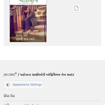
ડિજિટલ
સાહિત્ય
ડાઉનલોડ
કરવા
માટેના
વિકલ્પો
ચોકીબુરજ
પોતાનું
કોઈ
ગુજરી
જાય
®
JW.ORG
/ યહોવાના સાક્ષીઓની ઑફિશિયલ વેબ સાઇટ
ત્યારે
Appearance Settings
ક્વિક લિંક