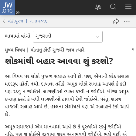
JW.ORG
લોગ
વેબ
JW.ORG
મેનુ
ઈન
સાઇટની
શોધો
બતા
(opens
ચોકીબુરજ | નં. ૩ ૨૦૧૬
ભાષા
new
બદલો
window)
ભાષામાં વાંચો
મુખ્ય વિષય | પોતાનું કોઈ ગુજરી જાય ત્યારે
શોકમાંથી બહાર આવવા શું કરશો?
આ વિષય પર લોકો પુષ્કળ સલાહ આપે છે. પણ, એમાંની દરેક સલાહ
મદદરૂપ હોતી નથી. દાખલા તરીકે, અમુક લોકો સલાહ આપશે કે કદી
પણ રડવું ન જોઈએ, લાગણીઓ વ્યક્ત કરવી ન જોઈએ. બીજા અમુક
દબાણ કરશે કે બધી લાગણીઓ ઠાલવી દેવી જોઈએ. પરંતુ, શાસ્ત્ર
વાજબી સલાહ આપે છે. હાલના સંશોધકો પણ એ સલાહને ટેકો આપે
છે.
અમુક સમાજમાં એમ માનવામાં આવે છે કે પુરુષોએ રડવું જોઈએ
નહિ. પણ શું કોઈએ રડવામાં શરમ અનુભવવી જોઈએ, ભલે પછી એ