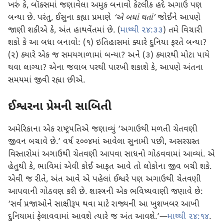
ખરું કે, બૉક્સમાં જણાવેલા અમુક બનાવો કેટલીક હદે અગાઉ પણ
બન્યા છે. પરંતુ, ઈસુના કહ્યા પ્રમાણે
‘એ બધાં થતાં’
જોઈને આપણે
જાણી શકીએ કે, અંત હાથવેંતમાં છે. (
માથ્થી ૨૪:૩૩
) તમે વિચારી
શકો કે આ બધા બનાવો: (૧) ઇતિહાસમાં ક્યારે દુનિયા ફરતે બન્યા?
(૨) ક્યારે એક જ સમયગાળામાં બન્યા? અને (૩) ક્યારથી મોટા પાયે
થવા લાગ્યા? એના જવાબ પરથી પારખી શકાશે કે, આપણે અંતના
સમયમાં જીવી રહ્યા છીએ.
ઈશ્વરના પ્રેમની સાબિતી
અમેરિકાના એક રાષ્ટ્રપતિએ જણાવ્યું ‘અગાઉથી મળતી ચેતવણી
જીવન બચાવે છે.’ વર્ષ ૨૦૦૪માં આવેલા સુનામી પછી, અસરગ્રસ્ત
વિસ્તારોમાં અગાઉથી ચેતવણી આપવા સાધનો ગોઠવવામાં આવ્યાં. એ
હેતુથી કે, ભાવિમાં એવી કોઈ આફત આવે તો લોકોના જીવ બચી શકે.
એવી જ રીતે, અંત આવે એ પહેલાં ઈશ્વરે પણ અગાઉથી ચેતવણી
આપવાની ગોઠવણ કરી છે. શાસ્ત્રની એક ભવિષ્યવાણી જણાવે છે:
‘સર્વ પ્રજાઓને સાક્ષીરૂપ થવા માટે રાજ્યની આ ખુશખબર આખી
દુનિયામાં ફેલાવવામાં આવશે ત્યારે જ અંત આવશે.’—
માથ્થી ૨૪:૧૪
.