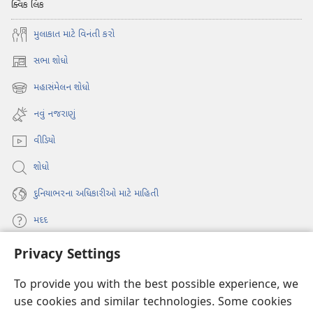
ક્વિક લિંક
મુલાકાત માટે વિનંતી કરો
સભા શોધો
(opens
new
મહાસંમેલન શોધો
(opens
window)
new
નવું નજરાણું
window)
વીડિયો
શોધો
દુનિયાભરના અધિકારીઓ માટે માહિતી
મદદ
Privacy Settings
દાન
(opens
new
To provide you with the best possible experience, we
window)
વોચટાવર ઓનલાઇન લાઇબ્રેરી
use cookies and similar technologies. Some cookies
(opens