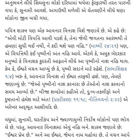
અનુભવને લીધે સિમલુના લોકો દરિયામાં થયેલા ફેરફારથી તરત પારખી
ગયા કે, સુનામી આવશે. અગાઉથી મળેલી એ ચેતવણીને લીધે ઘણા
લોકોના જીવ બચી ગયા.
પવિત્ર શાસ્ત્ર પણ એક આવનાર વિનાશ વિશે જણાવે છે. એ કહે છે:
“એવી મોટી વિપત્તિ આવી પડશે કે, તેના જેવી જગતના આરંભથી તે
હમણાં સુધી થઈ નથી, ને કદી થશે પણ નહિ.” (
માથ્થી ૨૪:૨૧
) પણ,
એ વિપત્તિથી કંઈ પૃથ્વીનો અંત નહિ આવે. એટલે કે, અમુક બેદરકાર
મનુષ્યો કે વિનાશક કુદરતી આફતને લીધે આ પૃથ્વીનો નાશ નહિ થાય.
કેમ કે, ઈશ્વરે વચન આપ્યું છે કે, પૃથ્વી સદાને માટે રહેશે. (
સભાશિક્ષક
૧:૪
) ખરું કે, આવનાર વિનાશ તો ઈશ્વર તરફથી હશે. પણ, તેમણે
જણાવ્યું છે: “જેઓ પૃથ્વીનો નાશ કરનારા છે તેઓનો નાશ કરવાનો
સમય આવ્યો છે.” બીજા શબ્દોમાં કહીએ તો, દુઃખ-તકલીફો અને
દુષ્ટતાનો હંમેશ માટે અંત! (
પ્રકટીકરણ ૧૧:૧૮;
નીતિવચનો ૨:૨૨
) એ
ખરેખર અદ્‍ભૂત આશીર્વાદ છે.
વધુમાં, સુનામી, ધરતીકંપ અને જ્વાળામુખી નિર્દોષ લોકોનો પણ ભોગ
લે છે. પરંતુ, આવનાર વિનાશમાં એવું નહિ બને. શાસ્ત્ર જણાવે છે:
“ઈશ્વર પ્રેમ છે.” અને આ ઈશ્વર, જેમનું નામ યહોવા છે, તે વચન આપે