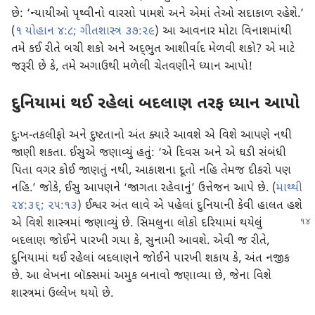
છે: ‘ન્યાયીઓ પૃથ્વીનો વારસો પામશે અને એમાં તેઓ સદાકાળ રહેશે.’
(
૧ યોહાન ૪:૮;
ગીતશાસ્ત્ર ૩૭:૨૯
) આ આવનાર મોટા વિનાશમાંથી
તમે કઈ રીતે બચી શકો અને અદ્‍ભુત આશીર્વાદ મેળવી શકો? એ માટે
જરૂરી છે કે, તમે અગાઉથી મળેલી ચેતવણીને ધ્યાન આપો!
દુનિયામાં થઈ રહેલાં બદલાણ તરફ ધ્યાન આપો
દુઃખ-તકલીફો અને દુષ્ટતાનો અંત ક્યારે આવશે એ વિશે આપણે નથી
જાણી શકતા. ઈસુએ જણાવ્યું હતું: ‘એ દિવસ અને એ ઘડી સંબંધી
પિતા વગર કોઈ જાણતું નથી, આકાશના દૂતો નહિ તેમજ દીકરો પણ
નહિ.’ જોકે, ઈસુ આપણને ‘જાગતા રહેવાનું’ ઉત્તેજન આપે છે. (
માથ્થી
૨૪:૩૬;
૨૫:૧૩
) ઈશ્વર અંત લાવે એ પહેલાં દુનિયાની કેવી હાલત હશે
એ વિશે શાસ્ત્રમાં જણાવ્યું છે. સિમલુના લોકો
દરિયામાં થયેલું
બદલાણ જોઈને પારખી ગયા કે, સુનામી આવશે. એવી જ રીતે,
દુનિયામાં થઈ રહેલાં બદલાણને જોઈને પારખી શકાય કે, અંત નજીક
છે. આ લેખના બૉક્સમાં અમુક બનાવો જણાવ્યા છે, જેના વિશે
શાસ્ત્રમાં ઉલ્લેખ થયો છે.