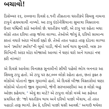
બચાવો!
ડિસેમ્બર ૨૬, ૨૦૦૪ના દિવસે ૯.૧ની તીવ્રતાના ધરતીકંપે સિમલુ નામના
ટાપુને હચમચાવી નાખ્યો. આ ટાપુ ઇંડોનેશિયાના સુમાત્રા વિસ્તારના
ઉત્તર પશ્ચિમી કાંઠે આવેલો છે. ધરતીકંપ પછી, એ ટાપુ પર રહેતા બધા
લોકો તરત દરિયા તરફ જોવા લાગ્યા. તેઓએ જોયું કે, દરિયો સામાન્ય
કરતાં વધારે અંદર ખેંચાઈ રહ્યો છે. તેઓ તરત પહાડ તરફ દોડવા લાગ્યા
અને
‘સ્મોંગ! સ્મોંગ!
’ની બૂમો પાડી, જેનો અર્થ થાય સુનામી. બસ ૩૦
મિનિટની અંદર મોટા મોજાઓ આવ્યાં ને ઘણાં ઘરો અને ગામડાં નષ્ટ
કરી નાંખ્યાં!
એ દિવસે આવેલા વિનાશક સુનામીનો સૌથી પહેલો ભોગ બનનાર આ
સિમલુ ટાપુ હતો. એ ટાપુ પર ૭૮,૦૦૦ લોકો રહેતા હતા, છતાં ફક્ત ૭
લોકોએ પોતાનો જીવ ગુમાવ્યો હતો. એ દિવસે બીજા વિસ્તારોમાં ઘણા
લોકોએ પોતાનો જીવ ગુમાવ્યો, જેની સરખામણીમાં આ ૭ લોકો બહુ
a
ઓછા કહેવાય.
એવું શા માટે? એ ટાપુના લોકો વચ્ચે આ કહેવત
પ્રચલિત છે: ‘જો ધરતીકંપ થાય અને દરિયો પાછો ખેંચાય, તો તરત
પહાડો તરફ ભાગો. કેમ કે, દરિયો પાછો ધસી આવશે.’ અગાઉ થયેલા