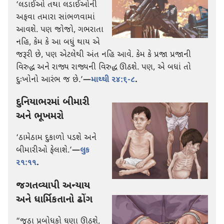
‘લડાઈઓ તથા લડાઈઓની
અફવા તમારા સાંભળવામાં
આવશે. પણ જોજો, ગભરાતા
નહિ, કેમ કે આ બધું થાય એ
જરૂરી છે, પણ એટલેથી અંત નહિ આવે. કેમ કે પ્રજા પ્રજાની
વિરુદ્ધ અને રાજ્ય રાજ્યની વિરુદ્ધ ઊઠશે. પણ, એ બધાં તો
દુઃખોનો આરંભ જ છે.’
—
માથ્થી ૨૪:૬-૮
.
દુનિયાભરમાં બીમારી
અને ભૂખમરો
‘ઠામેઠામ દુકાળો પડશે અને
બીમારીઓ ફેલાશે.’
—
લુક
૨૧:૧૧
.
જગતવ્યાપી અન્યાય
અને ધાર્મિકતાનો ઢોંગ
“જૂઠા પ્રબોધકો ઘણા ઊઠશે,