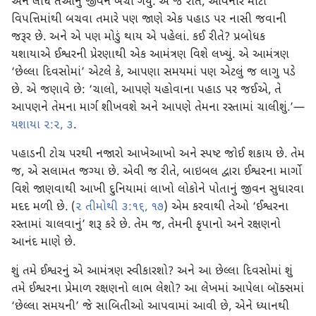
એને લીધે તેઓનું જીવન બચી ગયું. એ જ રીતે, આવનાર મોટી
વિપત્તિમાંથી બચવા તમારે પણ જાણે એક પહાડ પર નાસી જવાની
જરૂર છે. અને એ પણ મોડું થાય એ પહેલાં. કઈ રીતે? પ્રબોધક
યશાયાએ ઈશ્વરની પ્રેરણાથી એક આમંત્રણ વિશે લખ્યું. એ આમંત્રણ
‘છેલ્લા દિવસોમાં’ એટલે કે, આપણા સમયમાં પણ એટલું જ લાગુ પડે
છે. એ જણાવે છે: ‘ચાલો, આપણે યહોવાના પહાડ પર જઈએ, તે
આપણને તેમના માર્ગ શીખવશે અને આપણે તેમના રસ્તામાં ચાલીશું.’—
યશાયા ૨:૨, ૩
.
પહાડની ટોચ પરથી નજારો આખેઆખો અને સ્પષ્ટ જોઈ શકાય છે. તેમ
જ, એ સલામત જગ્યા છે. એવી જ રીતે, બાઇબલ દ્વારા ઈશ્વરના માર્ગો
વિશે જાણવાથી આખી દુનિયામાં લાખો લોકોને પોતાનું જીવન સુધારવા
મદદ મળી છે. (
૨ તીમોથી ૩:૧૬, ૧૭
) એમ કરવાથી તેઓ ‘ઈશ્વરના
રસ્તામાં ચાલવાનું’ શરૂ કરે છે. તેમ જ, તેમની કૃપાનો અને રક્ષણનો
આનંદ માણે છે.
શું તમે ઈશ્વરનું એ આમંત્રણ સ્વીકારશો? અને આ છેલ્લા દિવસોમાં શું
તમે ઈશ્વરના પ્રેમાળ રક્ષણનો લાભ લેશો? આ લેખમાં આપેલા બૉક્સમાં
‘છેલ્લા સમયની’ જે સાબિતીઓ આપવામાં આવી છે, એને ધ્યાનથી