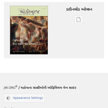
ડાઉનલોડ ઓપ્શન
ડિજિટલ
સાહિત્ય
ડાઉનલોડ
કરવા
માટેના
વિકલ્પો
ચોકીબુરજ
ઈસુ
શા
માટે
પીડા
®
JW.ORG
/ યહોવાના સાક્ષીઓની ઑફિશિયલ વેબ સાઇટ
સહીને
મોતને
Appearance Settings
ભેટ્યા?