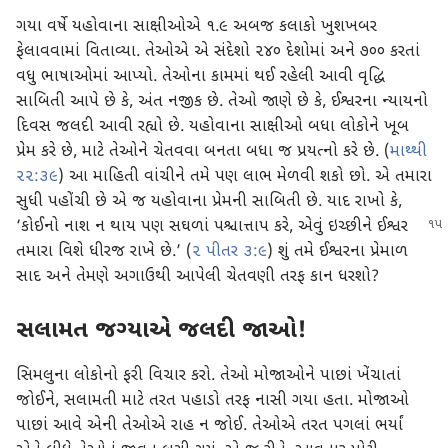
ગયા વર્ષે યહોવાના સાક્ષીઓએ ૧.૯ અબજ કલાકો ખુશખબર
ફેલાવવામાં વિતાવ્યા. તેઓએ એ સંદેશો ૨૪૦ દેશોમાં અને ૭૦૦ કરતાં
વધુ ભાષાઓમાં આપ્યો. તેઓના કામમાં થઈ રહેલી આવી વૃદ્ધિ
સાબિતી આપે છે કે, અંત નજીક છે. તેઓ જાણે છે કે, ઈશ્વરના ન્યાયનો
દિવસ જલદી આવી રહ્યો છે. યહોવાના સાક્ષીઓ બધા લોકોને ખૂબ
પ્રેમ કરે છે, માટે તેઓને ચેતવવા બનતા બધા જ પ્રયત્નો કરે છે. (
માથ્થી
૨૨:૩૯
) આ માહિતી વાંચીને તમે પણ લાભ મેળવી શકો છો. એ તમારા
સુધી પહોંચી છે એ જ યહોવાના પ્રેમની સાબિતી છે. યાદ રાખો કે,
‘કોઈનો નાશ ન થાય પણ સઘળાં પશ્ચાત્તાપ કરે, એવું ઇચ્છીને ઈશ્વર
તમારા વિશે ધીરજ રાખે છે.’ (
૨ પીતર ૩:૯
) શું તમે ઈશ્વરના પ્રેમાળ
સાદ અને તેમણે અગાઉથી આપેલી ચેતવણી તરફ કાન ધરશો?
સલામત જગ્યાએ જલદી જાઓ!
સિમલુના લોકોનો ફરી વિચાર કરો. તેઓ મોજાઓને પાછાં ખેંચાતાં
જોઈને, સલામતી માટે તરત પહાડો તરફ નાસી ગયા હતા. મોજાઓ
પાછાં આવે એની તેઓએ રાહ ન જોઈ. તેઓએ તરત પગલાં ભર્યાં