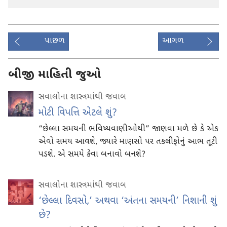
પાછળ
આગળ
બીજી માહિતી જુઓ
સવાલોના શાસ્ત્રમાંથી જવાબ
મોટી વિપત્તિ એટલે શું?
“છેલ્લા સમયની ભવિષ્યવાણીઓથી” જાણવા મળે છે કે એક
એવો સમય આવશે, જ્યારે માણસો પર તકલીફોનું આભ તૂટી
પડશે. એ સમયે કેવા બનાવો બનશે?
સવાલોના શાસ્ત્રમાંથી જવાબ
‘છેલ્લા દિવસો,’ અથવા ‘અંતના સમયની’ નિશાની શું
છે?