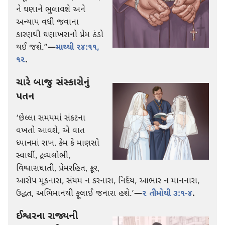
ને ઘણાને ભુલાવશે અને
અન્યાય વધી જવાના
કારણથી ઘણાખરાનો પ્રેમ ઠંડો
થઈ જશે.”
—
માથ્થી ૨૪:૧૧,
૧૨
.
ચારે બાજુ સંસ્કારોનું
પતન
‘છેલ્લા સમયમાં સંકટના
વખતો આવશે, એ વાત
ધ્યાનમાં રાખ. કેમ કે માણસો
સ્વાર્થી, દ્રવ્યલોભી,
વિશ્વાસઘાતી, પ્રેમરહિત, ક્રૂર,
આરોપ મૂકનારા, સંયમ ન કરનારા, નિર્દય, આભાર ન માનનારા,
ઉદ્ધત, અભિમાનથી ફૂલાઈ જનારા હશે.’
—
૨ તીમોથી ૩:૧-૪
.
ઈશ્વરના રાજ્યની