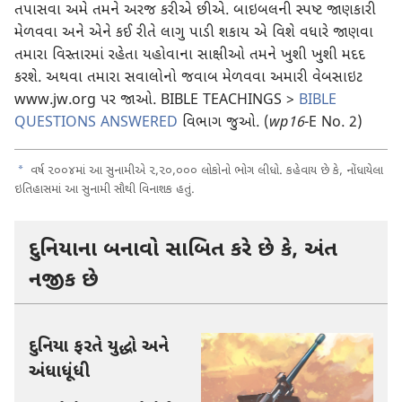
તપાસવા અમે તમને અરજ કરીએ છીએ. બાઇબલની સ્પષ્ટ જાણકારી
મેળવવા અને એને કઈ રીતે લાગુ પાડી શકાય એ વિશે વધારે જાણવા
તમારા વિસ્તારમાં રહેતા યહોવાના સાક્ષીઓ તમને ખુશી ખુશી મદદ
કરશે. અથવા તમારા સવાલોનો જવાબ મેળવવા અમારી વેબસાઇટ
www.jw.org પર જાઓ. BIBLE TEACHINGS >
BIBLE
QUESTIONS ANSWERED
વિભાગ જુઓ. (
wp16
-E No. 2)
a
વર્ષ ૨૦૦૪માં આ સુનામીએ ૨,૨૦,૦૦૦ લોકોનો ભોગ લીધો. કહેવાય છે કે, નોંધાયેલા
ઇતિહાસમાં આ સુનામી સૌથી વિનાશક હતું.
દુનિયાના બનાવો સાબિત કરે છે કે, અંત
નજીક છે
દુનિયા ફરતે યુદ્ધો અને
અંધાધૂંધી