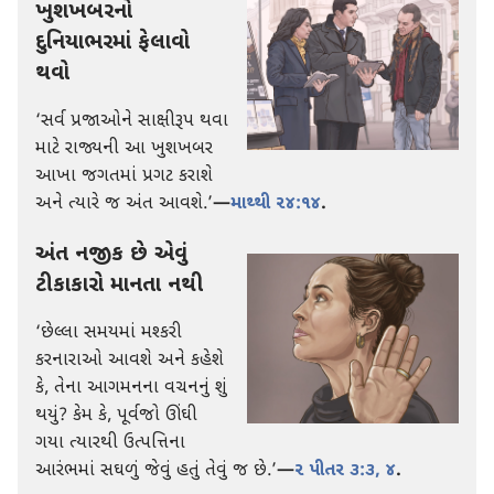
ખુશખબરનો
દુનિયાભરમાં ફેલાવો
થવો
‘સર્વ પ્રજાઓને સાક્ષીરૂપ થવા
માટે રાજ્યની આ ખુશખબર
આખા જગતમાં પ્રગટ કરાશે
અને ત્યારે જ અંત આવશે.’
—
માથ્થી ૨૪:૧૪
.
અંત નજીક છે એવું
ટીકાકારો માનતા નથી
‘છેલ્લા સમયમાં મશ્કરી
કરનારાઓ આવશે અને કહેશે
કે, તેના આગમનના વચનનું શું
થયું? કેમ કે, પૂર્વજો ઊંઘી
ગયા ત્યારથી ઉત્પત્તિના
આરંભમાં સઘળું જેવું હતું તેવું જ છે.’
—
૨ પીતર ૩:૩, ૪
.