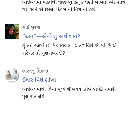
બાઇબલમાં પહેલેથી જણાવ્યું હતું કે ઘણી બાબતો એક સાથે
થશે અને એ છેલ્લા દિવસોની નિશાની હશે.
ચોકીબુરજ
“અંત”—એનો શું અર્થ થાય?
શું તમે જાણો છો કે બાઇબલ “અંત” વિશે જે કહે છે એ
ખરેખર તો ખુશખબર છે?
શાસ્ત્રનું શિક્ષણ
ઈશ્વર વિશે શીખો
બાઇબલમાંથી વિના મૂલ્યે શીખવવા કોઈ વ્યક્તિ તમારી
મુલાકાત લેશે.