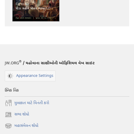
કરવા
માટેના
વિકલ્પો
ચોકીબુરજ
ઈસુ
શા
માટે
પીડા
®
JW.ORG
/ યહોવાના સાક્ષીઓની ઑફિશિયલ વેબ સાઇટ
સહીને
મોતને
Appearance Settings
ભેટ્યા?
ક્વિક લિંક
મુલાકાત માટે વિનંતી કરો
સભા શોધો
(opens
new
મહાસંમેલન શોધો
(opens
window)