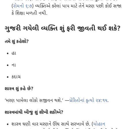
(
રોમનો ૬:૭
) વ્યક્તિએ કરેલાં પાપ માટે તેને મરણ પછી કોઈ સજા
કે શિક્ષા મળતી નથી.
ગુજરી ગયેલી વ્યક્તિ શું ફરી જીવતી થઈ શકે?
તમે શું કહેશો?
હા
ના
કદાચ
શાસ્ત્ર શું કહે છે?
‘મરણ પામેલા લોકો સજીવન થશે.’ —
પ્રેરિતોનાં કૃત્યો ૨૪:૧૫
.
શાસ્ત્રમાંથી બીજું શું શીખી શકીએ?
શાસ્ત્ર ઘણી વાર મરણને ઊંઘ સાથે સરખાવે છે. (
યોહાન