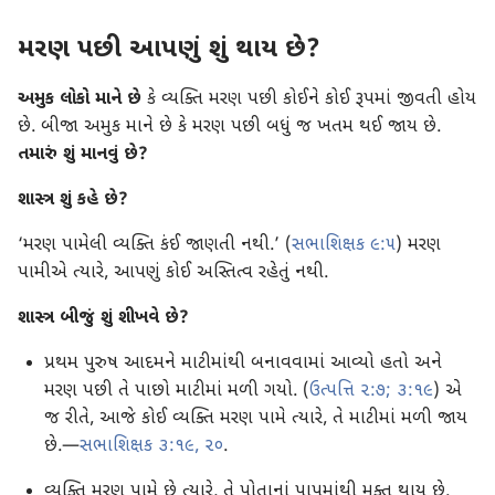
મરણ પછી આપણું શું થાય છે?
અમુક લોકો માને છે
કે વ્યક્તિ મરણ પછી કોઈને કોઈ રૂપમાં જીવતી હોય
છે. બીજા અમુક માને છે કે મરણ પછી બધું જ ખતમ થઈ જાય છે.
તમારું શું માનવું છે?
શાસ્ત્ર શું કહે છે?
‘મરણ પામેલી વ્યક્તિ કંઈ જાણતી નથી.’ (
સભાશિક્ષક ૯:૫
) મરણ
પામીએ ત્યારે, આપણું કોઈ અસ્તિત્વ રહેતું નથી.
શાસ્ત્ર બીજું શું શીખવે છે?
પ્રથમ પુરુષ આદમને માટીમાંથી બનાવવામાં આવ્યો હતો અને
મરણ પછી તે પાછો માટીમાં મળી ગયો. (
ઉત્પત્તિ ૨:૭;
૩:૧૯
) એ
જ રીતે, આજે કોઈ વ્યક્તિ મરણ પામે ત્યારે, તે માટીમાં મળી જાય
છે.—
સભાશિક્ષક ૩:૧૯, ૨૦
.
વ્યક્તિ મરણ પામે છે ત્યારે, તે પોતાનાં પાપમાંથી મુક્ત થાય છે.