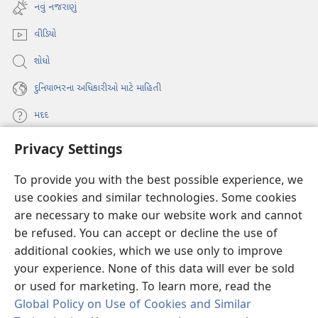
new
નવું નજરાણું
window)
વીડિયો
શોધો
દુનિયાભરના અધિકારીઓ માટે માહિતી
મદદ
Privacy Settings
દાન
(opens
new
To provide you with the best possible experience, we
window)
વોચટાવર ઓનલાઇન લાઇબ્રેરી
use cookies and similar technologies. Some cookies
(opens
are necessary to make our website work and cannot
new
®
JW Hub
window)
be refused. You can accept or decline the use of
(opens
new
additional cookies, which we use only to improve
JW લાઇબ્રેરી
window)
your experience. None of this data will ever be sold
or used for marketing. To learn more, read the
Global Policy on Use of Cookies and Similar