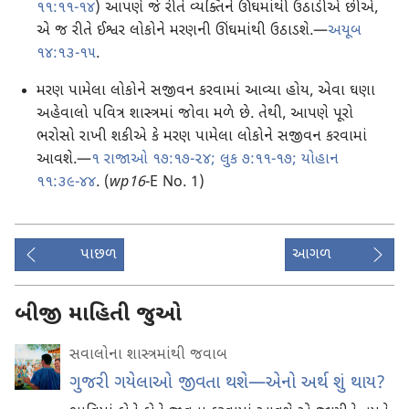
૧૧:૧૧-૧૪
) આપણે જે રીતે વ્યક્તિને ઊંઘમાંથી ઉઠાડીએ છીએ,
એ જ રીતે ઈશ્વર લોકોને મરણની ઊંઘમાંથી ઉઠાડશે.—
અયૂબ
૧૪:૧૩-૧૫
.
મરણ પામેલા લોકોને સજીવન કરવામાં આવ્યા હોય, એવા ઘણા
અહેવાલો પવિત્ર શાસ્ત્રમાં જોવા મળે છે. તેથી, આપણે પૂરો
ભરોસો રાખી શકીએ કે મરણ પામેલા લોકોને સજીવન કરવામાં
આવશે.—
૧ રાજાઓ ૧૭:૧૭-૨૪;
લુક ૭:૧૧-૧૭;
યોહાન
૧૧:૩૯-૪૪
. (
wp16
-E No. 1)
પાછળ
આગળ
બીજી માહિતી જુઓ
સવાલોના શાસ્ત્રમાંથી જવાબ
ગુજરી ગયેલાઓ જીવતા થશે—એનો અર્થ શું થાય?