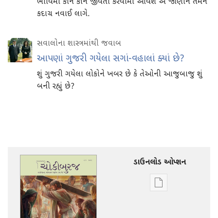
ભાવિમાં કોને કોને જીવતા કરવામાં આવશે એ જાણીને તમને
કદાચ નવાઈ લાગે.
સવાલોના શાસ્ત્રમાંથી જવાબ
આપણાં ગુજરી ગયેલા સગાં-વહાલાં ક્યાં છે?
શું ગુજરી ગયેલા લોકોને ખબર છે કે તેઓની આજુબાજુ શું
બની રહ્યું છે?
ડાઉનલોડ ઓપ્શન
ડિજિટલ
સાહિત્ય
ડાઉનલોડ