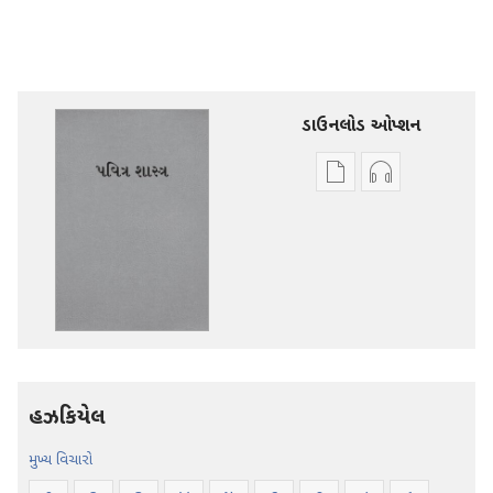
ડાઉનલોડ ઓપ્શન
ડિજિટલ
ઑડિયો
સાહિત્ય
રેકોર્ડિંગ
ડાઉનલોડ
ડાઉનલોડ
કરવા
કરવા
માટેના
માટેના
વિકલ્પો
વિકલ્પો
પવિત્ર
પવિત્ર
શાસ્ત્ર
શાસ્ત્ર
—
—
હઝકિયેલ
નવી
નવી
દુનિયા
દુનિયા
મુખ્ય વિચારો
ભાષાંતર
ભાષાંતર