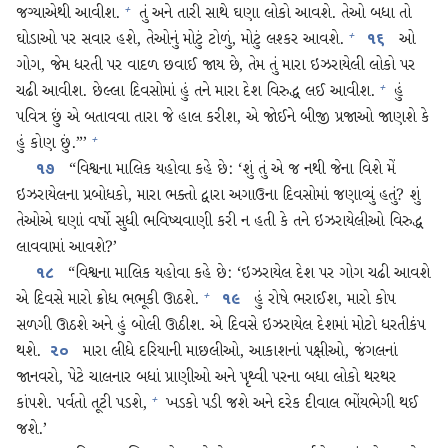
જગ્યાએથી આવીશ.
તું અને તારી સાથે ઘણા લોકો આવશે. તેઓ બધા તો
+
ઘોડાઓ પર સવાર હશે, તેઓનું મોટું ટોળું, મોટું લશ્કર આવશે.
ઓ
+
૧૬
ગોગ, જેમ ધરતી પર વાદળ છવાઈ જાય છે, તેમ તું મારા ઇઝરાયેલી લોકો પર
ચઢી આવીશ. છેલ્લા દિવસોમાં હું તને મારા દેશ વિરુદ્ધ લઈ આવીશ.
હું
+
પવિત્ર છું એ બતાવવા તારા જે હાલ કરીશ, એ જોઈને બીજી પ્રજાઓ જાણશે કે
હું કોણ છું.”’
+
“વિશ્વના માલિક યહોવા કહે છે: ‘શું તું એ જ નથી જેના વિશે મેં
૧૭
ઇઝરાયેલના પ્રબોધકો, મારા ભક્તો દ્વારા અગાઉના દિવસોમાં જણાવ્યું હતું? શું
તેઓએ ઘણાં વર્ષો સુધી ભવિષ્યવાણી કરી ન હતી કે તને ઇઝરાયેલીઓ વિરુદ્ધ
લાવવામાં આવશે?’
“વિશ્વના માલિક યહોવા કહે છે: ‘ઇઝરાયેલ દેશ પર ગોગ ચઢી આવશે
૧૮
એ દિવસે મારો ક્રોધ ભભૂકી ઊઠશે.
હું રોષે ભરાઈશ, મારો કોપ
+
૧૯
સળગી ઊઠશે અને હું બોલી ઊઠીશ. એ દિવસે ઇઝરાયેલ દેશમાં મોટો ધરતીકંપ
થશે.
મારા લીધે દરિયાની માછલીઓ, આકાશનાં પક્ષીઓ, જંગલનાં
૨૦
જાનવરો, પેટે ચાલનાર બધાં પ્રાણીઓ અને પૃથ્વી પરના બધા લોકો થરથર
કાંપશે. પર્વતો તૂટી પડશે,
ખડકો પડી જશે અને દરેક દીવાલ ભોંયભેગી થઈ
+
જશે.’