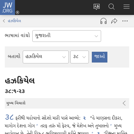
JW.ORG
લોગ
વેબ
JW.ORG
મેનુ
ઈન
સાઇટની
શોધો
બતા
(opens
હઝકિયેલ
ભાષા
new
બદલો
window)
ભાષામાં વાંચો
અધ્યાય
બતાવો
બાઇબલ
પુસ્તક
પ્રમાણે
હઝકિયેલ
૩૮:૧-૨૩
મુખ્ય વિચારો
૩૮
ફરીથી યહોવાનો સંદેશો મારી પાસે આવ્યો:
“હે માણસના દીકરા,
૨
માગોગ દેશના ગોગ
તરફ તારું મોં ફેરવ, જે મેશેખ અને તુબાલનો
મુખ્ય
+
+
આગેવાન છે. તેની વિરુદ્ધ ભવિષ્યવાણી કરીને જણાવ,
‘વિશ્વના માલિક
+