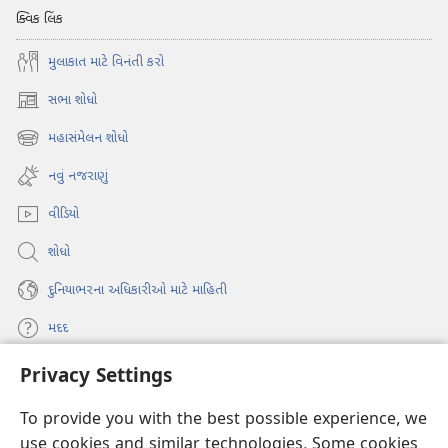
ક્વિક લિંક
મુલાકાત માટે વિનંતી કરો
સભા શોધો
(opens
new
મહાસંમેલન શોધો
(opens
window)
new
નવું નજરાણું
window)
વીડિયો
શોધો
દુનિયાભરના અધિકારીઓ માટે માહિતી
મદદ
Privacy Settings
દાન
(opens
new
To provide you with the best possible experience, we
window)
વોચટાવર ઓનલાઇન લાઇબ્રેરી
use cookies and similar technologies. Some cookies