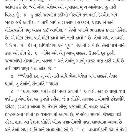
૩
યહોવા કહે છે: “ઓ ગોગ! મેશેખ અને તુબાલના મુખ્ય આગેવાન, હું તારી
વિરુદ્ધ છું.
હું તારાં જડબાંમાં કડીઓ ભેરવીને તને પાછો ફેરવીશ અને
૪
બહાર લઈ આવીશ.
તારી સાથે તારા આખા લશ્કરને, ઘોડાઓને અને
+
ઘોડેસવારોને પણ બહાર લઈ આવીશ.
તેઓ બધાએ ભપકાદાર કપડાં પહેરેલાં
+
છે. એ મોટા ટોળા પાસે મોટી ઢાલો અને નાની ઢાલો
છે. તેઓ બધા તલવારો
*
વીંઝે છે.
ઈરાન, ઇથિયોપિયા અને પૂટ
તેઓની સાથે છે. તેઓ પાસે નાની
+
૫
ઢાલ અને ટોપ છે.
ગોમેર અને એનું આખું લશ્કર, ઉત્તરની દૂર દૂરની
૬
જગ્યાઓથી તોગાર્માહના વંશજો
અને તેઓનું આખું લશ્કર પણ તારી સાથે છે.
+
તારી સાથે ઘણા બધા લોકો છે.
+
“‘“તૈયારી કર, તું અને તારી સાથે ભેગાં થયેલાં બધાં લશ્કરો તૈયાર
૭
થાઓ. તું તેઓનો સેનાપતિ
થઈશ.
*
“‘“ઘણા સમય પછી તારી ખબર લેવામાં
આવશે. આખરે ઘણાં વર્ષો
*
૮
પછી, તું એવા દેશ પર હુમલો કરીશ, જેના લોકોને તલવારના મોંમાંથી છોડાવીને
ઠરીઠામ કરવામાં આવ્યા છે. તેઓને બીજી પ્રજાઓમાંથી બહાર કાઢીને
ઇઝરાયેલના પર્વતો પર વસાવવામાં આવ્યા છે, જે લાંબા સમયથી ઉજ્જડ પડી
રહેલા હતા. આ દેશના લોકોને બીજી પ્રજાઓમાંથી પાછા લાવવામાં આવ્યા છે
અને તેઓ બધા શાંતિ અને સલામતીમાં રહે છે.
વાવાઝોડાની જેમ તું તેઓ
+
૯