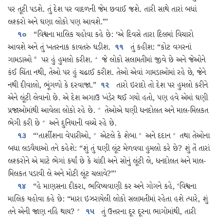
પર તૂટી પડશે. તું દેશ પર વાદળની જેમ છવાઈ જશે. તારી સાથે તારાં બધાં
લશ્કરો અને ઘણા લોકો પણ આવશે.”’
“વિશ્વના માલિક યહોવા કહે છે: ‘એ દિવસે તારા દિલમાં વિચારો
૧૦
આવશે અને તું ખતરનાક કાવતરું ઘડીશ.
તું કહીશ: “કોટ વગરનાં
૧૧
ગામડાઓ
પર હું હુમલો કરીશ.
જે લોકો સલામતીમાં જીવે છે અને જેઓને
+
*
કંઈ ચિંતા નથી, તેઓ પર હું ચઢાઈ કરીશ. તેઓ એવાં ગામડાઓમાં રહે છે, જેને
નથી દીવાલો, ભૂંગળો કે દરવાજા.”
તારો ઇરાદો તો દેશ પર હુમલો કરીને
૧૨
એને લૂંટી લેવાનો છે. એ દેશ અગાઉ ખંડેર થઈ ગયો હતો, પણ હવે એમાં ઘણી
પ્રજાઓમાંથી આવેલા લોકો રહે છે.
તેઓએ ઘણી ધનદોલત અને માલ-મિલકત
+
ભેગી કરી છે
અને દુનિયાની વચ્ચે રહે છે.
+
“‘તાર્શીશના વેપારીઓ,
એટલે કે શેબા
અને દદાન
તથા તેઓના
+
+
+
૧૩
બધા લડવૈયાઓ તને કહેશે: “શું તું ઘણી લૂંટ મેળવવા હુમલો કરે છે? શું તેં તારાં
લશ્કરોને એ માટે ભેગાં કર્યાં છે કે ચાંદી અને સોનું લૂંટી લે, ધનદોલત અને માલ-
મિલકત પડાવી લે અને મોટી લૂંટ ચલાવે?”’
“હે માણસના દીકરા, ભવિષ્યવાણી કર અને ગોગને કહે, ‘વિશ્વના
૧૪
માલિક યહોવા કહે છે: “મારા ઇઝરાયેલી લોકો સલામતીમાં રહેતા હશે ત્યારે, શું
તને એની જાણ નહિ થાય?
તું ઉત્તરના દૂર દૂરના ભાગોમાંથી, તારી
+
૧૫