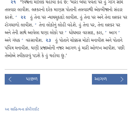
“વિશ્વના માલિક યહોવા કહે છે: ‘મારા બધા પર્વતો પર હું ગોગ સામે
૨૧
તલવાર લાવીશ. લશ્કરનો દરેક માણસ પોતાની તલવારથી એકબીજાનો સંહાર
કરશે.
હું તેના પર ન્યાયચુકાદો લાવીશ. હું તેના પર અને તેના લશ્કર પર
+
૨૨
રોગચાળો લાવીશ.
તેના લોકોનું લોહી વહેશે. હું તેના પર, તેના લશ્કર પર
+
અને તેની સાથે આવેલા ઘણા લોકો પર
ધોધમાર વરસાદ, કરા,
આગ
+
+
+
અને ગંધક
વરસાવીશ.
હું પોતાને ચોક્કસ મોટો મનાવીશ અને પોતાને
+
૨૩
પવિત્ર મનાવીશ. ઘણી પ્રજાઓની નજર આગળ હું મારી ઓળખ આપીશ. પછી
તેઓએ સ્વીકારવું પડશે કે હું યહોવા છું.’
પાછળ
આગળ
આ સાહિત્યના કોપીરાઈટ