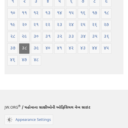
૧
૨
૩
૪
૫
૬
૭
૮
૯
૧૦
૧૧
૧૨
૧૩
૧૪
૧૫
૧૬
૧૭
૧૮
૧૯
૨૦
૨૧
૨૨
૨૩
૨૪
૨૫
૨૬
૨૭
૨૮
૨૯
૩૦
૩૧
૩૨
૩૩
૩૪
૩૫
૩૬
૩૭
૩૮
૩૯
૪૦
૪૧
૪૨
૪૩
૪૪
૪૫
૪૬
૪૭
૪૮
®
JW.ORG
/ યહોવાના સાક્ષીઓની ઑફિશિયલ વેબ સાઇટ
Appearance Settings