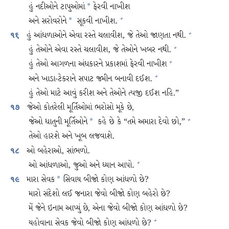
હું નદીઓને ટાપુઓમાં
ફેરવી નાખીશ
*
અને સરોવરોને
સૂકવી નાખીશ.
+
*
હું આંધળાઓને એવા રસ્તે ચલાવીશ, જે તેઓ જાણતા નથી.
+
૧૬
હું તેઓને એવા રસ્તે ચલાવીશ, જે તેઓને ખબર નથી.
+
હું તેઓ આગળના અંધકારને પ્રકાશમાં ફેરવી નાખીશ
+
અને ખાડા-ટેકરાને સપાટ જમીન બનાવી દઈશ.
+
હું તેઓ માટે આવું કરીશ અને તેઓને ત્યજી દઈશ નહિ.”
જેઓ કોતરેલી મૂર્તિઓમાં ભરોસો મૂકે છે,
૧૭
જેઓ ધાતુની મૂર્તિઓને
કહે છે કે “તમે અમારા દેવો છો,”
+
*
તેઓ હારશે અને ખૂબ લજવાશે.
ઓ બહેરાઓ, સાંભળો.
૧૮
ઓ આંધળાઓ, જુઓ અને ધ્યાન આપો.
+
મારા સેવક
સિવાય બીજો કોણ આંધળો છે?
*
૧૯
મારો સંદેશો લઈ જનારા જેવો બીજો કોણ બહેરો છે?
મેં જેને ઇનામ આપ્યું છે, એના જેવો બીજો કોણ આંધળો છે?
યહોવાના સેવક જેવો બીજો કોણ આંધળો છે?
+