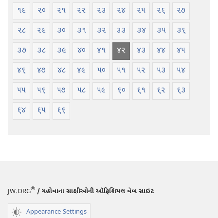
૧૯
૨૦
૨૧
૨૨
૨૩
૨૪
૨૫
૨૬
૨૭
૨૮
૨૯
૩૦
૩૧
૩૨
૩૩
૩૪
૩૫
૩૬
૩૭
૩૮
૩૯
૪૦
૪૧
૪૨
૪૩
૪૪
૪૫
૪૬
૪૭
૪૮
૪૯
૫૦
૫૧
૫૨
૫૩
૫૪
૫૫
૫૬
૫૭
૫૮
૫૯
૬૦
૬૧
૬૨
૬૩
૬૪
૬૫
૬૬
®
JW.ORG
/ યહોવાના સાક્ષીઓની ઑફિશિયલ વેબ સાઇટ
Appearance Settings