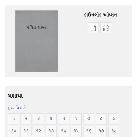
ડાઉનલોડ ઓપ્શન
ડિજિટલ
ઑડિયો
સાહિત્ય
રેકોર્ડિંગ
ડાઉનલોડ
ડાઉનલોડ
કરવા
કરવા
માટેના
માટેના
વિકલ્પો
વિકલ્પો
પવિત્ર
પવિત્ર
શાસ્ત્ર
શાસ્ત્ર
—
—
યશાયા
નવી
નવી
દુનિયા
દુનિયા
મુખ્ય વિચારો
ભાષાંતર
ભાષાંતર
૧
૨
૩
૪
૫
૬
૭
૮
૯
૧૦
૧૧
૧૨
૧૩
૧૪
૧૫
૧૬
૧૭
૧૮