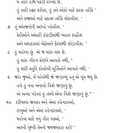
મેં તારો હાથ પકડી રાખ્યો છે.
હું તારી રક્ષા કરીશ, હું તને લોકો માટે કરાર તરીકે
+
અને પ્રજાઓ માટે પ્રકાશ તરીકે મોકલીશ.
+
તું અંધજનોની આંખો ખોલીશ.
+
૭
કેદીઓને અંધારી કોટડીમાંથી બહાર કાઢીશ
અને અંધકારમાં બેઠેલાને કેદમાંથી છોડાવીશ.
+
હું યહોવા છું. એ જ મારું નામ છે.
૮
હું મારું ગૌરવ કોઈને આપતો નથી,
*
હું મારી સ્તુતિ કોતરેલી મૂર્તિઓને આપતો નથી.
+
જરા જુઓ, મેં પહેલેથી જે જણાવ્યું હતું એ પૂરું થયું છે.
૯
હવે હું નવા બનાવો વિશે જણાવું છું.
એ બન્યા પહેલાં હું તમને એના વિશે જણાવું છું.”
+
દરિયામાં જનારા અને એમાં રહેનારાઓ,
૧૦
ટાપુઓ અને એમાં રહેનારાઓ,
+
યહોવા માટે નવું ગીત ગાઓ,
+
આખી પૃથ્વી તેમનો જયજયકાર કરો!
+