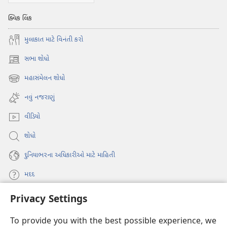
ક્વિક લિંક
મુલાકાત માટે વિનંતી કરો
સભા શોધો
(opens
new
મહાસંમેલન શોધો
(opens
window)
new
નવું નજરાણું
window)
વીડિયો
શોધો
દુનિયાભરના અધિકારીઓ માટે માહિતી
મદદ
Privacy Settings
દાન
(opens
new
To provide you with the best possible experience, we