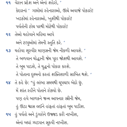
વેરાન પ્રદેશ અને એનાં શહેરો,
+
૧૧
કેદારનાં
ગામોમાં રહેનારાઓ, ઊંચે અવાજે પોકારો!
+
ખડકોમાં રહેનારાઓ, ખુશીથી પોકારો!
પર્વતોની ટોચ પરથી મોટેથી પોકારો!
તેઓ યહોવાને મહિમા આપે
૧૨
અને ટાપુઓમાં તેમની સ્તુતિ કરે.
+
યહોવા શૂરવીર માણસની જેમ નીકળી આવશે.
+
૧૩
તે બળવાન યોદ્ધાની જેમ પૂરા જોશથી આવશે.
+
તે બૂમ પાડશે, તે યુદ્ધનો પોકાર કરશે.
તે પોતાના દુશ્મનો કરતાં શક્તિશાળી સાબિત થશે.
+
તે કહે છે: “હું લાંબા સમયથી ચૂપચાપ બેઠો છું.
૧૪
મેં શાંત રહીને પોતાને રોક્યો છે.
પણ હવે બાળકને જન્મ આપનાર સ્ત્રીની જેમ,
હું ઊંડા શ્વાસ લઈને હાંફતાં હાંફતાં બૂમ પાડીશ.
હું પર્વતો અને ડુંગરોને ઉજ્જડ કરી નાખીશ,
૧૫
એનાં બધાં ઝાડપાન સૂકવી નાખીશ.