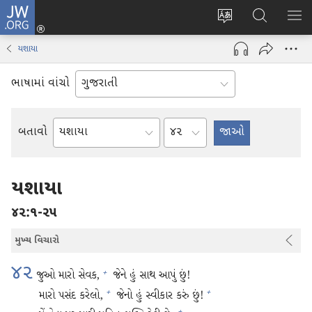
JW.ORG
લોગ
વેબ
JW.ORG
મેનુ
ઈન
સાઇટની
શોધો
બતા
(opens
યશાયા
ભાષા
new
બદલો
window)
ભાષામાં વાંચો
અધ્યાય
બતાવો
બાઇબલ
પુસ્તક
પ્રમાણે
યશાયા
૪૨:૧-૨૫
મુખ્ય વિચારો
૪૨
જુઓ મારો સેવક,
જેને હું સાથ આપું છું!
+
મારો પસંદ કરેલો,
જેનો હું સ્વીકાર કરું છું!
+
+