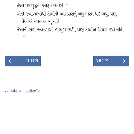
તેઓ પર યુદ્ધની આફત ઉતારી.
+
એની જ્વાળાઓથી તેઓની આસપાસનું બધું ભસ્મ થઈ ગયું, પણ
તેઓએ ધ્યાન આપ્યું નહિ.
+
તેઓની સામે જ્વાળાઓ ભભૂકી ઊઠી, પણ તેઓએ વિચાર કર્યો નહિ.
+
પાછળ
આગળ
આ સાહિત્યના કોપીરાઈટ