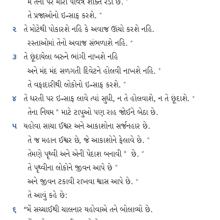
મેં તેના પર મારી પવિત્ર શક્તિ રેડી છે.
+
તે પ્રજાઓનો ઇન્સાફ કરશે.
+
તે મોટેથી પોકારશે નહિ કે અવાજ ઊંચો કરશે નહિ.
૨
રસ્તાઓમાં તેનો અવાજ સંભળાશે નહિ.
+
તે છૂંદાયેલા બરુને ભાંગી નાખશે નહિ
૩
અને મંદ મંદ સળગતી દિવેટને હોલવી નાખશે નહિ.
+
તે વફાદારીથી લોકોનો ઇન્સાફ કરશે.
+
તે ધરતી પર ઇન્સાફ લાવે ત્યાં સુધી, ન તે હોલવાશે, ન તે છૂંદાશે.
+
૪
તેના નિયમ
માટે ટાપુઓ પણ રાહ જોઈને બેઠા છે.
*
યહોવા સાચા ઈશ્વર અને આકાશોના સર્જનહાર છે.
૫
તે જ મહાન ઈશ્વર છે, જે આકાશોને ફેલાવે છે.
+
તેમણે પૃથ્વી અને એની પેદાશ બનાવી
છે.
+
*
તે પૃથ્વીના લોકોને જીવન આપે છે
+
અને જીવન ટકાવી રાખવા શ્વાસ આપે છે.
+
તે આવું કહે છે:
“મેં સચ્ચાઈથી ચાલનાર યહોવાએ તને બોલાવ્યો છે.
૬