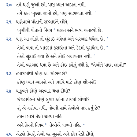
તમે ઘણું જુઓ છો, પણ ધ્યાન આપતા નથી.
૨૦
તમે કાન ખુલ્લા રાખો છો, પણ સાંભળતા નથી.
+
યહોવાએ પોતાની સચ્ચાઈને લીધે,
૨૧
ખુશીથી પોતાનો નિયમ
મહાન અને ભવ્ય બનાવ્યો છે.
*
પણ આ લોકો તો લૂંટાઈ ગયેલા અને બરબાદ થયેલા છે.
+
૨૨
તેઓ બધા તો ખાડામાં ફસાયેલા અને કેદમાં પુરાયેલા છે.
+
તેઓ લૂંટાઈ ગયા છે અને કોઈ બચાવનાર નથી.
+
તેઓ બરબાદ થયા છે અને કોઈ કહેતું નથી કે, “તેઓને પાછા લાવો!”
તમારામાંથી કોણ આ સાંભળશે?
૨૩
કોણ ધ્યાન આપશે અને ભાવિ માટે કોણ શીખશે?
યાકૂબને કોણે બરબાદ થવા દીધો?
૨૪
ઇઝરાયેલને કોણે લુટારાઓના હાથમાં સોંપ્યો?
શું એ યહોવા નથી, જેમની સામે તેઓએ પાપ કર્યું છે?
તેમના માર્ગે તેઓ ચાલ્યા નહિ
અને તેમનો નિયમ
તેઓએ પાળ્યો નહિ.
+
*
એટલે તેમણે તેઓ પર ગુસ્સો અને ક્રોધ રેડી દીધો,
૨૫