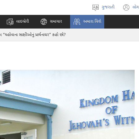
ગુજરાતી
લોગ
ભાષા
(o
પસંદ
n
લાઇબ્રેરી
સમાચાર
અમારા વિશે
કરો
w
મ “યહોવાના સાક્ષીઓનું પ્રાર્થનાઘર” કહો છો?