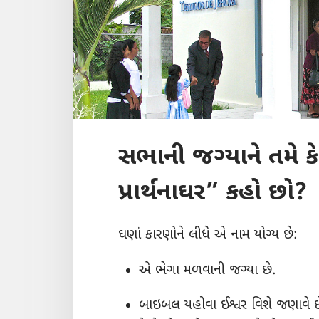
સભાની જગ્યાને તમે ક
પ્રાર્થનાઘર” કહો છો?
ઘણાં કારણોને લીધે એ નામ યોગ્ય છે:
એ ભેગા મળવાની જગ્યા છે.
બાઇબલ યહોવા ઈશ્વર વિશે જણાવે છે