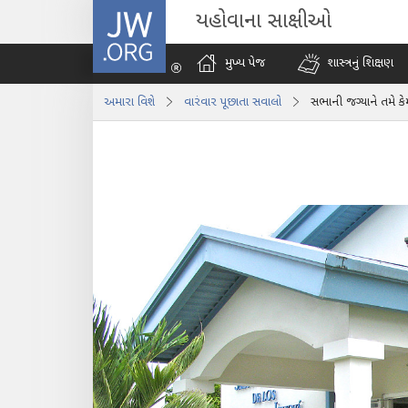
JW.ORG
યહોવાના સાક્ષીઓ
મુખ્ય પેજ
શાસ્ત્રનું શિક્ષણ
અમારા વિશે
વારંવાર પૂછાતા સવાલો
સભાની જગ્યાને તમે કે