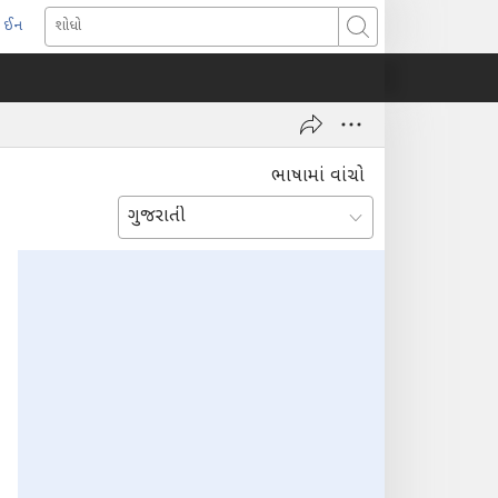
 ઈન
pens
શોધો
ew
indow)
ભાષામાં વાંચો