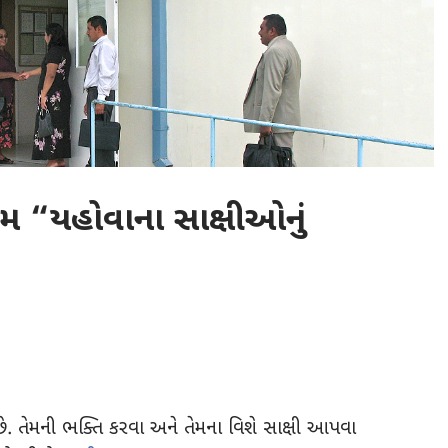
ેમ “યહોવાના સાક્ષીઓનું
. તેમની ભક્તિ કરવા અને તેમના વિશે સાક્ષી આપવા