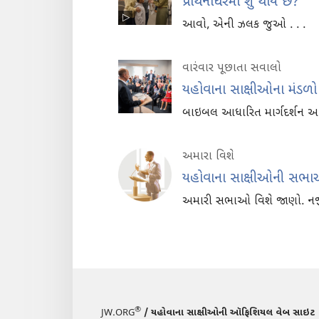
પ્રાર્થનાઘરમાં શું થાય છે?
આવો, એની ઝલક જુઓ . . .
વારંવાર પૂછાતા સવાલો
યહોવાના સાક્ષીઓના મંડળો
બાઇબલ આધારિત માર્ગદર્શન અન
અમારા વિશે
યહોવાના સાક્ષીઓની સભ
અમારી સભાઓ વિશે જાણો. નજી
®
JW.ORG
/ યહોવાના સાક્ષીઓની ઑફિશિયલ વેબ સાઇટ