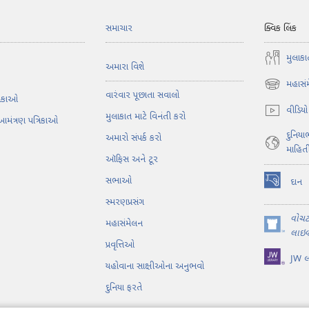
સમાચાર
ક્વિક લિંક
મુલાકા
અમારા વિશે
મહાસં
(opens
વારંવાર પૂછાતા સવાલો
તિકાઓ
new
વીડિયો
મુલાકાત માટે વિનંતી કરો
window)
આમંત્રણ પત્રિકાઓ
દુનિય
અમારો સંપર્ક કરો
માહિત
ઑફિસ અને ટૂર
સભાઓ
દાન
(opens
સ્મરણપ્રસંગ
new
window)
વોચ
મહાસંમેલન
(opens
લાઇબ્
પ્રવૃત્તિઓ
new
JW લા
window)
યહોવાના સાક્ષીઓના અનુભવો
દુનિયા ફરતે