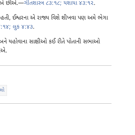
ળીએ છીએ.​—
ગીતશાસ્ત્ર ૮૩:૧૮;
યશાયા ૪૩:૧૨
.
 હતી, ઈશ્વરના એ રાજ્ય વિશે શીખવા પણ અમે ભેગા
:૧૪;
લુક ૪:૪૩
.
ે યહોવાના સાક્ષીઓ કઈ રીતે પોતાની સભાઓ
ીએ.
ાલો