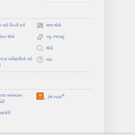
ત માટે વિનંતી કરો
સભા શોધો
(opens
new
મેલન શોધો
નવું નજરાણું
window)
શોધો
ાભરના અધિકારીઓ માટે
મદદ
ી
ટાવર ઓનલાઇન
®
JW Hub
(opens
રેરી
new
window)
ઇબ્રેરી