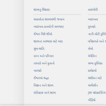
શાસ્ત્રનું શિક્ષણ
લાઇબ્રેરી
સવાલોના શાસ્ત્રમાંથી જવાબ
બાઇબલ
બાઇબલ કલમોની સમજણ
પુસ્તકો
ઈશ્વર વિશે શીખો
નાની-મોટી પુસ્
શાસ્ત્રના અભ્યાસ માટે મદદ
પત્રિકાઓ અને 
સુખ-શાંતિ
લેખો
લગ્‍ન અને પરિવાર
મૅગેઝિન
તરુણો અને યુવાનો
સભા પુસ્તિકા
બાળકો
કાર્યક્રમો
ઈશ્વરમાં શ્રદ્ધા
સંશોધન માટે
વિજ્ઞાન અને શાસ્ત્ર
માર્ગદર્શન
ઇતિહાસ અને શાસ્ત્ર
JW બ્રૉડકાસ્ટિંગ
વીડિયો