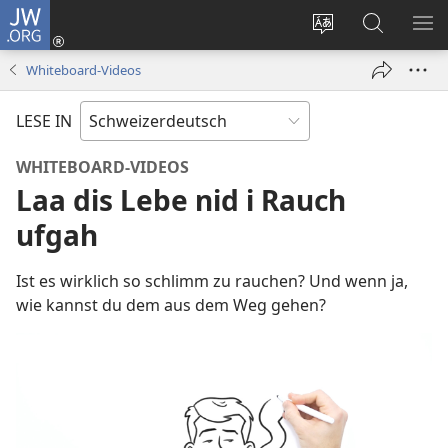
JW.ORG
Anmelden
(öffnet
Websitesprache
Suche
ME
neues
ändern
AN
Whiteboard-Videos
Fenster)
LESE IN
WHITEBOARD-VIDEOS
Laa dis Lebe nid i Rauch
ufgah
Ist es wirklich so schlimm zu rauchen? Und wenn ja,
wie kannst du dem aus dem Weg gehen?