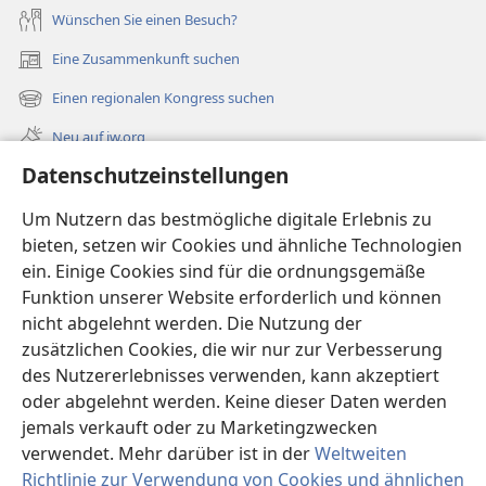
Wünschen Sie einen Besuch?
Eine Zusammenkunft suchen
(öffnet
neues
Einen regionalen Kongress suchen
(öffnet
Fenster)
neues
Neu auf jw.org
Fenster)
Datenschutzeinstellungen
Videos
Videos mit Audiodeskriptionen
Um Nutzern das bestmögliche digitale Erlebnis zu
bieten, setzen wir Cookies und ähnliche Technologien
Suche
ein. Einige Cookies sind für die ordnungsgemäße
Funktion unserer Website erforderlich und können
Spenden
(öffnet
nicht abgelehnt werden. Die Nutzung der
neues
zusätzlichen Cookies, die wir nur zur Verbesserung
Fenster)
Wachtturm ONLINE-BIBLIOTHEK
des Nutzererlebnisses verwenden, kann akzeptiert
(öffnet
oder abgelehnt werden. Keine dieser Daten werden
neues
®
JW Hub
Fenster)
jemals verkauft oder zu Marketingzwecken
(öffnet
neues
verwendet. Mehr darüber ist in der
Weltweiten
Fenster)
Richtlinie zur Verwendung von Cookies und ähnlichen