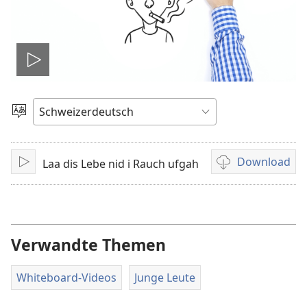
Video
abspielen
Sprache
auswählen
Download
Laa dis Lebe nid i Rauch ufgah
Abspile
Downloadoption
für
Videoaufnahmen
Verwandte Themen
Whiteboard-Videos
Junge Leute