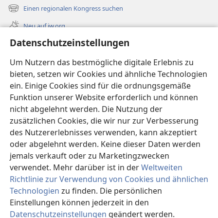
neues
Einen regionalen Kongress suchen
(öffnet
Fenster)
neues
Neu auf jw.org
Fenster)
Datenschutzeinstellungen
Videos
Videos mit Audiodeskriptionen
Um Nutzern das bestmögliche digitale Erlebnis zu
bieten, setzen wir Cookies und ähnliche Technologien
Suche
ein. Einige Cookies sind für die ordnungsgemäße
Funktion unserer Website erforderlich und können
Spenden
(öffnet
nicht abgelehnt werden. Die Nutzung der
neues
zusätzlichen Cookies, die wir nur zur Verbesserung
Fenster)
Wachtturm ONLINE-BIBLIOTHEK
des Nutzererlebnisses verwenden, kann akzeptiert
(öffnet
oder abgelehnt werden. Keine dieser Daten werden
neues
®
JW Hub
Fenster)
jemals verkauft oder zu Marketingzwecken
(öffnet
neues
verwendet. Mehr darüber ist in der
Weltweiten
Fenster)
Richtlinie zur Verwendung von Cookies und ähnlichen
Technologien
zu finden. Die persönlichen
Einstellungen können jederzeit in den
Copyright
© 2026 Watch Tower Bible and Tract Society of Pennsylvania.
NUTZUNGSBEDINGUNGEN
|
DATENSCHUTZERKLÄRUNG
|
Datenschutzeinstellungen
geändert werden.