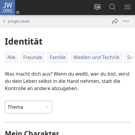
JW.ORG
Anmelden
(öffnet
Websitesprache
Suche
ME
neues
ändern
AN
Junge Leute
Fenster)
Identität
Alle
Freunde
Familie
Medien und Technik
Sch
Was macht dich aus? Wenn du weißt, wer du bist, wirst
du dein Leben selbst in die Hand nehmen, statt die
Kontrolle an andere abzugeben.
Mein Charakter