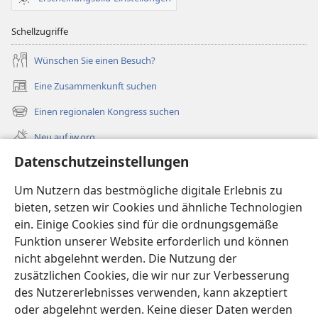
Schellzugriffe
Wünschen Sie einen Besuch?
Eine Zusammenkunft suchen
(öffnet
neues
Einen regionalen Kongress suchen
(öffnet
Fenster)
neues
Neu auf jw.org
Fenster)
Datenschutzeinstellungen
Videos
Videos mit Audiodeskriptionen
Um Nutzern das bestmögliche digitale Erlebnis zu
bieten, setzen wir Cookies und ähnliche Technologien
Suche
ein. Einige Cookies sind für die ordnungsgemäße
Funktion unserer Website erforderlich und können
Spenden
(öffnet
nicht abgelehnt werden. Die Nutzung der
neues
zusätzlichen Cookies, die wir nur zur Verbesserung
Fenster)
Wachtturm ONLINE-BIBLIOTHEK
des Nutzererlebnisses verwenden, kann akzeptiert
(öffnet
oder abgelehnt werden. Keine dieser Daten werden
neues
®