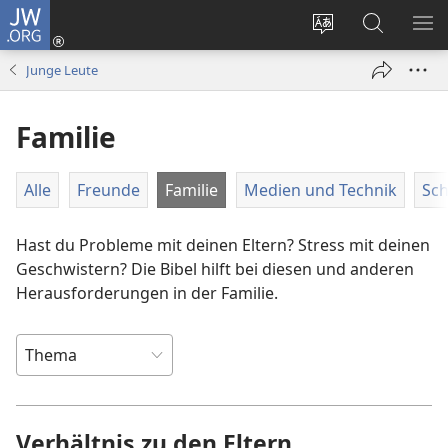
JW.ORG
Anmelden
(öffnet
Websitesprache
Suche
ME
neues
ändern
AN
Junge Leute
Fenster)
Familie
Alle
Freunde
Familie
Medien und Technik
Sch
Hast du Probleme mit deinen Eltern? Stress mit deinen
Geschwistern? Die Bibel hilft bei diesen und anderen
Heraus­forderungen in der Familie.
Verhältnis zu den Eltern