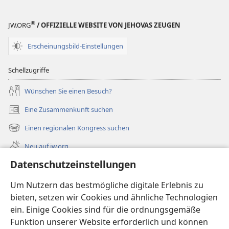
®
JW.ORG
/ OFFIZIELLE WEBSITE VON JEHOVAS ZEUGEN
Erscheinungsbild-Einstellungen
Schellzugriffe
Wünschen Sie einen Besuch?
Eine Zusammenkunft suchen
(öffnet
neues
Einen regionalen Kongress suchen
(öffnet
Fenster)
neues
Neu auf jw.org
Fenster)
Datenschutzeinstellungen
Videos
Videos mit Audiodeskriptionen
Um Nutzern das bestmögliche digitale Erlebnis zu
bieten, setzen wir Cookies und ähnliche Technologien
Suche
ein. Einige Cookies sind für die ordnungsgemäße
Funktion unserer Website erforderlich und können
Spenden