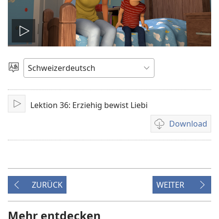
Video
abspielen
Sprache
auswählen
Lektion 36: Erziehig bewist Liebi
Abspile
Download
Downloadoption
für
Videoaufnahmen
ZURÜCK
WEITER
Mehr entdecken