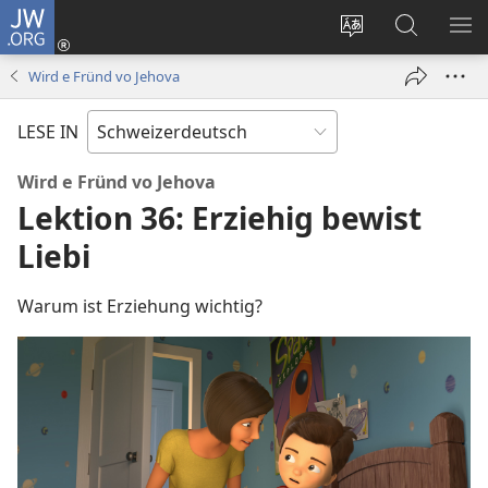
JW.ORG
Anmelden
(öffnet
Websitesprache
Suche
ME
neues
ändern
AN
Wird e Fründ vo Jehova
Fenster)
LESE IN
Wird e Fründ vo Jehova
Lektion 36: Erziehig bewist
Liebi
Warum ist Erziehung wichtig?