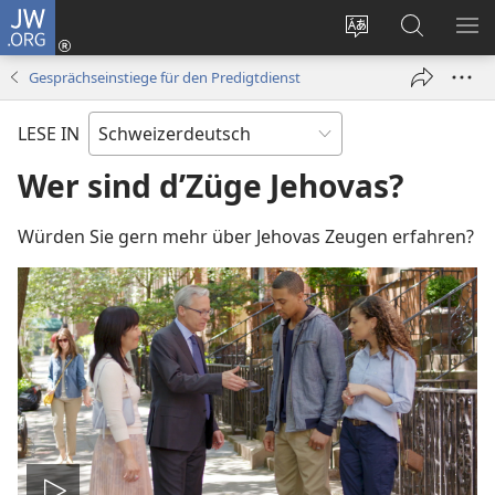
JW.ORG
Anmelden
(öffnet
Websitesprache
Suche
ME
neues
ändern
AN
Gesprächseinstiege für den Predigtdienst
Fenster)
LESE IN
Wer sind d’Züge Jehovas?
Würden Sie gern mehr über Jehovas Zeugen erfahren?