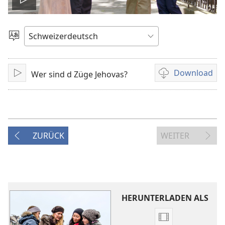
Video
abspielen
Sprache
auswählen
Download
Wer sind d Züge Jehovas?
Abspile
Downloadoption
für
Videoaufnahmen
ZURÜCK
WEITER
HERUNTERLADEN ALS
Downloadoptio