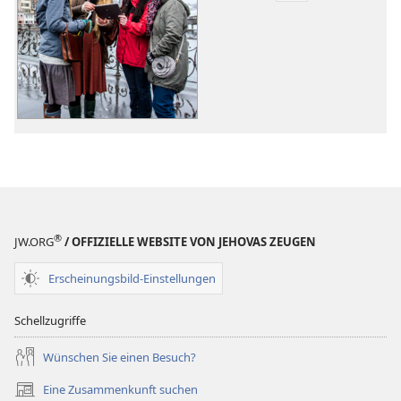
für
Videoaufnahme
Gesprächseinst
für
den
Predigtdienst
®
JW.ORG
/ OFFIZIELLE WEBSITE VON JEHOVAS ZEUGEN
Erscheinungsbild-Einstellungen
Schellzugriffe
Wünschen Sie einen Besuch?
Eine Zusammenkunft suchen
(öffnet