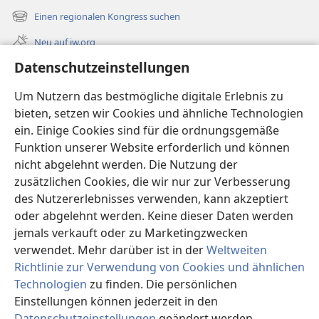
neues
Einen regionalen Kongress suchen
(öffnet
Fenster)
neues
Neu auf jw.org
Fenster)
Datenschutzeinstellungen
Videos
Videos mit Audiodeskriptionen
Um Nutzern das bestmögliche digitale Erlebnis zu
bieten, setzen wir Cookies und ähnliche Technologien
Suche
ein. Einige Cookies sind für die ordnungsgemäße
Funktion unserer Website erforderlich und können
Spenden
(öffnet
nicht abgelehnt werden. Die Nutzung der
neues
zusätzlichen Cookies, die wir nur zur Verbesserung
Fenster)
Wachtturm ONLINE-BIBLIOTHEK
des Nutzererlebnisses verwenden, kann akzeptiert
(öffnet
neues
oder abgelehnt werden. Keine dieser Daten werden
®
JW Hub
Fenster)
jemals verkauft oder zu Marketingzwecken
(öffnet
neues
verwendet. Mehr darüber ist in der
Weltweiten
Fenster)
Richtlinie zur Verwendung von Cookies und ähnlichen
Technologien
zu finden. Die persönlichen
Copyright
© 2026 Watch Tower Bible and Tract Society of Pennsylvania.
Einstellungen können jederzeit in den
NUTZUNGSBEDINGUNGEN
|
DATENSCHUTZERKLÄRUNG
|
Datenschutzeinstellungen
geändert werden.