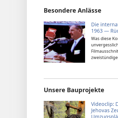
Besondere Anlässe
Die intern
1963 — Rü
Was diese Ko
unvergesslic
Filmausschnit
zweistündig
Unsere Bauprojekte
Videoclip: 
Jehovas Ze
Umzugspl