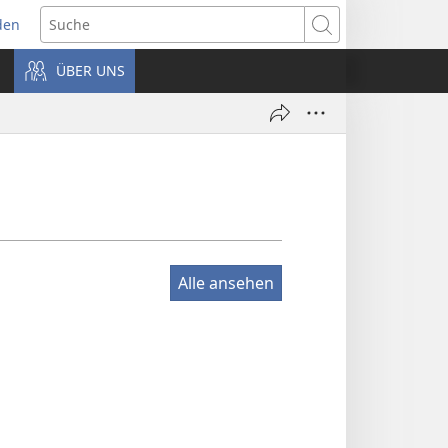
den
net
Suche
es
ÜBER UNS
ter)
Alle ansehen