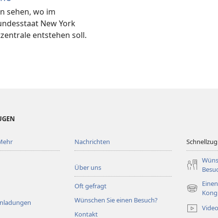
n sehen, wo im
undesstaat New York
zentrale entstehen soll.
EUGEN
Mehr
Nachrichten
Schnellzugr
Wüns
Über uns
Besu
Einen
Oft gefragt
(öffnet
Kong
Wünschen Sie einen Besuch?
neues
Einladungen
Vide
Fenster)
Kontakt