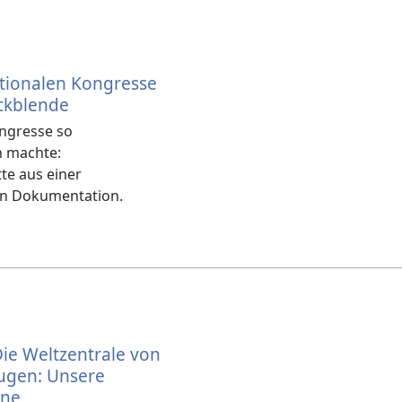
ationalen Kongresse
ckblende
ngresse so
h machte:
te aus einer
en Dokumentation.
Die Weltzentrale von
ugen: Unsere
äne