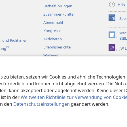
Hilfe
Bethelführungen
Zusammenkünfte
Spe
(öffnet
Abendmahl
neues
Kongresse
Fenster)
Wac
(öffnet
BIB
Aktivitäten
 und Richtlinien
neues
Erlebnisberichte
®
JW L
ting
Fenster)
Weltweit
rspiele
 zu bieten, setzen wir Cookies und ähnliche Technologien ei
en
orderlich und können nicht abgelehnt werden. Die Nutzung
n, kann akzeptiert oder abgelehnt werden. Keine dieser 
st in der
Weltweiten Richtlinie zur Verwendung von Cooki
in den
Datenschutzeinstellungen
geändert werden.
Society of Pennsylvania.
NUTZUNGSBEDINGUNGEN
|
DATENSCHUTZER