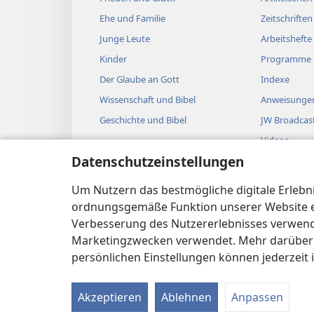
Ehe und Familie
Zeitschriften
Junge Leute
Arbeitshefte
Kinder
Programme
Der Glaube an Gott
Indexe
Wissenschaft und Bibel
Anweisungen
Geschichte und Bibel
JW Broadcas
Videos
Datenschutzeinstellungen
Musik
Biblische Hö
Um Nutzern das bestmögliche digitale Erlebnis
Bibellesung
ordnungsgemäße Funktion unserer Website erf
Verbesserung des Nutzererlebnisses verwende
Marketingzwecken verwendet. Mehr darüber i
persönlichen Einstellungen können jederzeit 
Copyright
© 2026 Watch Tower Bible and Tract 
Akzeptieren
Ablehnen
Anpassen