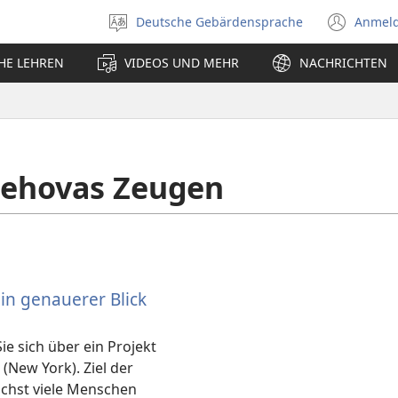
Deutsche Gebärdensprache
Anmel
Sprache
(öff
auswählen
neu
CHE LEHREN
VIDEOS UND MEHR
NACHRICHTEN
Fens
 Jehovas Zeugen
Ein genauerer Blick
ie sich über ein Projekt
(New York). Ziel der
ichst viele Menschen