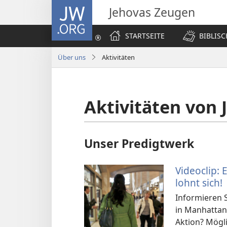
JW.ORG
Jehovas Zeugen
STARTSEITE
BIBLIS
Über uns
Aktivitäten
Aktivitäten von
Unser Predigtwerk
Videoclip: 
lohnt sich!
Informieren S
in Manhattan 
Aktion? Mögl