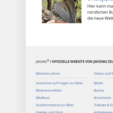
Hier kann ma
nördlichen B
die neue Welt
®
JW.ORG
/ OFFIZIELLE WEBSITE VON JEHOVAS Z
Biblische Lehren
Videos und 
Antworten auf Fragen zur Bibel
Bibeln
Bibelverse erklärt
Bücher
Bibelkurs
Broschüren
Studienmaterial zur Bibel
Traktate & 
Frieden und Glück
Artikelserien