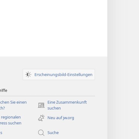
Erscheinungsbild-Einstellungen
iffe
chen Sie einen
Eine Zusammenkunft
(öffnet
ch?
suchen
neues
 regionalen
Neu auf jw.org
Fenster)
ress suchen
os
Suche