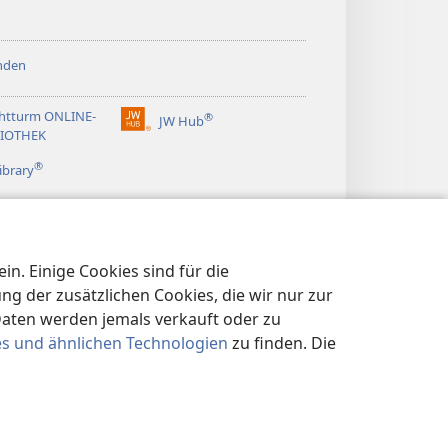
nden
htturm ONLINE-
®
JW Hub
(öffnet
LIOTHEK
neues
®
Fenster)
ibrary
n. Einige Cookies sind für die
 der zusätzlichen Cookies, die wir nur zur
Daten werden jemals verkauft oder zu
es und ähnlichen Technologien
zu finden. Die
KLÄRUNG
|
DATENSCHUTZEINSTELLUNGEN