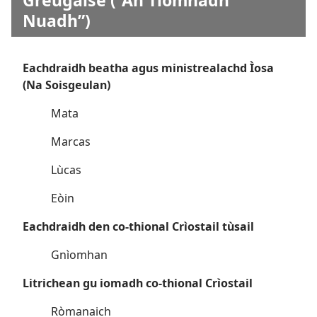
Nuadh”)
Eachdraidh beatha agus ministrealachd Ìosa
(Na Soisgeulan)
Mata
Marcas
Lùcas
Eòin
Eachdraidh den co-thional Crìostail tùsail
Gnìomhan
Litrichean gu iomadh co-thional Crìostail
Ròmanaich