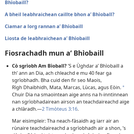
Bhìobaill?
A bheil leabhraichean caillte bhon a’ Bhìoball?
Ciamar a lorg rannan a’ Bhìobaill
Liosta de leabhraichean a’ Bhìobaill
Fiosrachadh mun a’ Bhìobaill
Cò sgrìobh Am Bìoball?
’S e Ùghdar a’ Bhìobaill a
th’ ann an Dia, ach chleachd e mu 40 fear ga
sgrìobhadh. Bha cuid den fir seo Maois,
Rìgh Dhaibhidh, Mata, Marcas, Lùcas, agus Eòin.
a
Chuir Dia na smaointean aige anns na h-inntinnean
nan sgrìobhadairean airson an teachdaireachd aige
a chlàradh.—
2 Timòteus 3:16
.
Mar eisimpleir: Tha neach-fàsaidh ag iarr air an
rùnaire teachdaireachd a sgrìobhadh air a shon, ’s