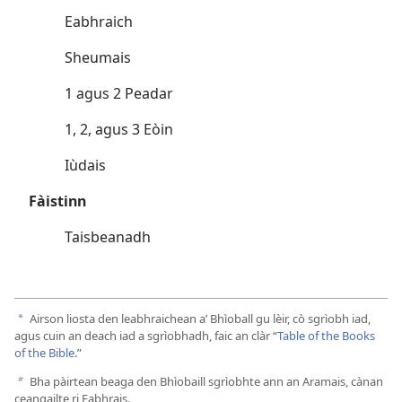
Eabhraich
Sheumais
1 agus 2 Peadar
1, 2, agus 3 Eòin
Iùdais
Fàistinn
Taisbeanadh
Airson liosta den leabhraichean a’ Bhìoball gu lèir, cò sgrìobh iad,
a
agus cuin an deach iad a sgrìobhadh, faic an clàr “
Table of the Books
of the Bible
.”
Bha pàirtean beaga den Bhìobaill sgrìobhte ann an Aramais, cànan
b
ceangailte ri Eabhrais.