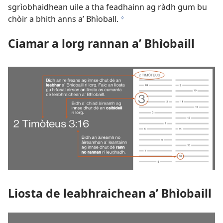
sgrìobhaidhean uile a tha feadhainn ag ràdh gum bu
chòir a bhith anns a’ Bhìoball.
g
Ciamar a lorg rannan a’ Bhìobaill
Liosta de leabhraichean a’ Bhìobaill