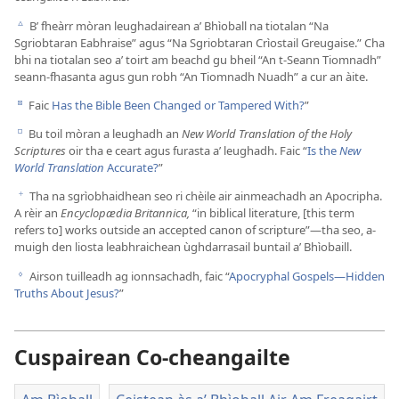
B’ fheàrr mòran leughadairean a’ Bhìoball na tiotalan “Na
c
Sgriobtaran Eabhraise” agus “Na Sgriobtaran Crìostail Greugaise.” Cha
bhi na tiotalan seo a’ toirt am beachd gu bheil “An t-Seann Tiomnadh”
seann-fhasanta agus gun robh “An Tiomnadh Nuadh” a cur an àite.
Faic
Has the Bible Been Changed or Tampered With?
”
d
Bu toil mòran a leughadh an
New World Translation of the Holy
e
Scriptures
oir tha e ceart agus furasta a’ leughadh. Faic “
Is the
New
World Translation
Accurate?
”
Tha na sgrìobhaidhean seo ri chèile air ainmeachadh an Apocripha.
f
A rèir an
Encyclopædia Britannica,
“in biblical literature, [this term
refers to] works outside an accepted canon of scripture”—tha seo, a-
muigh den liosta leabhraichean ùghdarrasail buntail a’ Bhìobaill.
Airson tuilleadh ag ionnsachadh, faic “
Apocryphal Gospels—Hidden
g
Truths About Jesus?
”
Cuspairean Co-cheangailte