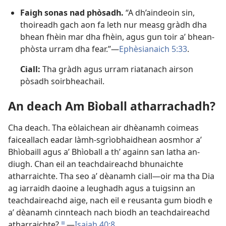
Faigh sonas nad phòsadh.
“A dh’aindeoin sin,
thoireadh gach aon fa leth nur measg gràdh dha
bhean fhèin mar dha fhèin, agus gun toir a’ bhean-
phòsta urram dha fear.”—
Ephèsianaich 5:33
.
Ciall:
Tha gràdh agus urram riatanach airson
pòsadh soirbheachail.
An deach Am Bìoball atharrachadh?
Cha deach. Tha eòlaichean air dhèanamh coimeas
faiceallach eadar làmh-sgrìobhaidhean aosmhor a’
Bhìobaill agus a’ Bhìoball a th’ againn san latha an-
diugh. Chan eil an teachdaireachd bhunaichte
atharraichte. Tha seo a’ dèanamh ciall—oir ma tha Dia
ag iarraidh daoine a leughadh agus a tuigsinn an
teachdaireachd aige, nach eil e reusanta gum biodh e
a’ dèanamh cinnteach nach biodh an teachdaireachd
atharraichte?
—
Isaiah 40:8
.
d