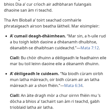
bhios Dia a’ cur crìoch air adhbharan fulangais
dhaoine san àm ri teachd.
Tha Am Bìoball a’ toirt seachad comhairle
phrataigeach airson beatha làitheil. Mar eisimpleir:
A’ cumail deagh-dhàimhean.
“Mar sin, a h-uile rud
a bu toigh leibh daoine a dhèanamh dhuibhse,
dèanaibh-se dhaibhsan cuideachd.”—
Mata 7:12
.
Ciall:
Bu chòir dhuinn a dèiligeadh le feadhainn eile
mar bu toil leinn daoine eile a dèanamh dhuinn.
A’ dèiligeadh le cuideam.
“Na biodh cùram oirbh
mun latha màireach, oir bidh cùram air an latha
màireach air a shon fhèin.”—
Mata 6:34
.
Ciall:
An àite dragh mòr a chur oirnn fhèin mu ’s
dòcha a bhios a’ tachairt san àm ri teachd, gabh
trioblaid latha air latha.