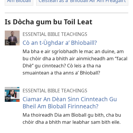
Am Bìoball
Ceistean às a’ Bhìoball Air Am Freagairt
Is Dòcha gum bu Toil Leat
ESSENTIAL BIBLE TEACHINGS
Cò an t-Ùghdar a’ Bhìobaill?
Ma bha e air sgrìobhadh le mac an duine, am
bu chòir dha a bhith air ainmicheadh am “facal
Dhè” gu cinnteach? Cò leis a tha na
smuaintean a tha anns a’ Bhìoball?
ESSENTIAL BIBLE TEACHINGS
Ciamar An Dèan Sinn Cinnteach Gu
Bheil Am Bìoball Firinneach?
Ma thoireadh Dia am Bìoball gu bith, cha bu
chòir dha a bhith mar leabhar sam bith eile.