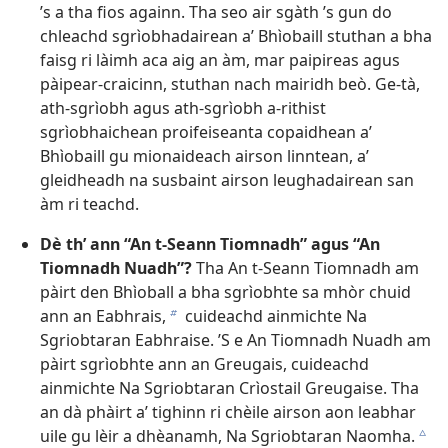
’s a tha fios againn. Tha seo air sgàth ’s gun do
chleachd sgrìobhadairean a’ Bhìobaill stuthan a bha
faisg ri làimh aca aig an àm, mar paipireas agus
pàipear-craicinn, stuthan nach mairidh beò. Ge-tà,
ath-sgrìobh agus ath-sgrìobh a-rithist
sgrìobhaichean proifeiseanta copaidhean a’
Bhìobaill gu mionaideach airson linntean, a’
gleidheadh na susbaint airson leughadairean san
àm ri teachd.
Dè th’ ann “An t-Seann Tiomnadh” agus “An
Tiomnadh Nuadh”?
Tha An t-Seann Tiomnadh am
pàirt den Bhìoball a bha sgrìobhte sa mhòr chuid
ann an Eabhrais,
cuideachd ainmichte Na
b
Sgriobtaran Eabhraise. ’S e An Tiomnadh Nuadh am
pàirt sgrìobhte ann an Greugais, cuideachd
ainmichte Na Sgriobtaran Crìostail Greugaise. Tha
an dà phàirt a’ tighinn ri chèile airson aon leabhar
uile gu lèir a dhèanamh, Na Sgriobtaran Naomha.
c