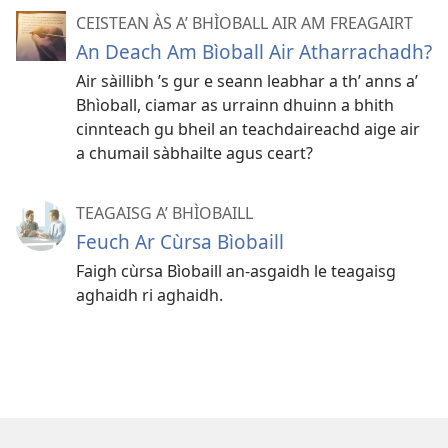
CEISTEAN ÀS A’ BHÌOBALL AIR AM FREAGAIRT
An Deach Am Bìoball Air Atharrachadh?
Air sàillibh ’s gur e seann leabhar a th’ anns a’
Bhìoball, ciamar as urrainn dhuinn a bhith
cinnteach gu bheil an teachdaireachd aige air
a chumail sàbhailte agus ceart?
TEAGAISG A’ BHÌOBAILL
Feuch Ar Cùrsa Bìobaill
Faigh cùrsa Bìobaill an-asgaidh le teagaisg
aghaidh ri aghaidh.