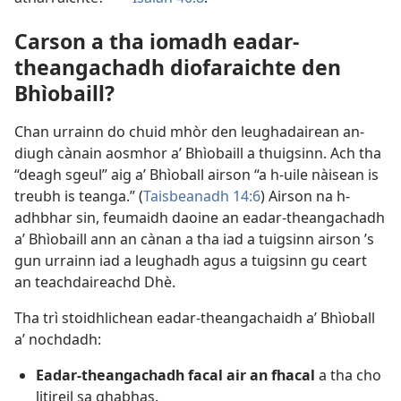
Carson a tha iomadh eadar-
theangachadh diofaraichte den
Bhìobaill?
Chan urrainn do chuid mhòr den leughadairean an-
diugh cànain aosmhor a’ Bhìobaill a thuigsinn. Ach tha
“deagh sgeul” aig a’ Bhìoball airson “a h-uile nàisean is
treubh is teanga.” (
Taisbeanadh 14:6
) Airson na h-
adhbhar sin, feumaidh daoine an eadar-theangachadh
a’ Bhìobaill ann an cànan a tha iad a tuigsinn airson ’s
gun urrainn iad a leughadh agus a tuigsinn gu ceart
an teachdaireachd Dhè.
Tha trì stoidhlichean eadar-theangachaidh a’ Bhìoball
a’ nochdadh:
Eadar-theangachadh facal air an fhacal
a tha cho
litireil sa ghabhas.