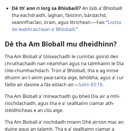
Dè th’ ann ri lorg sa Bhìobaill?
An lùib a’ Bhìobaill
tha eachdraidh, laghan, fàistinn, bàrdachd,
seannfhaclan, òrain, agus litrichean.—Faic “
Liosta
de leabhraichean a’ Bhìobaill
.”
Dè tha Am Bìoball mu dheidhinn?
Tha Am Bìoball a’ tòiseachadh le cunntas goirid den
chruthachadh nan nèamhan agus na talmhainn le Dia
Uile-chumhachdach. Tron a’ Bhìoball, tha e ag innse
dhuinn an t-ainm pearsanta aige, Iehòbha, agus a’ cur
fàilte air daoine a fàs eòlach air.—
Salm 83:18
.
Tha Am Bìoball a’ mìneachadh gu bheil Dia air a mhì-
riochdachadh, agus tha e a’ sealltainn ciamar ath-
stèidhicheas e an cliù aige.
Tha Am Bìoball a’ nochdadh miann Dhè airson mac an
duine agus an talamh. Tha e a’ sealltainn ciamar a