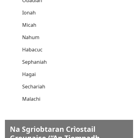
Obadiah
Ionah
Micah
Nahum
Habacuc
Sephaniah
Hagai
Sechariah
Malachi
Na Sgriobtaran Crìostail
Greugaise (“An Tiomnadh