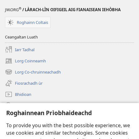
®
JW.ORG
/ LÀRACH-LÌN OIFIGEIL AIG FIANAISEAN IEHÒBHA
Roghainn Coltais
Ceangaltan Luath
Iarr Tadhal
Lorg Coinneamh
(opens
new
Lorg Co-chruinneachadh
(opens
window)
new
Fiosrachadh ùr
window)
Bhidioan
Lorg
Roghainnean Prìobhaideachd
Thoir Tabhartas
(opens
To provide you with the best possible experience, we
new
use cookies and similar technologies. Some cookies
window)
Watchtower LEABHARLANN AIR LOIDHNE™