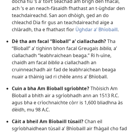
dòcha fiù ’s a’ toirt seachad am brìgh den fhacal,
ach ’s e an neach-fàsaidh fhathast an t-ùghdar den
teachdaireachd. San aon dhòigh, ged an do
chleachd Dia fir gus an teachdaireachd aige a
chlàradh, tha e fhathast fìor
Ùghdar a’ Bhìobaill
.
Dè tha am facal “Bìoball” a’ ciallachadh?
Tha
“Bìoball” a’ tighinn bhon facal Greugais
biblia,
a’
ciallachadh “leabhraichean beaga.” Ri h-uìne,
chaidh am facal
biblia
a ciallachadh an
cruinneachadh air fad de leabhraichean beaga
nuair a thàinig iad ri chèile anns a’ Bhìoball.
Cuin a bha Am Bìoball sgrìobhte?
Thòisich Am
Bìoball a bhith air a sgrìobhadh ann an 1513 R.C.
agus bha e crìochnaichte còrr is 1,600 bliadhna às
dèidh, mu 98 A.C.
Càit a bheil Am Bìobaill tùsail?
Chan eil
sgrìobhaidhean tùsail a’ Bhìobaill air fhàgail cho fad