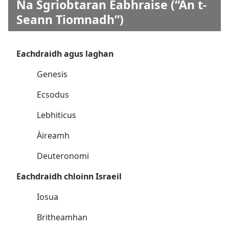
Na Sgriobtaran Eabhraise (“An t-
Seann Tiomnadh”)
Eachdraidh agus laghan
Genesis
Ecsodus
Lebhiticus
Àireamh
Deuteronomi
Eachdraidh chloinn Israeil
Iosua
Britheamhan