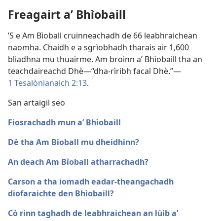
Freagairt a’ Bhìobaill
’S e Am Bìoball cruinneachadh de 66 leabhraichean
naomha. Chaidh e a sgrìobhadh tharais air 1,600
bliadhna mu thuairme. Am broinn a’ Bhìobaill tha an
teachdaireachd Dhè—“dha-rìribh facal Dhè.”—
1 Tesalònianaich 2:13
.
San artaigil seo
Fiosrachadh mun a’ Bhìobaill
Dè tha Am Bìoball mu dheidhinn?
An deach Am Bìoball atharrachadh?
Carson a tha iomadh eadar-theangachadh
diofaraichte den Bhìobaill?
Cò rinn taghadh de leabhraichean an lùib a’