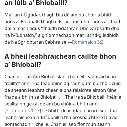
an lùib a’ Bhìobaill?
Mar an t-Ùghdar, thagh Dia dè am bu chòir a bhith
anns a’ Bhìoball. Thagh e Israel aosmhor anns a’ chiad
dol a-mach agus “chaidh briathran Dhè earbsadh dha
na h-Iùdhaich,” a gnìomhachadh mar luchd-glèidhidh
de Na Sgriobtaran Eabhraise.—
Ròmanaich 3:2
.
A bheil leabhraichean caillte bhon
a’ Bhìoball?
Chan eil. Tha Am Bìoball slàn; chan eil leabhraichean
“caillte” ann. Tha feadhainn ag ràdh gum bu chòir cuid
de sheann leabhraichean a bha falaichte airson ùine
fhada a bhith sa Bhìobaill.
Tha ìre sa Bhìobaill fhèin a
f
sealltainn ge-tà, dè am bu chòir a bhith ann.
(
2 Timòteus 1:13
) Le bhith cleachdadh an ìre seo, tha
leabhraichean a’ Bhìobaill a tha brosnaichte le Dia ag
aontachadh ri chèile. Chan eil seo fìor mun seann