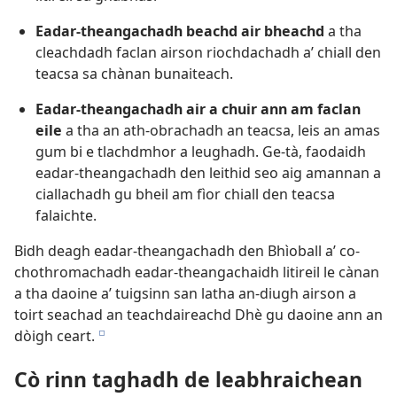
Eadar-theangachadh beachd air bheachd
a tha
cleachdadh faclan airson riochdachadh a’ chiall den
teacsa sa chànan bunaiteach.
Eadar-theangachadh air a chuir ann am faclan
eile
a tha an ath-obrachadh an teacsa, leis an amas
gum bi e tlachdmhor a leughadh. Ge-tà, faodaidh
eadar-theangachadh den leithid seo aig amannan a
ciallachadh gu bheil am fìor chiall den teacsa
falaichte.
Bidh deagh eadar-theangachadh den Bhìoball a’ co-
chothromachadh eadar-theangachaidh litireil le cànan
a tha daoine a’ tuigsinn san latha an-diugh airson a
toirt seachad an teachdaireachd Dhè gu daoine ann an
dòigh ceart.
e
Cò rinn taghadh de leabhraichean