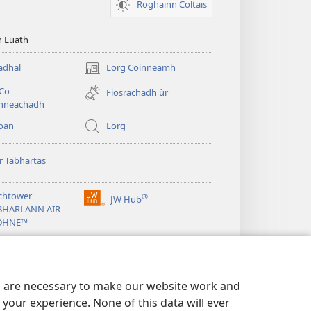
Roghainn Coltais
n Luath
Tadhal
Lorg Coinneamh
(opens
new
Co-
Fiosrachadh ùr
window)
inneachadh
ioan
Lorg
r Tabhartas
chtower
®
JW Hub
(opens
BHARLANN AIR
new
DHNE™
window)
es are necessary to make our website work and
your experience. None of this data will ever