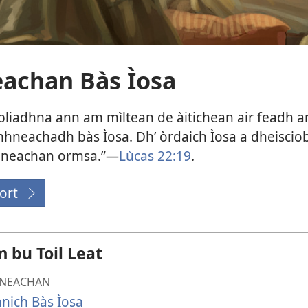
achan Bàs Ìosa
bliadhna ann am mìltean de àitichean air feadh an
imhneachadh bàs Ìosa. Dh’ òrdaich Ìosa a dheiscio
hneachan ormsa.”—
Lùcas 22:19
.
 ort
ns
ow)
 bu Toil Leat
NEACHAN
nich Bàs Ìosa