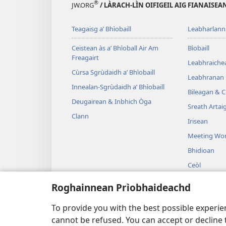
®
JW.ORG
/ LÀRACH-LÌN OIFIGEIL AIG FIANAISE
Teagaisg a’ Bhìobaill
Leabharlann
Ceistean às a’ Bhìoball Air Am
Bìobaill
Freagairt
Leabhraiche
Cùrsa Sgrùdaidh a’ Bhìobaill
Leabhranan
Innealan-Sgrùdaidh a’ Bhìobaill
Bileagan & C
Deugairean & Inbhich Òga
Sreath Artaig
Clann
Irisean
Meeting Wo
Bhidioan
Ceòl
Dràmathan 
Roghainnean Prìobhaideachd
Leughaidhe
a’ Bhìoball
To provide you with the best possible experi
cannot be refused. You can accept or decline 