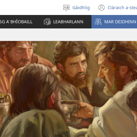
Gàidhlig
Clàraich a-ste
Tagh
(opens
cànan
new
SG A’ BHÌOBAILL
LEABHARLANN
MAR DEIDHINN
window