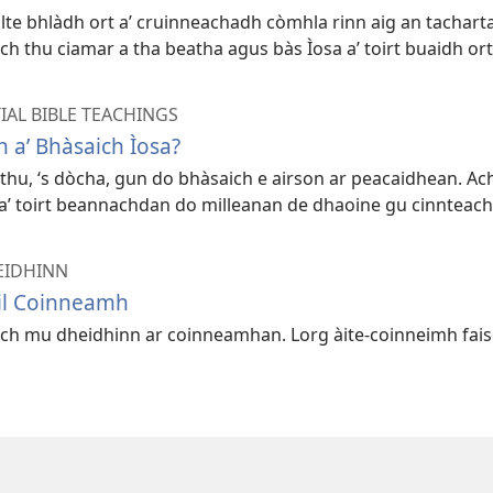
ilte bhlàdh ort a’ cruinneachadh còmhla rinn aig an tachar
ch thu ciamar a tha beatha agus bàs Ìosa a’ toirt buaidh ort
IAL BIBLE TEACHINGS
 a’ Bhàsaich Ìosa?
thu, ‘s dòcha, gun do bhàsaich e airson ar peacaidhean. Ach
 a’ toirt beannachdan do milleanan de dhaoine gu cinnteach
EIDHINN
eil Coinneamh
ch mu dheidhinn ar coinneamhan. Lorg àite-coinneimh fais