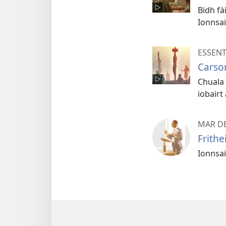
Bidh fà
Ionnsai
ESSENT
Carson
Chuala 
iobairt
MAR D
Frith
Ionnsai