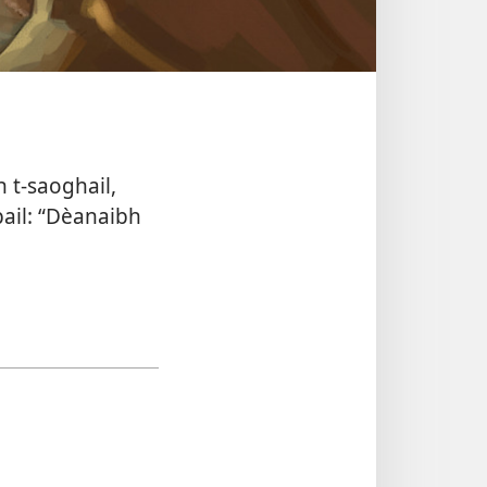
 t-saoghail,
bail: “Dèanaibh