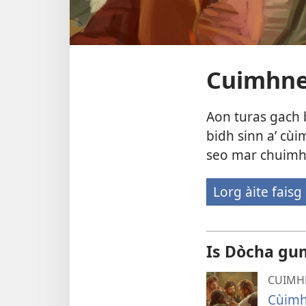
Cuimhne
Aon turas gach 
bidh sinn a’ cù
seo mar chuim
Lorg àite faisg
(ope
new
wind
Is Dòcha gum
CUIMH
Cùimh