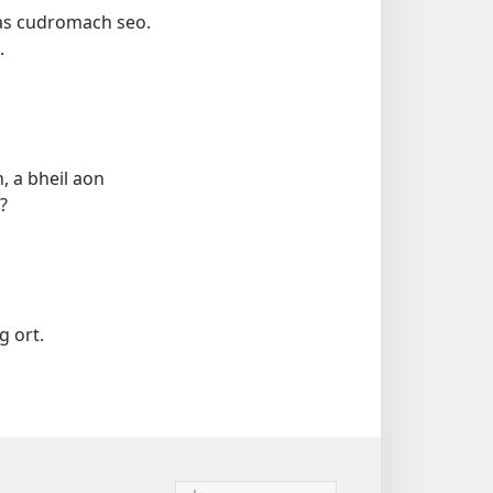
tas cudromach seo.
.
, a bheil aon
?
g ort.