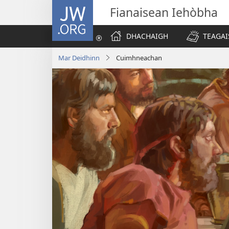
JW.ORG
Fianaisean Iehòbha
DHACHAIGH
TEAGAI
Mar Deidhinn
Cuimhneachan