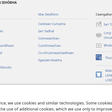
AN IEHÒBHA
Mar Deidhinn
Ceangalta
Ceistean Cumanta
Iarr 
an
Iarr Tadhal
Lorg 
(opens
chru
Coinneamhan
new
Bhid
uiridhean
Cuimhneachan
window)
il
Co-chruinneachaidhean
Thoi
Sgeulan-beatha
(opens
new
rkbooks
window)
Wat
LEA
(opens
LOI
new
window)
Le Fuaim
an Dràmatach Bhon
ence, we use cookies and similar technologies. Some cooki
the use of additional cookies, which we use only to improve 