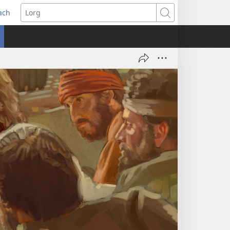
ach
Lorg
)