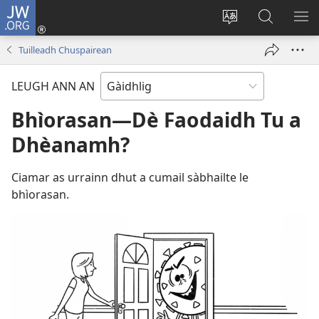
JW.ORG
Clàraich
a-
Change
Lorg
SH
steach
site
JW.ORG
ME
Tuilleadh Chuspairean
(opens
language
new
LEUGH ANN AN
window)
Bhìorasan—Dè Faodaidh Tu a
Dhèanamh?
Ciamar as urrainn dhut a cumail sàbhailte le
bhìorasan.