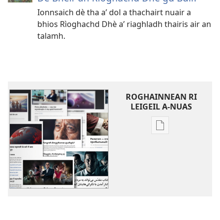
Ionnsaich dè tha a’ dol a thachairt nuair a
bhios Rìoghachd Dhè a’ riaghladh thairis air an
talamh.
ROGHAINNEAN RI
LEIGEIL A-NUAS
Publication
download
options
Tuilleadh
Chuspairean