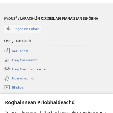
®
JW.ORG
/ LÀRACH-LÌN OIFIGEIL AIG FIANAISEAN IEHÒBHA
Roghainn Coltais
Ceangaltan Luath
Iarr Tadhal
Lorg Coinneamh
(opens
new
Lorg Co-chruinneachadh
(opens
window)
new
Fiosrachadh ùr
window)
Bhidioan
Lorg
Roghainnean Prìobhaideachd
Thoir Tabhartas
(opens
To provide you with the best possible experience, we