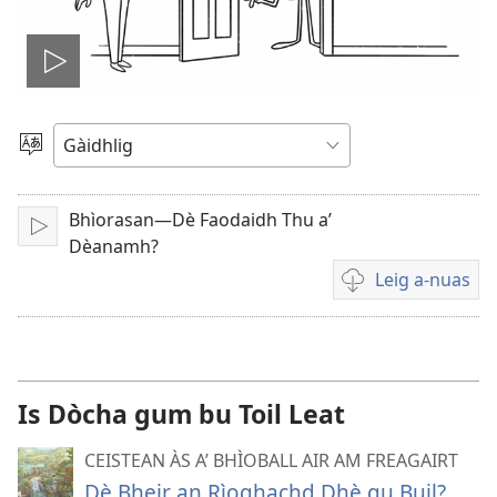
Play
video
Tagh
cànan
Bhìorasan—Dè Faodaidh Thu a’
Cluich
Dèanamh?
Leig a-nuas
Video
download
options
Is Dòcha gum bu Toil Leat
CEISTEAN ÀS A’ BHÌOBALL AIR AM FREAGAIRT
Dè Bheir an Rìoghachd Dhè gu Buil?