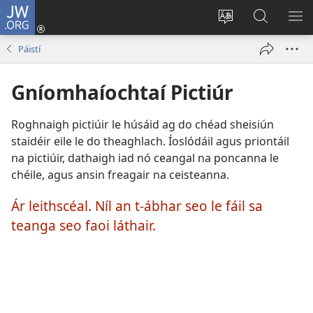
JW.ORG
Logáil
Isteach
Athraigh
Cuardaig
TA
(opens
teanga
ar
RO
Páistí
new
an
JW.ORG
window)
láithreáin
Gníomhaíochtaí Pictiúr
Roghnaigh pictiúir le húsáid ag do chéad sheisiún
staidéir eile le do theaghlach. Íoslódáil agus priontáil
na pictiúir, dathaigh iad nó ceangal na poncanna le
chéile, agus ansin freagair na ceisteanna.
Ár leithscéal. Níl an t-ábhar seo le fáil sa
teanga seo faoi láthair.