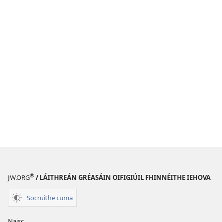
®
JW.ORG
/ LÁITHREÁN GRÉASÁIN OIFIGIÚIL FHINNÉITHE IEHOVA
Socruithe cuma
Naisc