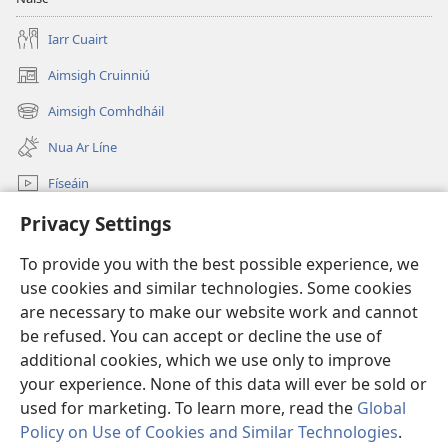
Iarr Cuairt
Aimsigh Cruinniú
(opens
new
Aimsigh Comhdháil
(opens
window)
new
Nua Ar Líne
window)
Físeáin
Cuardaigh
Privacy Settings
To provide you with the best possible experience, we
Síntiúis
(opens
use cookies and similar technologies. Some cookies
new
are necessary to make our website work and cannot
window)
Watchtower—Leabharlann ar Líne
(opens
be refused. You can accept or decline the use of
new
additional cookies, which we use only to improve
®
JW Hub
window)
(opens
your experience. None of this data will ever be sold or
new
used for marketing. To learn more, read the
Global
window)
Policy on Use of Cookies and Similar Technologies
.