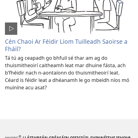
Cén Chaoi Ar Féidir Liom Tuilleadh Saoirse a
Fháil?
Tá tú ag ceapadh go bhfuil sé thar am ag do
thuismitheoirí caitheamh leat mar dhuine fásta, ach
b’fhéidir nach n-aontaíonn do thuismitheoirí leat.
Céard is féidir leat a dhéanamh le go mbeidh níos mó
muiníne acu asat?
®
JW.ORG
/ LÁITHREÁN GRÉASÁIN OIFIGIÚIL FHINNÉITHE IEHOVA