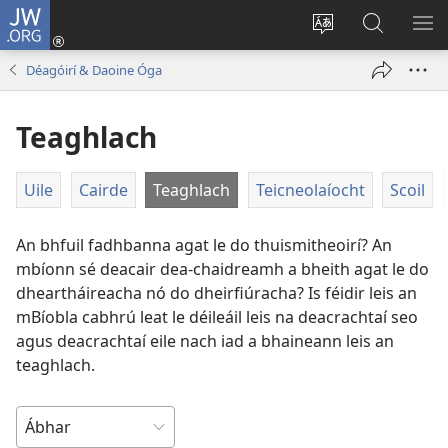
JW.ORG
Logáil
Isteach
Athraigh
Cuardaig
TA
(opens
teanga
ar
RO
Déagóirí & Daoine Óga
new
an
JW.ORG
window)
láithreáin
Teaghlach
Uile
Cairde
Teaghlach
Teicneolaíocht
Scoil
An bhfuil fadhbanna agat le do thuismitheoirí? An
mbíonn sé deacair dea-chaidreamh a bheith agat le do
dheartháireacha nó do dheirfiúracha? Is féidir leis an
mBíobla cabhrú leat le déileáil leis na deacrachtaí seo
agus deacrachtaí eile nach iad a bhaineann leis an
teaghlach.