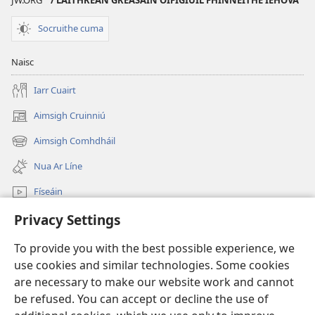
Socruithe cuma
Naisc
Iarr Cuairt
Aimsigh Cruinniú
(opens
new
Aimsigh Comhdháil
(opens
window)
new
Nua Ar Líne
window)
Físeáin
Privacy Settings
Cuardaigh
To provide you with the best possible experience, we
Síntiúis
(opens
use cookies and similar technologies. Some cookies
new
are necessary to make our website work and cannot
window)
Watchtower—Leabharlann ar Líne
be refused. You can accept or decline the use of
(opens
new