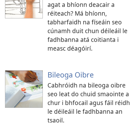
agat a bhíonn deacair a
réiteach? Má bhíonn,
tabharfaidh na físeáin seo
cúnamh duit chun déileáil le
fadhbanna atá coitianta i
measc déagóirí.
Bileoga Oibre
Cabhróidh na bileoga oibre
seo leat do chuid smaointe a
chur i bhfocail agus fáil réidh
le déileáil le fadhbanna an
tsaoil.