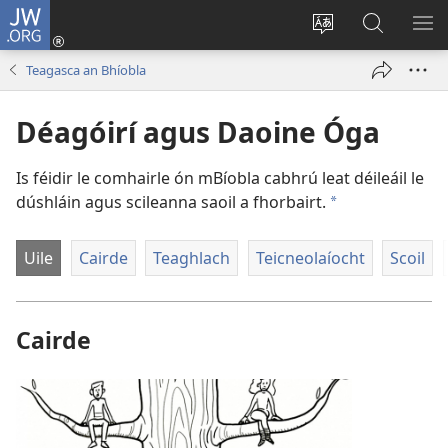
JW.ORG
Logáil
Isteach
Athraigh
Cuardaig
TA
(opens
teanga
ar
RO
Teagasca an Bhíobla
new
an
JW.ORG
window)
láithreáin
Déagóirí agus Daoine Óga
Is féidir le comhairle ón mBíobla cabhrú leat déileáil le
dúshláin agus scileanna saoil a fhorbairt.
a
Uile
Cairde
Teaghlach
Teicneolaíocht
Scoil
Cairde