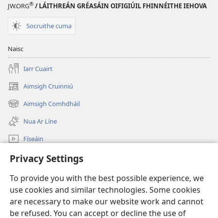
®
JW.ORG
/ LÁITHREÁN GRÉASÁIN OIFIGIÚIL FHINNÉITHE IEHOVA
Socruithe cuma
Naisc
Iarr Cuairt
Aimsigh Cruinniú
(opens
new
Aimsigh Comhdháil
(opens
window)
new
Nua Ar Líne
window)
Físeáin
Cuardaigh
Privacy Settings
To provide you with the best possible experience, we
Síntiúis
(opens
use cookies and similar technologies. Some cookies
new
are necessary to make our website work and cannot
window)
Watchtower—Leabharlann ar Líne
(opens
be refused. You can accept or decline the use of