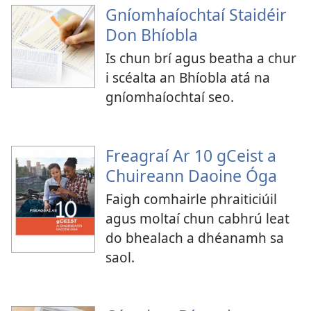
Gníomhaíochtaí Staidéir
Don Bhíobla
Is chun brí agus beatha a chur
i scéalta an Bhíobla atá na
gníomhaíochtaí seo.
Freagraí Ar 10 gCeist a
Chuireann Daoine Óga
Faigh comhairle phraiticiúil
agus moltaí chun cabhrú leat
do bhealach a dhéanamh sa
saol.