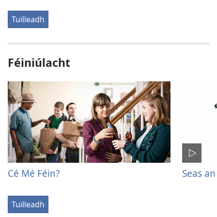
Tuilleadh
Féiniúlacht
Cé Mé Féin?
Seas an
Tuilleadh