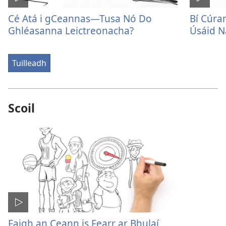
Cé Atá i gCeannas—Tusa Nó Do
Bí Cúra
Ghléasanna Leictreonacha?
Úsáid N
Tuilleadh
Scoil
Faigh an Ceann is Fearr ar Bhulaí