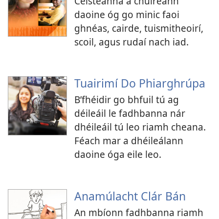
Ceisteanna a chuireann
daoine óg go minic faoi
ghnéas, cairde, tuismitheoirí,
scoil, agus rudaí nach iad.
Tuairimí Do Phiarghrúpa
B’fhéidir go bhfuil tú ag
déileáil le fadhbanna nár
dhéileáil tú leo riamh cheana.
Féach mar a dhéileálann
daoine óga eile leo.
Anamúlacht Clár Bán
An mbíonn fadhbanna riamh