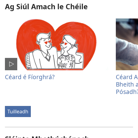
Ag Siúl Amach le Chéile
Céard é Fíorghrá?
Céard A
Bheith 
Pósadh
Tuilleadh