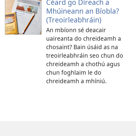
Céard go Díreach a
Mhúineann an Bíobla?
(Treoirleabhráin)
An mbíonn sé deacair
uaireanta do chreideamh a
chosaint? Bain úsáid as na
treoirleabhráin seo chun do
chreideamh a chothú agus
chun foghlaim le do
chreideamh a mhíniú.