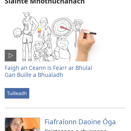
Sláinte Mhothúchánach
Faigh an Ceann is Fearr ar Bhulaí
Gan Buille a Bhualadh
Tuilleadh
Fiafraíonn Daoine Óga