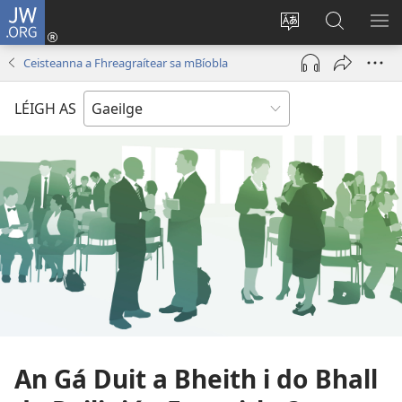
JW.ORG
Logáil
Isteach
Athraigh
Cuardaig
TA
(opens
teanga
ar
RO
Ceisteanna a Fhreagraítear sa mBíobla
new
an
JW.ORG
window)
láithreáin
LÉIGH AS
An Gá Duit a Bheith i do Bhall