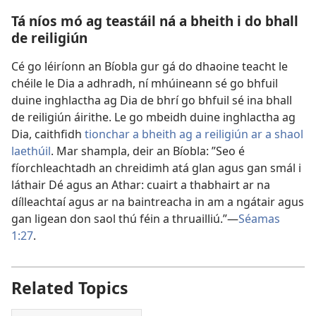
Tá níos mó ag teastáil ná a bheith i do bhall
de reiligiún
Cé go léiríonn an Bíobla gur gá do dhaoine teacht le
chéile le Dia a adhradh, ní mhúineann sé go bhfuil
duine inghlactha ag Dia de bhrí go bhfuil sé ina bhall
de reiligiún áirithe. Le go mbeidh duine inghlactha ag
Dia, caithfidh
tionchar a bheith ag a reiligiún ar a shaol
laethúil
. Mar shampla, deir an Bíobla: ”Seo é
fíorchleachtadh an chreidimh atá glan agus gan smál i
láthair Dé agus an Athar: cuairt a thabhairt ar na
dílleachtaí agus ar na baintreacha in am a ngátair agus
gan ligean don saol thú féin a thruailliú.”—
Séamas
1:27
.
Related Topics