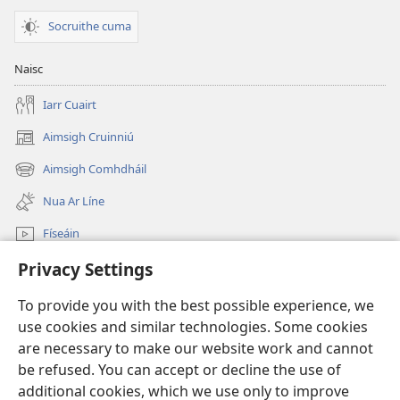
Socruithe cuma
Naisc
Iarr Cuairt
Aimsigh Cruinniú
(opens
new
Aimsigh Comhdháil
(opens
window)
new
Nua Ar Líne
window)
Físeáin
Privacy Settings
Cuardaigh
To provide you with the best possible experience, we
Síntiúis
(opens
use cookies and similar technologies. Some cookies
new
are necessary to make our website work and cannot
window)
Watchtower—Leabharlann ar Líne
be refused. You can accept or decline the use of
(opens
new
additional cookies, which we use only to improve
®