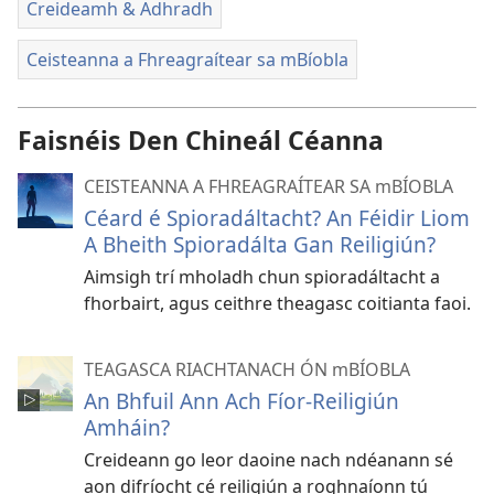
Creideamh & Adhradh
Ceisteanna a Fhreagraítear sa mBíobla
Faisnéis Den Chineál Céanna
CEISTEANNA A FHREAGRAÍTEAR SA mBÍOBLA
Céard é Spioradáltacht? An Féidir Liom
A Bheith Spioradálta Gan Reiligiún?
Aimsigh trí mholadh chun spioradáltacht a
fhorbairt, agus ceithre theagasc coitianta faoi.
TEAGASCA RIACHTANACH ÓN mBÍOBLA
An Bhfuil Ann Ach Fíor-Reiligiún
Amháin?
Creideann go leor daoine nach ndéanann sé
aon difríocht cé reiligiún a roghnaíonn tú