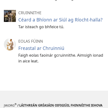
CRUINNITHE
Céard a Bhíonn ar Siúl ag Ríocht-halla?
Tar isteach go bhfeice tú.
EOLAS FÚINN
Freastal ar Chruinniú
Faigh eolas faoinár gcruinnithe. Aimsigh ionad
in aice leat.
®
JW.ORG
/ LÁITHREÁN GRÉASÁIN OIFIGIÚIL FHINNÉITHE IEHOVA