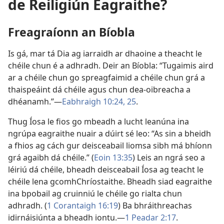
de Reiligiún Eagraithe?
Freagraíonn an Bíobla
Is gá, mar tá Dia ag iarraidh ar dhaoine a theacht le
chéile chun é a adhradh. Deir an Bíobla: “Tugaimis aird
ar a chéile chun go spreagfaimid a chéile chun grá a
thaispeáint dá chéile agus chun dea-oibreacha a
dhéanamh.”—
Eabhraigh 10:24, 25
.
Thug Íosa le fios go mbeadh a lucht leanúna ina
ngrúpa eagraithe nuair a dúirt sé leo: “As sin a bheidh
a fhios ag cách gur deisceabail liomsa sibh má bhíonn
grá agaibh dá chéile.” (
Eoin 13:35
) Leis an ngrá seo a
léiriú dá chéile, bheadh deisceabail Íosa ag teacht le
chéile lena gcomhChríostaithe. Bheadh siad eagraithe
ina bpobail ag cruinniú le chéile go rialta chun
adhradh. (
1 Corantaigh 16:19
) Ba bhráithreachas
idirnáisiúnta a bheadh iontu.—
1 Peadar 2:17
.