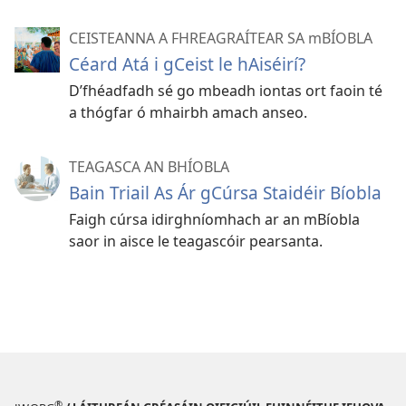
CEISTEANNA A FHREAGRAÍTEAR SA mBÍOBLA
Céard Atá i gCeist le hAiséirí?
D’fhéadfadh sé go mbeadh iontas ort faoin té
a thógfar ó mhairbh amach anseo.
TEAGASCA AN BHÍOBLA
Bain Triail As Ár gCúrsa Staidéir Bíobla
Faigh cúrsa idirghníomhach ar an mBíobla
saor in aisce le teagascóir pearsanta.
®