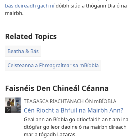
bás deireadh gach ní
dóibh siúd a thógann Dia ó na
mairbh.
Related Topics
Beatha & Bás
Ceisteanna a Fhreagraítear sa mBíobla
Faisnéis Den Chineál Céanna
TEAGASCA RIACHTANACH ÓN mBÍOBLA
Cén Riocht a Bhfuil na Mairbh Ann?
Geallann an Bíobla go dtiocfaidh an t-am ina
dtógfar go leor daoine ó na mairbh díreach
mar a tógadh Lazaras.