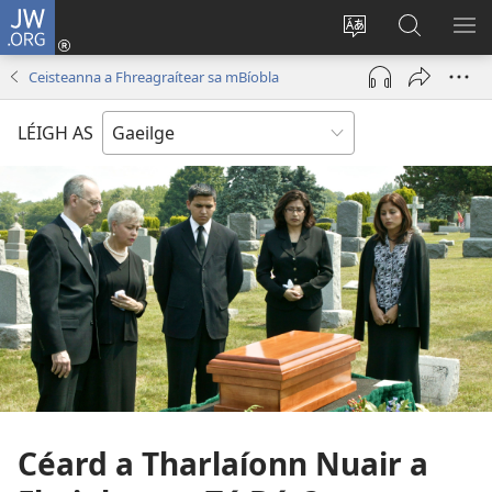
JW.ORG
Logáil
Isteach
Athraigh
Cuardaig
TA
(opens
teanga
ar
RO
Ceisteanna a Fhreagraítear sa mBíobla
new
an
JW.ORG
window)
láithreáin
LÉIGH AS
Céard a Tharlaíonn Nuair a