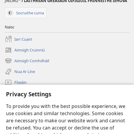
JW.ORG
/ LÁITHREÁN GRÉASÁIN OIFIGIÚIL FHINNÉITHE IEHOVA
Socruithe cuma
Naisc
Iarr Cuairt
Aimsigh Cruinniú
(opens
new
Aimsigh Comhdháil
(opens
window)
new
Nua Ar Líne
window)
Físeáin
Privacy Settings
Cuardaigh
To provide you with the best possible experience, we
Síntiúis
(opens
use cookies and similar technologies. Some cookies
new
are necessary to make our website work and cannot
window)
Watchtower—Leabharlann ar Líne
be refused. You can accept or decline the use of
(opens
new