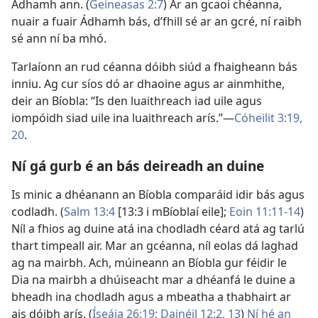
Ádhamh ann. (
Geineasas 2:7
) Ar an gcaoi chéanna,
nuair a fuair Ádhamh bás, d’fhill sé ar an gcré, ní raibh
sé ann ní ba mhó.
Tarlaíonn an rud céanna dóibh siúd a fhaigheann bás
inniu. Ag cur síos dó ar dhaoine agus ar ainmhithe,
deir an Bíobla: “Is den luaithreach iad uile agus
iompóidh siad uile ina luaithreach arís.”​—
Cóheilit 3:19,
20
.
Ní gá gurb é an bás deireadh an duine
Is minic a dhéanann an Bíobla comparáid idir bás agus
codladh. (
Salm 13:4
[13:3 i mBíoblaí eile];
Eoin 11:11-14
)
Níl a fhios ag duine atá ina chodladh céard atá ag tarlú
thart timpeall air. Mar an gcéanna, níl eolas dá laghad
ag na mairbh. Ach, múineann an Bíobla gur féidir le
Dia na mairbh a dhúiseacht mar a dhéanfá le duine a
bheadh ina chodladh agus a mbeatha a thabhairt ar
ais dóibh arís. (
Íseáia 26:19;
Dainéil 12:2,
13
)
Ní hé an