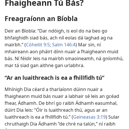
Fhaigheann Tú Bás?
Freagraíonn an Bíobla
Deir an Bíobla: “Dar ndóigh, is eol do na beo go
bhfaighidh siad bás, ach níl eolas dá laghad ag na
mairbh.” (
Cóheilit 9:5;
Salm 146:4
) Mar sin, ní
mhaireann aon pháirt dínn nuair a fhaigheann muid
bás. Ní féidir leis na mairbh smaoineamh, ná gníomhú,
mar tá siad gan aithne gan urlabhra.
“Ar an luaithreach is ea a fhillfidh tú”
Mhínigh Dia céard a tharlaíonn dúinn nuair a
fhaigheann muid bás nuair a labhair sé leis an gcéad
fhear, Ádhamh. De bhrí go raibh Ádhamh easumhal,
dúirt Dia leis: “Óir is luaithreach thú, agus ar an
luaithreach is ea a fhillfidh tú.” (
Geineasas 3:19
) Sular
chruthaigh Dia Ádhamh “de chré na talún,” ní raibh