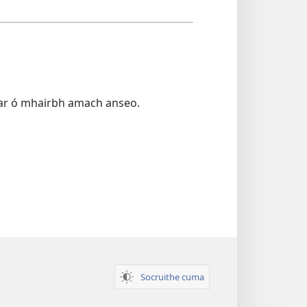
far ó mhairbh amach anseo.
Socruithe cuma