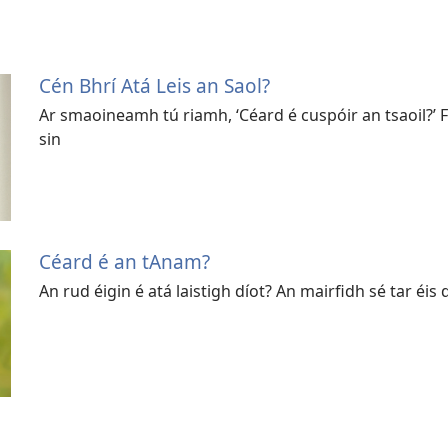
Cén Bhrí Atá Leis an Saol?
Ar smaoineamh tú riamh, ‘Céard é cuspóir an tsaoil?’ F
sin
Céard é an tAnam?
An rud éigin é atá laistigh díot? An mairfidh sé tar éis