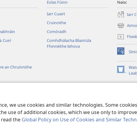
Eolas Fúinn
Naisc
Iarr Cuairt
Iarr C
Cruinnithe
Aims
(opens
Leabhráin
Comóradh
new
Físeá
window)
& Cuirí
Comhdhálacha Bliantúla
Fhinnéithe Iehova
Sínti
(opens
new
window)
re an Chruinnithe
Wat
(opens
Leab
new
window)
me
ht Dhrámata Bíobla
ence, we use cookies and similar technologies. Some cooki
the use of additional cookies, which we use only to improve 
, read the
Global Policy on Use of Cookies and Similar Tech
 and Tract Society of Pennsylvania.
TÉARMAÍ ÚSÁIDE
|
POLASAÍ PRÍOB