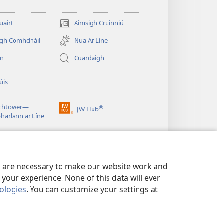
uairt
Aimsigh Cruinniú
(opens
new
igh Comhdháil
Nua Ar Líne
window)
in
Cuardaigh
úis
chtower—
®
JW Hub
(opens
harlann ar Líne
new
window)
es are necessary to make our website work and
your experience. None of this data will ever
nologies
. You can customize your settings at
HÁIDEACHTA
|
PRIVACY SETTINGS