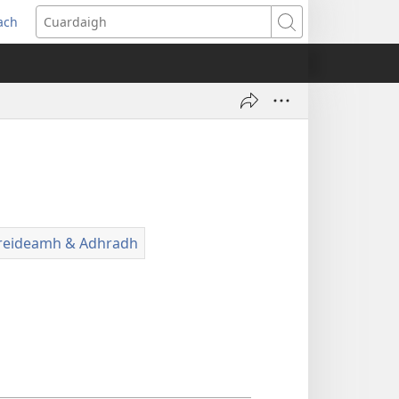
each
s
Cuardaigh
w)
reideamh & Adhradh