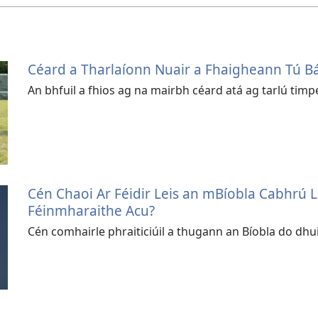
Céard a Tharlaíonn Nuair a Fhaigheann Tú B
An bhfuil a fhios ag na mairbh céard atá ag tarlú timp
Cén Chaoi Ar Féidir Leis an mBíobla Cabhrú L
Féinmharaithe Acu?
Cén comhairle phraiticiúil a thugann an Bíobla do dhui