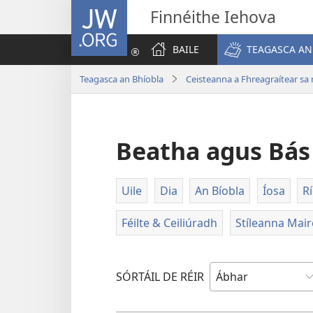
JW.ORG
Finnéithe Iehova
BAILE
TEAGASCA AN
Teagasca an Bhíobla
Ceisteanna a Fhreagraítear sa
Beatha agus Bás
Uile
Dia
An Bíobla
Íosa
R
Féilte & Ceiliúradh
Stíleanna Mair
SÓRTÁIL DE RÉIR