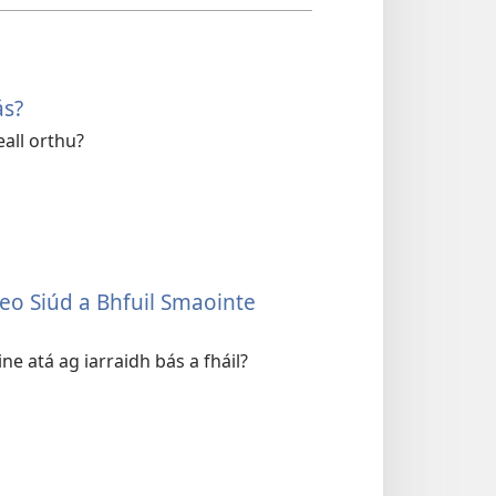
ás?
eall orthu?
eo Siúd a Bhfuil Smaointe
ne atá ag iarraidh bás a fháil?