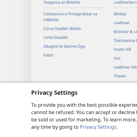
Teagasca an Bhíobla
Leabharlann
Ceisteanna a Fhreagraítear sa
Bíoblaí
mBíobla
Leabhair
Cúrsa Staidéir Bíobla
Bróisiúir & 
Uirlisí Staidéir
Traicteanna 
Déagóirí & Daoine Óga
Sraith Ailt
Páistí
Irisí
Leabhair Oib
Físeáin
Ceol
Privacy Settings
Drámaí Fuai
Léitheoireac
To provide you with the best possible experi
cannot be refused. You can accept or decline 
be sold or used for marketing. To learn more
any time by going to
Privacy Settings
.
Copyright
© 2026 Watch Tower Bible