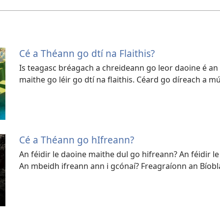
Cé a Théann go dtí na Flaithis?
Is teagasc bréagach a chreideann go leor daoine é a
maithe go léir go dtí na flaithis. Céard go díreach a 
Cé a Théann go hIfreann?
An féidir le daoine maithe dul go hifreann? An féidir 
An mbeidh ifreann ann i gcónaí? Freagraíonn an Bíobl