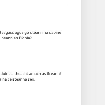
n teagasc agus go dtéann na daoine
múineann an Bíobla?
le duine a theacht amach as ifreann?
a na ceisteanna seo.