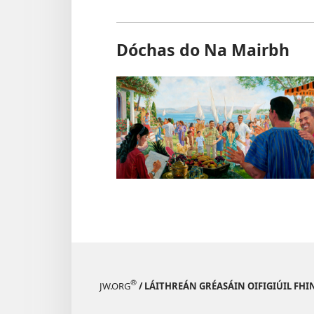
Dóchas do Na Mairbh
®
JW.ORG
/ LÁITHREÁN GRÉASÁIN OIFIGIÚIL FHI