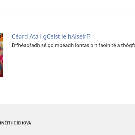
Céard Atá i gCeist le hAiséirí?
D’fhéadfadh sé go mbeadh iontas ort faoin té a thóg
NNÉITHE IEHOVA