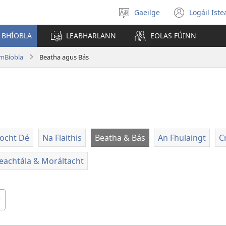
Gaeilge
Logáil Ist
Roghnaigh
(open
teanga
new
 BHÍOBLA
LEABHARLANN
EOLAS FÚINN
windo
 mBíobla
Beatha agus Bás
íocht Dé
Na Flaithis
Beatha & Bás
An Fhulaingt
C
eachtála & Moráltacht