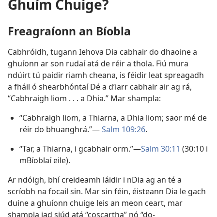
Ghuím Chuige?
Freagraíonn an Bíobla
Cabhróidh, tugann Iehova Dia cabhair do dhaoine a
ghuíonn ar son rudaí atá de réir a thola. Fiú mura
ndúirt tú paidir riamh cheana, is féidir leat spreagadh
a fháil ó shearbhóntaí Dé a d’iarr cabhair air ag rá,
“Cabhraigh liom . . . a Dhia.” Mar shampla:
“Cabhraigh liom, a Thiarna, a Dhia liom; saor mé de
réir do bhuanghrá.”—
Salm 109:26
.
“Tar, a Thiarna, i gcabhair orm.”—
Salm 30:11
(30:10 i
mBíoblaí eile).
Ar ndóigh, bhí creideamh láidir i nDia ag an té a
scríobh na focail sin. Mar sin féin, éisteann Dia le gach
duine a ghuíonn chuige leis an meon ceart, mar
shampla iad siúd atá “coscartha” nó “do-