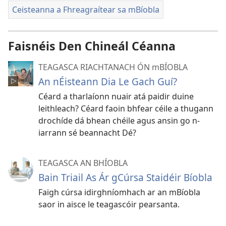
Ceisteanna a Fhreagraítear sa mBíobla
Faisnéis Den Chineál Céanna
TEAGASCA RIACHTANACH ÓN mBÍOBLA
An nÉisteann Dia Le Gach Guí?
Céard a tharlaíonn nuair atá paidir duine
leithleach? Céard faoin bhfear céile a thugann
drochíde dá bhean chéile agus ansin go n-
iarrann sé beannacht Dé?
TEAGASCA AN BHÍOBLA
Bain Triail As Ár gCúrsa Staidéir Bíobla
Faigh cúrsa idirghníomhach ar an mBíobla
saor in aisce le teagascóir pearsanta.