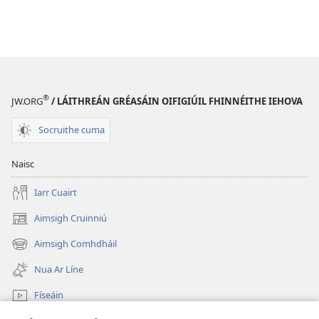
®
JW.ORG
/ LÁITHREÁN GRÉASÁIN OIFIGIÚIL FHINNÉITHE IEHOVA
Socruithe cuma
Naisc
Iarr Cuairt
Aimsigh Cruinniú
(opens
new
Aimsigh Comhdháil
(opens
window)
new
Nua Ar Líne
window)
Físeáin