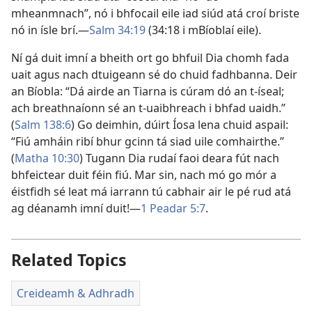
mheanmnach”, nó i bhfocail eile iad siúd atá croí briste
nó in ísle brí.—
Salm 34:19
(34:18 i mBíoblaí eile).
Ní gá duit imní a bheith ort go bhfuil Dia chomh fada
uait agus nach dtuigeann sé do chuid fadhbanna. Deir
an Bíobla: “Dá airde an Tiarna is cúram dó an t-íseal;
ach breathnaíonn sé an t-uaibhreach i bhfad uaidh.”
(
Salm 138:6
) Go deimhin, dúirt Íosa lena chuid aspail:
“Fiú amháin ribí bhur gcinn tá siad uile comhairthe.”
(
Matha 10:30
) Tugann Dia rudaí faoi deara fút nach
bhfeictear duit féin fiú. Mar sin, nach mó go mór a
éistfidh sé leat má iarrann tú cabhair air le pé rud atá
ag déanamh imní duit!—
1 Peadar 5:7
.
Related Topics
Creideamh & Adhradh