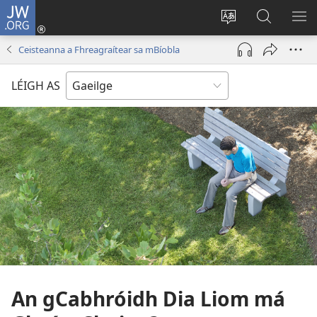
JW.ORG
Logáil
Isteach
Athraigh
Cuardaig
TA
(opens
teanga
ar
RO
Ceisteanna a Fhreagraítear sa mBíobla
new
an
JW.ORG
window)
láithreáin
LÉIGH AS
An gCabhróidh Dia Liom má