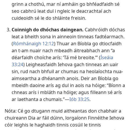
grinn a chothú, mar ní amháin go bhféadfaidh sé
seo cabhrú leat dul i ngleic le deacrachtaí ach
cuideoidh sé le do shláinte freisin.
Coinnigh do dhóchas daingean.
Cabhróidh dóchas
leat a bheith sona in ainneoin tinneas fadtéarmach.
(
Rómhánaigh 12:12
) Thuar an Bíobla go dtiocfaidh
an t-am nuair nach mbeadh áitreabhach ann “a
déarfaidh choíche arís: ‘Tá mé breoite.’” (
Íseáia
33:24
) Leigheasfaidh Iehova gach tinneas an uair
sin, rud nach bhfuil ar chumas na heolaíochta nua-
aimseartha a dhéanamh anois. Deir an Bíobla go
mbeidh daoine arís ag dul in aois na hóige: “Bíonn a
chneas arís i mbláth na hóige; agus filleann sé arís
ar laethanta a chumais.”​—
Iób 33:25
.
Nóta: Cé go dtugann muid aitheantas don chabhair a
chuireann Dia ar fáil dúinn, lorgaíonn Finnéithe Iehova
cóir leighis le haghaidh tinnis cosúil le tinnis