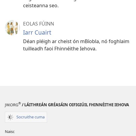
ceisteanna seo.
EOLAS FÚINN
Iarr Cuairt
Déan pléigh ar cheist ón mBíobla, nó foghlaim
tuilleadh faoi Fhinnéithe Iehova.
®
JW.ORG
/ LÁITHREÁN GRÉASÁIN OIFIGIÚIL FHINNÉITHE IEHOVA
Socruithe cuma
Naisc