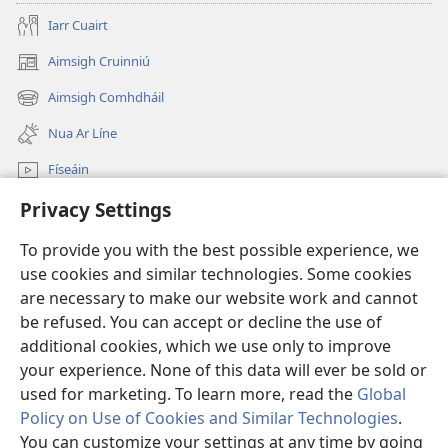
Iarr Cuairt
Aimsigh Cruinniú
(opens
new
Aimsigh Comhdháil
(opens
window)
new
Nua Ar Líne
window)
Físeáin
Privacy Settings
Cuardaigh
To provide you with the best possible experience, we
Síntiúis
(opens
use cookies and similar technologies. Some cookies
new
are necessary to make our website work and cannot
window)
Watchtower—Leabharlann ar Líne
be refused. You can accept or decline the use of
(opens
new
additional cookies, which we use only to improve
®
JW Hub
window)
(opens
your experience. None of this data will ever be sold or
new
used for marketing. To learn more, read the
Global
window)
Policy on Use of Cookies and Similar Technologies
.
You can customize your settings at any time by going