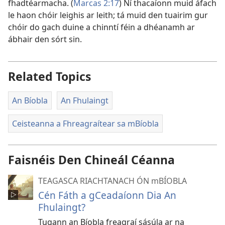
fhadtéarmacha. (
Marcas 2:17
) Ní thacaíonn muid áfach
le haon chóir leighis ar leith; tá muid den tuairim gur
chóir do gach duine a chinntí féin a dhéanamh ar
ábhair den sórt sin.
Related Topics
An Bíobla
An Fhulaingt
Ceisteanna a Fhreagraítear sa mBíobla
Faisnéis Den Chineál Céanna
TEAGASCA RIACHTANACH ÓN mBÍOBLA
Cén Fáth a gCeadaíonn Dia An
Fhulaingt?
Tugann an Bíobla freagraí sásúla ar na