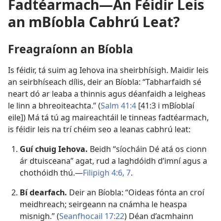
Fadtéarmach—An Féidir Leis
an mBíobla Cabhrú Leat?
Freagraíonn an Bíobla
Is féidir, tá suim ag Iehova ina sheirbhísigh. Maidir leis
an seirbhíseach dílis, deir an Bíobla: “Tabharfaidh sé
neart dó ar leaba a thinnis agus déanfaidh a leigheas
le linn a bhreoiteachta.” (
Salm 41:4
[41:3 i mBíoblaí
eile]) Má tá tú ag maireachtáil le tinneas fadtéarmach,
is féidir leis na trí chéim seo a leanas cabhrú leat:
Guí chuig Iehova.
Beidh “síocháin Dé atá os cionn
ár dtuisceana” agat, rud a laghdóidh d’imní agus a
chothóidh thú.​—
Filipigh 4:6, 7
.
Bí dearfach.
Deir an Bíobla: “Oideas fónta an croí
meidhreach; seirgeann na cnámha le heaspa
misnigh.” (
Seanfhocail 17:22
) Déan d’acmhainn