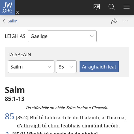
JW.ORG
Logáil
Isteach
Athraigh
Cuardaig
TA
(opens
teanga
ar
RO
Sailm
new
an
JW.ORG
window)
láithreáin
LÉIGH AS
TAISPEÁIN
Chapter
Leabhar
Salm
85:1-13
Do stiúrthóir an chóir. Salm le clann Chorach.
85
[85:2] Bhí tú fabhrach le do thalamh, a Thiarna;
d’athraigh tú chun feabhais cinniúint Iacóib.
2