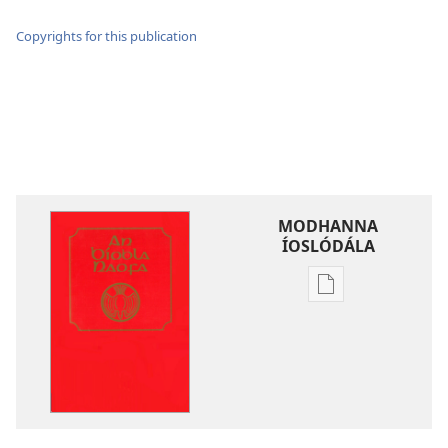
Copyrights for this publication
MODHANNA
ÍOSLÓDÁLA
Modhanna
íoslódála
d'fhoilseacháin
digiteach
An
Bíobla
Naofa