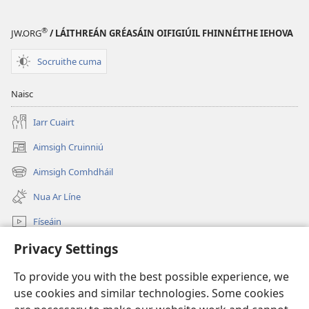
®
JW.ORG
/ LÁITHREÁN GRÉASÁIN OIFIGIÚIL FHINNÉITHE IEHOVA
Socruithe cuma
Naisc
Iarr Cuairt
Aimsigh Cruinniú
(opens
new
Aimsigh Comhdháil
(opens
window)
new
Nua Ar Líne
window)
Físeáin
Privacy Settings
Cuardaigh
To provide you with the best possible experience, we
Síntiúis
(opens
use cookies and similar technologies. Some cookies
new