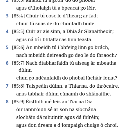
[85:3] Mhaith tú a gcoir do do phobal
agus d’fholaigh tú a bpeacaí go léir.
3
[85:4] Chuir tú cosc le d’fhearg ar fad;
chuir tú suas de do chonfadh buile.
4
[85:5] Cuir ar ais sinn, a Dhia ár Slanaitheoir;
agus ná bí i bhfaltanas linn feasta.
5
[85:6] An mbeidh tú i bhfeirg linn go brách,
nach mbeidh deireadh go deo le do fhraoch?
6
[85:7] Nach dtabharfaidh tú aiseag ár mbeatha
dúinn
chun go ndéanfaidh do phobal lúcháir ionat?
7
[85:8] Taispeáin dúinn, a Thiarna, do thrócaire,
agus tabhair dúinn cúnamh do shlánaithe.
8
[85:9] Éistfidh mé leis an Tiarna Dia
óir labhróidh sé ar son na síochána –
síocháin dá mhuintir agus dá fhíréin;
agus don dream a d’iompaigh chuige ó chroí.