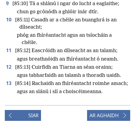
9
[85:10] Tá a shlánú i ngar do lucht a eaglaithe;
chun go gcónódh a ghlóir inár dtír.
10
[85:11] Casadh ar a chéile an buanghrá is an
dílseacht;
phóg an fhíréantacht agus an tsíocháin a
chéile.
11
[85:12] Eascróidh an dílseacht as an talamh;
agus breathnóidh an fhíréantacht ó neamh.
12
[85:13] Cuirfidh an Tiarna an séan orainn;
agus tabharfaidh an talamh a thoradh uaidh.
13
[85:14] Rachaidh an fhíréantacht roimhe amach;
agus an slánú i slí a choiscéimeanna.
SIAR
AR AGHAIDH