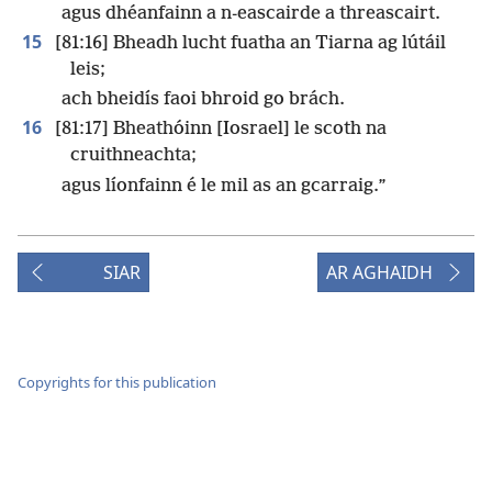
agus dhéanfainn a n-eascairde a threascairt.
15
[81:16] Bheadh lucht fuatha an Tiarna ag lútáil
leis;
ach bheidís faoi bhroid go brách.
16
[81:17] Bheathóinn [Iosrael] le scoth na
cruithneachta;
agus líonfainn é le mil as an gcarraig.”
SIAR
AR AGHAIDH
Copyrights for this publication