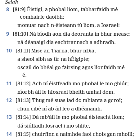
Selah
8
[81:9] Éistigí, a phobal liom, tabharfaidh mé
comhairle daoibh;
monuar nach n-éisteann tú liom, a Iosrael!
9
[81:10] Ná bíodh aon dia deoranta in bhur measc;
ná déanaigí dia eachtrannach a adhradh.
10
[81:11] Mise an Tiarna, bhur nDia,
a sheol sibh as tír na hÉigipte;
oscail do bhéal go fairsing agus líonfaidh mé
é.
11
[81:12] Ach ní éistfeadh mo phobal le mo ghlór;
níorbh áil le hIosrael bheith umhal dom.
12
[81:13] Thug mé suas iad do mhianta a gcroí;
chun cibé ní ab áil leo a dhéanamh.
13
[81:14] Dá mb’áil le mo phobal éisteacht liom;
dá siúlfadh Iosrael i mo shlite,
14
[81:15] chuirfinn a naimhde faoi chois gan mhoill;