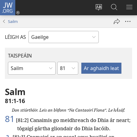
JW.ORG
Logáil
Isteach
Athraigh
Cuardaig
TA
(opens
teanga
ar
RO
Sailm
new
an
JW.ORG
window)
láithreáin
LÉIGH AS
TAISPEÁIN
Chapter
Leabhar
Salm
81:1-16
Don stiúrthóir. Leis an bhfonn “Na Cantaoirí Fíona”. Le hÁsáf.
81
[81:2] Canaimis go meidhreach do Dhia ár neart;
tógaigí gártha gliondair do Dhia Iacóib.
2