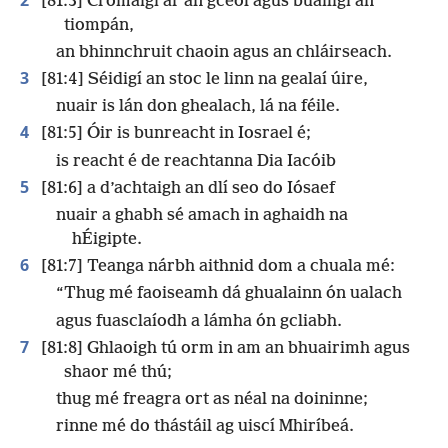
[81:3] Cromaigí ar an gceol agus buailigí an
tiompán,
an bhinnchruit chaoin agus an chláirseach.
3
[81:4] Séidigí an stoc le linn na gealaí úire,
nuair is lán don ghealach, lá na féile.
4
[81:5] Óir is bunreacht in Iosrael é;
is reacht é de reachtanna Dia Iacóib
5
[81:6] a d’achtaigh an dlí seo do Iósaef
nuair a ghabh sé amach in aghaidh na
hÉigipte.
6
[81:7] Teanga nárbh aithnid dom a chuala mé:
“Thug mé faoiseamh dá ghualainn ón ualach
agus fuasclaíodh a lámha ón gcliabh.
7
[81:8] Ghlaoigh tú orm in am an bhuairimh agus
shaor mé thú;
thug mé freagra ort as néal na doininne;
rinne mé do thástáil ag uiscí Mhiríbeá.