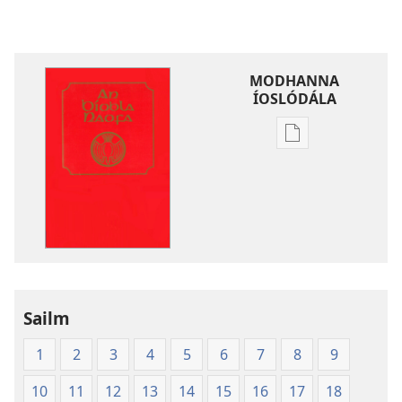
MODHANNA
ÍOSLÓDÁLA
Modhanna
íoslódála
d'fhoilseacháin
digiteach
An
Bíobla
Naofa
Sailm
1
2
3
4
5
6
7
8
9
10
11
12
13
14
15
16
17
18