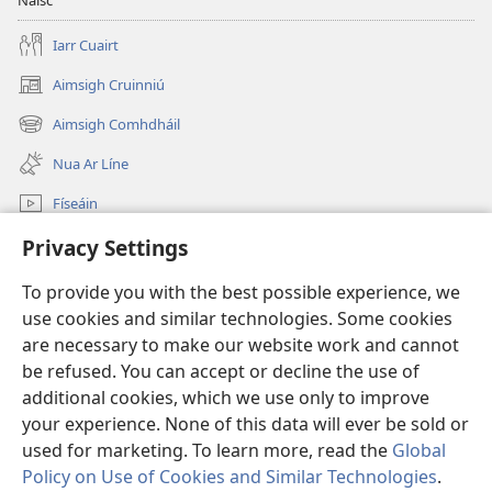
Naisc
Iarr Cuairt
Aimsigh Cruinniú
(opens
new
Aimsigh Comhdháil
(opens
window)
new
Nua Ar Líne
window)
Físeáin
Cuardaigh
Privacy Settings
To provide you with the best possible experience, we
Síntiúis
(opens
use cookies and similar technologies. Some cookies
new
are necessary to make our website work and cannot
window)
Watchtower—Leabharlann ar Líne
(opens
be refused. You can accept or decline the use of
new
additional cookies, which we use only to improve
®
JW Hub
window)
(opens
your experience. None of this data will ever be sold or
new
used for marketing. To learn more, read the
Global
window)
Policy on Use of Cookies and Similar Technologies
.