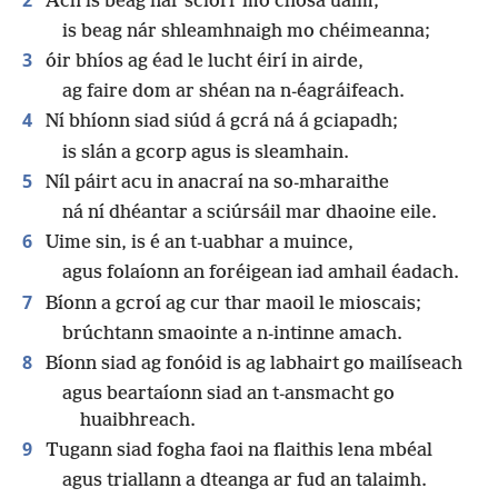
Ach is beag nár sciorr mo chosa uaim;
is beag nár shleamhnaigh mo chéimeanna;
3
óir bhíos ag éad le lucht éirí in airde,
ag faire dom ar shéan na n-éagráifeach.
4
Ní bhíonn siad siúd á gcrá ná á gciapadh;
is slán a gcorp agus is sleamhain.
5
Níl páirt acu in anacraí na so-mharaithe
ná ní dhéantar a sciúrsáil mar dhaoine eile.
6
Uime sin, is é an t-uabhar a muince,
agus folaíonn an foréigean iad amhail éadach.
7
Bíonn a gcroí ag cur thar maoil le mioscais;
brúchtann smaointe a n-intinne amach.
8
Bíonn siad ag fonóid is ag labhairt go mailíseach
agus beartaíonn siad an t-ansmacht go
huaibhreach.
9
Tugann siad fogha faoi na flaithis lena mbéal
agus triallann a dteanga ar fud an talaimh.