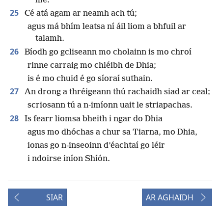
mé.
25
Cé atá agam ar neamh ach tú;
agus má bhím leatsa ní áil liom a bhfuil ar
talamh.
26
Bíodh go gcliseann mo cholainn is mo chroí
rinne carraig mo chléibh de Dhia;
is é mo chuid é go síoraí suthain.
27
An drong a thréigeann thú rachaidh siad ar ceal;
scriosann tú a n-imíonn uait le striapachas.
28
Is fearr liomsa bheith i ngar do Dhia
agus mo dhóchas a chur sa Tiarna, mo Dhia,
ionas go n-inseoinn d’éachtaí go léir
i ndoirse iníon Shíón.
SIAR
AR AGHAIDH