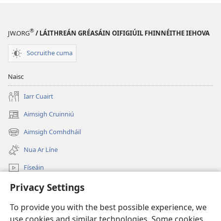
®
JW.ORG
/ LÁITHREÁN GRÉASÁIN OIFIGIÚIL FHINNÉITHE IEHOVA
Socruithe cuma
Naisc
Iarr Cuairt
Aimsigh Cruinniú
(opens
new
Aimsigh Comhdháil
(opens
window)
new
Nua Ar Líne
window)
Físeáin
Privacy Settings
Cuardaigh
To provide you with the best possible experience, we
Síntiúis
(opens
use cookies and similar technologies. Some cookies