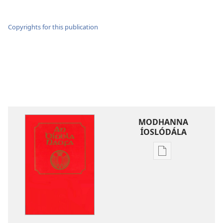
Copyrights for this publication
MODHANNA
ÍOSLÓDÁLA
Modhanna
íoslódála
d'fhoilseacháin
digiteach
An
Bíobla