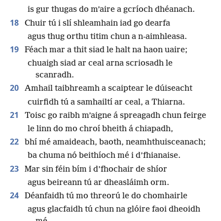
is gur thugas do m’aire a gcríoch dhéanach.
18
Chuir tú i slí shleamhain iad go dearfa
agus thug orthu titim chun a n-aimhleasa.
19
Féach mar a thit siad le halt na haon uaire;
chuaigh siad ar ceal arna scriosadh le
scanradh.
20
Amhail taibhreamh a scaiptear le dúiseacht
cuirfidh tú a samhailtí ar ceal, a Thiarna.
21
Toisc go raibh m’aigne á spreagadh chun feirge
le linn do mo chroí bheith á chiapadh,
22
bhí mé amaideach, baoth, neamhthuisceanach;
ba chuma nó beithíoch mé i d’fhianaise.
23
Mar sin féin bím i d’fhochair de shíor
agus beireann tú ar dheasláimh orm.
24
Déanfaidh tú mo threorú le do chomhairle
agus glacfaidh tú chun na glóire faoi dheoidh