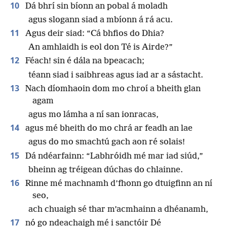
10
Dá bhrí sin bíonn an pobal á moladh
agus slogann siad a mbíonn á rá acu.
11
Agus deir siad: “Cá bhfios do Dhia?
An amhlaidh is eol don Té is Airde?”
12
Féach! sin é dála na bpeacach;
téann siad i saibhreas agus iad ar a sástacht.
13
Nach díomhaoin dom mo chroí a bheith glan
agam
agus mo lámha a ní san ionracas,
14
agus mé bheith do mo chrá ar feadh an lae
agus do mo smachtú gach aon ré solais!
15
Dá ndéarfainn: “Labhróidh mé mar iad siúd,”
bheinn ag tréigean dúchas do chlainne.
16
Rinne mé machnamh d’fhonn go dtuigfinn an ní
seo,
ach chuaigh sé thar m’acmhainn a dhéanamh,
17
nó go ndeachaigh mé i sanctóir Dé