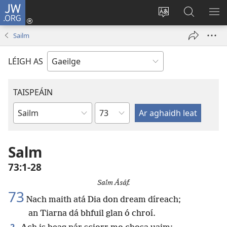
JW.ORG
Logáil
Isteach
Athraigh
Cuardaig
TA
(opens
teanga
ar
RO
Sailm
new
an
JW.ORG
window)
láithreáin
LÉIGH AS
TAISPEÁIN
Chapter
Leabhar
Salm
73:1-28
Salm Ásáf.
73
Nach maith atá Dia don dream díreach;
an Tiarna dá bhfuil glan ó chroí.
2