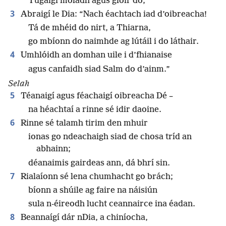
Tugaigí moladh agus glóir dó;
3
Abraigí le Dia: “Nach éachtach iad d’oibreacha!
Tá de mhéid do nirt, a Thiarna,
go mbíonn do naimhde ag lútáil i do láthair.
4
Umhlóidh an domhan uile i d’fhianaise
agus canfaidh siad Salm do d’ainm.”
Selah
5
Téanaigí agus féachaigí oibreacha Dé –
na héachtaí a rinne sé idir daoine.
6
Rinne sé talamh tirim den mhuir
ionas go ndeachaigh siad de chosa tríd an
abhainn;
déanaimis gairdeas ann, dá bhrí sin.
7
Rialaíonn sé lena chumhacht go brách;
bíonn a shúile ag faire na náisiún
sula n-éireodh lucht ceannairce ina éadan.
8
Beannaígí dár nDia, a chiníocha,