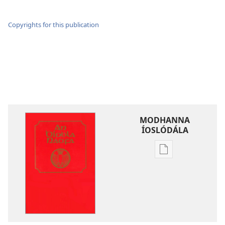
Copyrights for this publication
MODHANNA
ÍOSLÓDÁLA
Modhanna
íoslódála
d'fhoilseacháin
digiteach
An
Bíobla