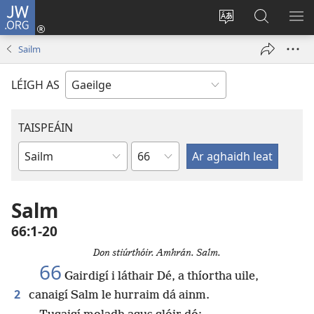
JW.ORG
Logáil
Isteach
Athraigh
Cuardaig
TA
(opens
teanga
ar
RO
Sailm
new
an
JW.ORG
window)
láithreáin
LÉIGH AS
TAISPEÁIN
Chapter
Leabhar
Salm
66:1-20
Don stiúrthóir. Amhrán. Salm.
66
Gairdigí i láthair Dé, a thíortha uile,
2
canaigí Salm le hurraim dá ainm.