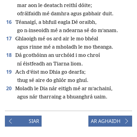
mar aon le deatach reithí dóite;
ofrálfaidh mé damhra agus gabhair duit.
16
Téanaigí, a bhfuil eagla Dé oraibh,
go n-inseoidh mé a ndearna sé do m’anam.
17
Ghlaoigh mé os ard air le mo bhéal
agus rinne mé a mholadh le mo theanga.
18
Dá gcothóinn an urchóid i mo chroí
ní éistfeadh an Tiarna liom.
19
Ach d’éist mo Dhia go dearfa;
thug sé aire do ghlór mo ghuí.
20
Moladh le Dia nár eitigh mé ar m’achainí,
agus nár tharraing a bhuanghrá uaim.
SIAR
AR AGHAIDH