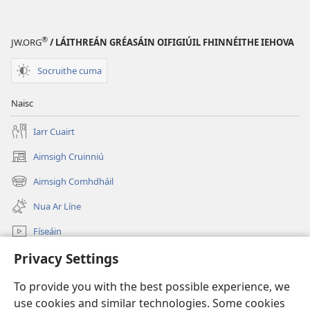
®
JW.ORG
/ LÁITHREÁN GRÉASÁIN OIFIGIÚIL FHINNÉITHE IEHOVA
Socruithe cuma
Naisc
Iarr Cuairt
Aimsigh Cruinniú
(opens
new
Aimsigh Comhdháil
(opens
window)
new
Nua Ar Líne
window)
Físeáin
Privacy Settings
Cuardaigh
To provide you with the best possible experience, we
Síntiúis
(opens
use cookies and similar technologies. Some cookies
new