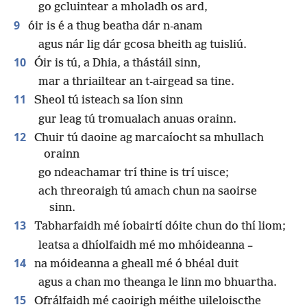
go gcluintear a mholadh os ard,
9
óir is é a thug beatha dár n-anam
agus nár lig dár gcosa bheith ag tuisliú.
10
Óir is tú, a Dhia, a thástáil sinn,
mar a thriailtear an t-airgead sa tine.
11
Sheol tú isteach sa líon sinn
gur leag tú tromualach anuas orainn.
12
Chuir tú daoine ag marcaíocht sa mhullach
orainn
go ndeachamar trí thine is trí uisce;
ach threoraigh tú amach chun na saoirse
sinn.
13
Tabharfaidh mé íobairtí dóite chun do thí liom;
leatsa a dhíolfaidh mé mo mhóideanna –
14
na móideanna a gheall mé ó bhéal duit
agus a chan mo theanga le linn mo bhuartha.
15
Ofrálfaidh mé caoirigh méithe uileloiscthe