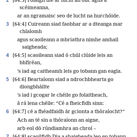
[64:3] Folaigh mé ar lucht an oilc agus a
scéimeanna,
ar an ngramaisc seo de lucht na hurchóide.
3
[64:4] Cuireann siad faobhar ar a dteanga mar
chlaíomh
agus scaoileann a mbriathra nimhe amhail
saigheada;
4
[64:5] scaoileann siad ó chúl clúide leis an
bhfíréan,
’s iad ag caitheamh leis go tobann gan eagla.
5
[64:6] Beartaíonn siad a ndrochbhearta go
diongbháilte
’s iad i gcogar le chéile go folaitheach,
á rá lena chéile: “Cé a fheicfidh sinn:
6
[64:7] cé a fhéadfaidh ár gcionta a thóraíocht?”
Ach an té sin a thóraíonn an aigne,
arb eol dó rúndiamhra an chroí –
7
[64:8] scaoilfidh Dia a shaigheada leo go tobann,