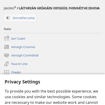
®
JW.ORG
/ LÁITHREÁN GRÉASÁIN OIFIGIÚIL FHINNÉITHE IEHOVA
Socruithe cuma
Naisc
Iarr Cuairt
Aimsigh Cruinniú
(opens
new
Aimsigh Comhdháil
(opens
window)
new
Nua Ar Líne
window)
Físeáin
Cuardaigh
Privacy Settings
To provide you with the best possible experience, we
Síntiúis
(opens
use cookies and similar technologies. Some cookies
new
are necessary to make our website work and cannot
window)