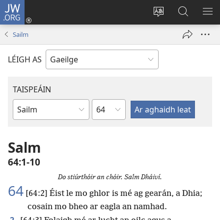
JW.ORG
Logáil
Isteach
Athraigh
Cuardaig
TA
(opens
teanga
ar
RO
Sailm
new
an
JW.ORG
window)
láithreáin
LÉIGH AS
TAISPEÁIN
Chapter
Leabhar
Salm
64:1-10
Do stiúrthóir an chóir. Salm Dháiví.
64
[64:2] Éist le mo ghlor is mé ag gearán, a Dhia;
cosain mo bheo ar eagla an namhad.
2