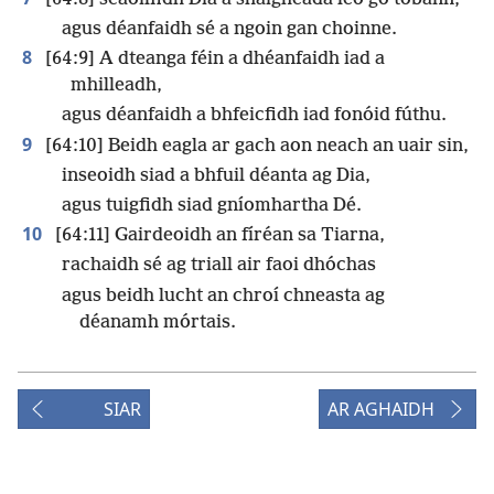
agus déanfaidh sé a ngoin gan choinne.
8
[64:9] A dteanga féin a dhéanfaidh iad a
mhilleadh,
agus déanfaidh a bhfeicfidh iad fonóid fúthu.
9
[64:10] Beidh eagla ar gach aon neach an uair sin,
inseoidh siad a bhfuil déanta ag Dia,
agus tuigfidh siad gníomhartha Dé.
10
[64:11] Gairdeoidh an fíréan sa Tiarna,
rachaidh sé ag triall air faoi dhóchas
agus beidh lucht an chroí chneasta ag
déanamh mórtais.
SIAR
AR AGHAIDH