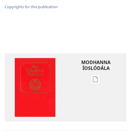
Copyrights for this publication
MODHANNA
ÍOSLÓDÁLA
Modhanna
íoslódála
d'fhoilseacháin
digiteach
An
Bíobla
Naofa