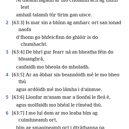
Ní théann lagadh ar mo cholainn ach ag tnúth
leat
amhail talamh túr tirim gan uisce.
2
[63:3] Is mar sin a bhínn ag amharc ort san ionad
naofa
d’fhonn go bhfeicfinn do ghlóir is do
chumhacht.
3
[63:4] De bhrí gur fearr ná an bheatha féin do
bhuanghrá,
canfaidh mo bheola do mholadh.
4
[63:5] Ar an ábhar sin beannóidh mé le mo bheo
thú
agus ardóidh mé mo lámha i d’ainmse.
5
[63:6] Líonfar m’anam mar a líonfaí le fleá é,
agus molfaidh mo bhéal le ríméad thú.
6
[63:7] I mo luí dom ar mo leaba bím ag
cuimhneamh ort,
bím ag smaoineamh ort i dtráthanna na