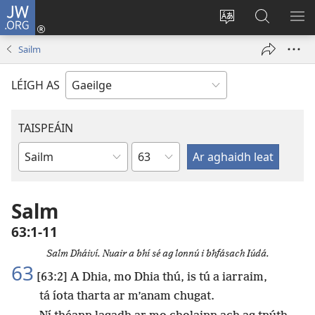
JW.ORG
Logáil
Isteach
Athraigh
Cuardaig
TA
(opens
teanga
ar
RO
Sailm
new
an
JW.ORG
window)
láithreáin
LÉIGH AS
TAISPEÁIN
Chapter
Leabhar
Salm
63:1-11
Salm Dháiví. Nuair a bhí sé ag lonnú i bhfásach Iúdá.
63
[63:2] A Dhia, mo Dhia thú, is tú a iarraim,
tá íota tharta ar m’anam chugat.