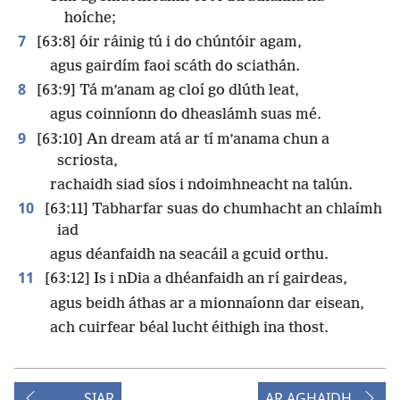
hoíche;
7
[63:8] óir ráinig tú i do chúntóir agam,
agus gairdím faoi scáth do sciathán.
8
[63:9] Tá m’anam ag cloí go dlúth leat,
agus coinníonn do dheaslámh suas mé.
9
[63:10] An dream atá ar tí m’anama chun a
scriosta,
rachaidh siad síos i ndoimhneacht na talún.
10
[63:11] Tabharfar suas do chumhacht an chlaímh
iad
agus déanfaidh na seacáil a gcuid orthu.
11
[63:12] Is i nDia a dhéanfaidh an rí gairdeas,
agus beidh áthas ar a mionnaíonn dar eisean,
ach cuirfear béal lucht éithigh ina thost.
SIAR
AR AGHAIDH