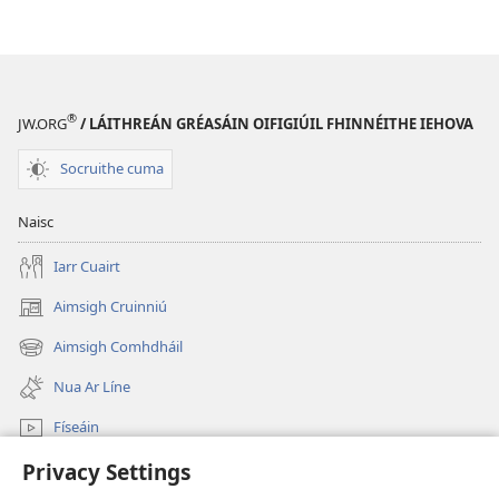
®
JW.ORG
/ LÁITHREÁN GRÉASÁIN OIFIGIÚIL FHINNÉITHE IEHOVA
Socruithe cuma
Naisc
Iarr Cuairt
Aimsigh Cruinniú
(opens
new
Aimsigh Comhdháil
(opens
window)
new
Nua Ar Líne
window)
Físeáin
Privacy Settings
Cuardaigh