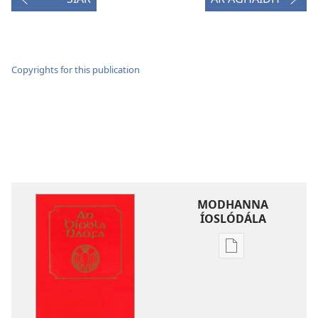
Copyrights for this publication
MODHANNA
ÍOSLÓDÁLA
Modhanna
íoslódála
d'fhoilseacháin
digiteach