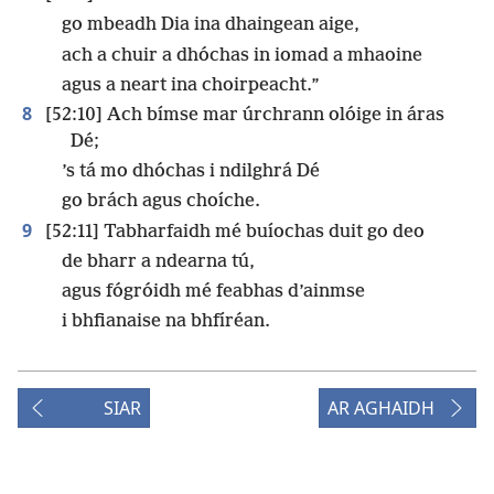
go mbeadh Dia ina dhaingean aige,
ach a chuir a dhóchas in iomad a mhaoine
agus a neart ina choirpeacht.”
8
[52:10] Ach bímse mar úrchrann olóige in áras
Dé;
’s tá mo dhóchas i ndilghrá Dé
go brách agus choíche.
9
[52:11] Tabharfaidh mé buíochas duit go deo
de bharr a ndearna tú,
agus fógróidh mé feabhas d’ainmse
i bhfianaise na bhfíréan.
SIAR
AR AGHAIDH