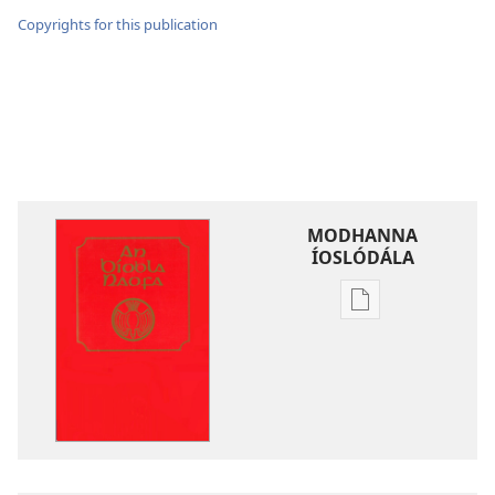
Copyrights for this publication
MODHANNA
ÍOSLÓDÁLA
Modhanna
íoslódála
d'fhoilseacháin
digiteach
An
Bíobla
Naofa