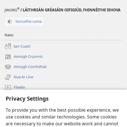
®
JW.ORG
/ LÁITHREÁN GRÉASÁIN OIFIGIÚIL FHINNÉITHE IEHOVA
Socruithe cuma
Naisc
Iarr Cuairt
Aimsigh Cruinniú
(opens
new
Aimsigh Comhdháil
(opens
window)
new
Nua Ar Líne
window)
Físeáin
Privacy Settings
Cuardaigh
To provide you with the best possible experience, we
Síntiúis
(opens
use cookies and similar technologies. Some cookies
new
are necessary to make our website work and cannot
window)