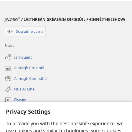
®
JW.ORG
/ LÁITHREÁN GRÉASÁIN OIFIGIÚIL FHINNÉITHE IEHOVA
Socruithe cuma
Naisc
Iarr Cuairt
Aimsigh Cruinniú
(opens
new
Aimsigh Comhdháil
(opens
window)
new
Nua Ar Líne
window)
Físeáin
Privacy Settings
Cuardaigh
To provide you with the best possible experience, we
Síntiúis
(opens
use cookies and similar technologies. Some cookies