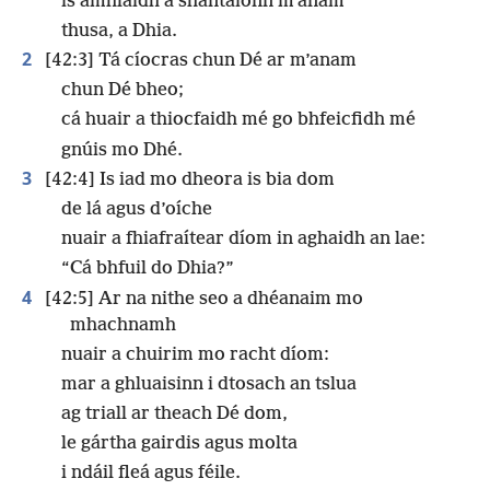
is amhlaidh a shantaíonn m’anam
thusa, a Dhia.
2
[42:3] Tá cíocras chun Dé ar m’anam
chun Dé bheo;
cá huair a thiocfaidh mé go bhfeicfidh mé
gnúis mo Dhé.
3
[42:4] Is iad mo dheora is bia dom
de lá agus d’oíche
nuair a fhiafraítear díom in aghaidh an lae:
“Cá bhfuil do Dhia?”
4
[42:5] Ar na nithe seo a dhéanaim mo
mhachnamh
nuair a chuirim mo racht díom:
mar a ghluaisinn i dtosach an tslua
ag triall ar theach Dé dom,
le gártha gairdis agus molta
i ndáil fleá agus féile.