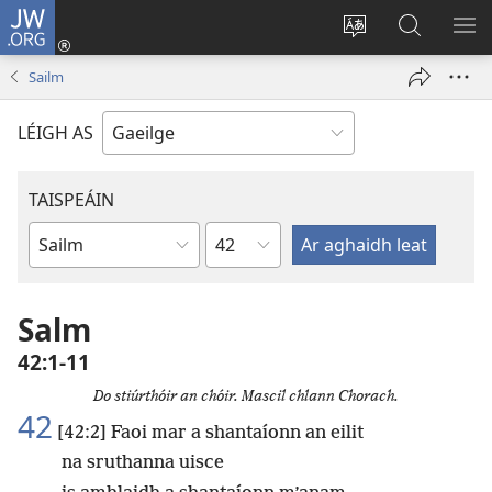
JW.ORG
Logáil
Isteach
Athraigh
Cuardaig
TA
(opens
teanga
ar
RO
Sailm
new
an
JW.ORG
window)
láithreáin
LÉIGH AS
TAISPEÁIN
Chapter
Leabhar
Salm
42:1-11
Do stiúrthóir an chóir. Mascil chlann Chorach.
42
[42:2] Faoi mar a shantaíonn an eilit
na sruthanna uisce