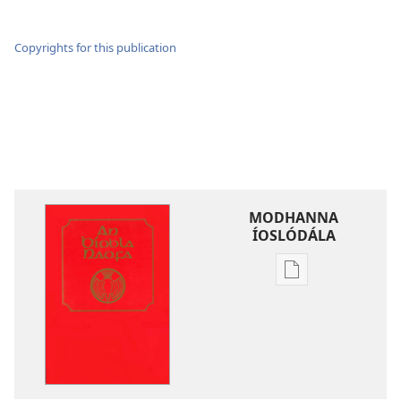
Copyrights for this publication
MODHANNA
ÍOSLÓDÁLA
Modhanna
íoslódála
d'fhoilseacháin
digiteach
An
Bíobla