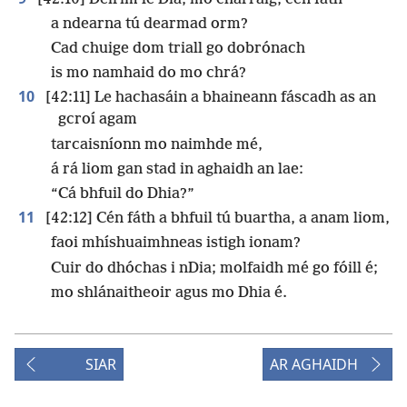
a ndearna tú dearmad orm?
Cad chuige dom triall go dobrónach
is mo namhaid do mo chrá?
10
[42:11] Le hachasáin a bhaineann fáscadh as an
gcroí agam
tarcaisníonn mo naimhde mé,
á rá liom gan stad in aghaidh an lae:
“Cá bhfuil do Dhia?”
11
[42:12] Cén fáth a bhfuil tú buartha, a anam liom,
faoi mhíshuaimhneas istigh ionam?
Cuir do dhóchas i nDia; molfaidh mé go fóill é;
mo shlánaitheoir agus mo Dhia é.
SIAR
AR AGHAIDH