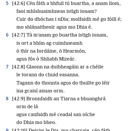
5
[42:6] Cén fáth a bhfuil tú buartha, a anam liom,
faoi mhíshuaimhneas istigh ionam?
Cuir do dhóchas i nDia; molfaidh mé go fóill é;
mo shlánaitheoir agus mo Dhia é.
6
[42:7] Tá m’anam go buartha istigh ionam,
is ort a bhím ag cuimhneamh
ó thír na Iordáine, ó Hearmón,
agus fós ó Shliabh Mizeár.
7
[42:8] Glaonn na duibheagáin ar a chéile
le torann do chuid easanna.
Tagann do thonnta agus do thuilte go léir
ina gcaisí anuas orm.
8
[42:9] Bronnfaidh an Tiarna a bhuanghrá
orm de lá
agus canfaidh mé ceadal san oíche
do Dhia mo bheo.
9
[42:10] Deirim le Dia, mo charraig, cén fáth