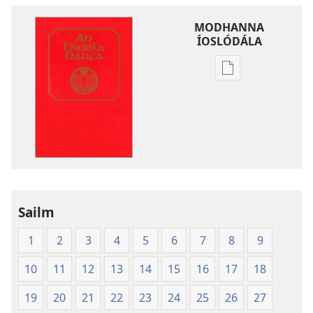
MODHANNA
ÍOSLÓDÁLA
Modhanna
íoslódála
d'fhoilseacháin
digiteach
An
Bíobla
Naofa
Sailm
1
2
3
4
5
6
7
8
9
10
11
12
13
14
15
16
17
18
19
20
21
22
23
24
25
26
27