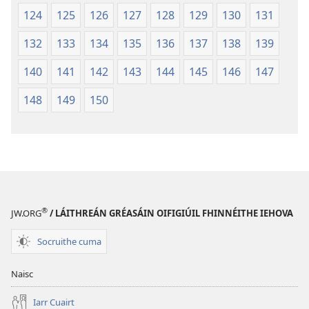
124
125
126
127
128
129
130
131
132
133
134
135
136
137
138
139
140
141
142
143
144
145
146
147
148
149
150
®
JW.ORG
/ LÁITHREÁN GRÉASÁIN OIFIGIÚIL FHINNÉITHE IEHOVA
Socruithe cuma
Naisc
Iarr Cuairt