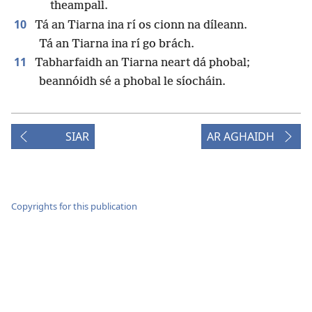
theampall.
10
Tá an Tiarna ina rí os cionn na díleann.
Tá an Tiarna ina rí go brách.
11
Tabharfaidh an Tiarna neart dá phobal;
beannóidh sé a phobal le síocháin.
SIAR
AR AGHAIDH
Copyrights for this publication