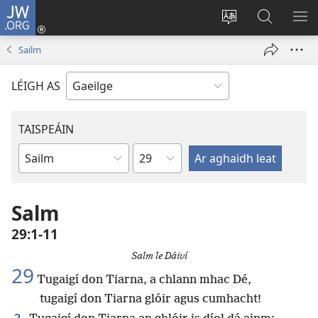
JW.ORG
Logáil
Isteach
Athraigh
Cuardaig
TA
(opens
teanga
ar
RO
Sailm
new
an
JW.ORG
window)
láithreáin
LÉIGH AS
TAISPEÁIN
Chapter
Leabhar
Salm
29:1-11
Salm le Dáiví
29
Tugaigí don Tiarna, a chlann mhac Dé,
tugaigí don Tiarna glóir agus cumhacht!
2