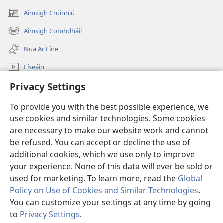
Aimsigh Cruinniú
(opens
new
Aimsigh Comhdháil
(opens
window)
new
Nua Ar Líne
window)
Físeáin
Privacy Settings
Cuardaigh
To provide you with the best possible experience, we
Síntiúis
(opens
use cookies and similar technologies. Some cookies
new
are necessary to make our website work and cannot
window)
Watchtower—Leabharlann ar Líne
be refused. You can accept or decline the use of
(opens
new
additional cookies, which we use only to improve
®
JW Hub
window)
(opens
your experience. None of this data will ever be sold or
new
used for marketing. To learn more, read the
Global
window)
Policy on Use of Cookies and Similar Technologies
.
You can customize your settings at any time by going
Copyright
© 2026 Watch Tower Bible and Tract Society of Pennsylvania.
to
Privacy Settings
.
S
TÉARMAÍ ÚSÁIDE
|
POLASAÍ PRÍOBHÁIDEACHTA
|
PRIVACY SETTINGS