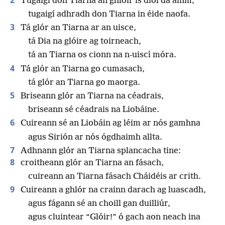
Tugaigí don Tiarna an ghlóir is díol dá ainm;
tugaigí adhradh don Tiarna in éide naofa.
3
Tá glór an Tiarna ar an uisce,
tá Dia na glóire ag toirneach,
tá an Tiarna os cionn na n-uiscí móra.
4
Tá glór an Tiarna go cumasach,
tá glór an Tiarna go maorga.
5
Briseann glór an Tiarna na céadrais,
briseann sé céadrais na Liobáine.
6
Cuireann sé an Liobáin ag léim ar nós gamhna
agus Sirión ar nós ógdhaimh allta.
7
Adhnann glór an Tiarna splancacha tine:
8
croitheann glór an Tiarna an fásach,
cuireann an Tiarna fásach Cháidéis ar crith.
9
Cuireann a ghlór na crainn darach ag luascadh,
agus fágann sé an choill gan duilliúr,
agus cluintear “Glóir!” ó gach aon neach ina