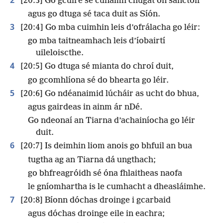
[20:3] Go gcuire sé cúnamh chugat ón sanctóir
agus go dtuga sé taca duit as Síón.
3
[20:4] Go mba cuimhin leis d’ofrálacha go léir:
go mba taitneamhach leis d’íobairtí
uileloiscthe.
4
[20:5] Go dtuga sé mianta do chroí duit,
go gcomhlíona sé do bhearta go léir.
5
[20:6] Go ndéanaimid lúcháir as ucht do bhua,
agus gairdeas in ainm ár nDé.
Go ndeonaí an Tiarna d’achainíocha go léir
duit.
6
[20:7] Is deimhin liom anois go bhfuil an bua
tugtha ag an Tiarna dá ungthach;
go bhfreagróidh sé óna fhlaitheas naofa
le gníomhartha is le cumhacht a dheasláimhe.
7
[20:8] Bíonn dóchas droinge i gcarbaid
agus dóchas droinge eile in eachra;