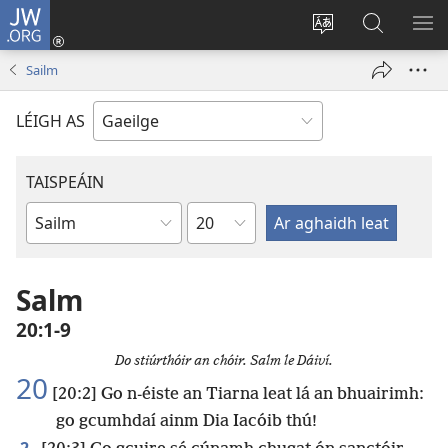
JW.ORG
Logáil
Isteach
Athraigh
Cuardaig
TA
(opens
teanga
ar
RO
Sailm
new
an
JW.ORG
window)
láithreáin
LÉIGH AS
TAISPEÁIN
Chapter
Leabhar
Salm
20:1-9
Do stiúrthóir an chóir. Salm le Dáiví.
20
[20:2] Go n-éiste an Tiarna leat lá an bhuairimh:
go gcumhdaí ainm Dia Iacóib thú!
2