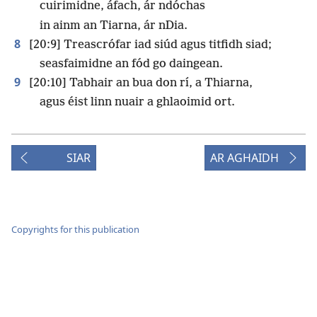
cuirimidne, áfach, ár ndóchas
in ainm an Tiarna, ár nDia.
8
[20:9] Treascrófar iad siúd agus titfidh siad;
seasfaimidne an fód go daingean.
9
[20:10] Tabhair an bua don rí, a Thiarna,
agus éist linn nuair a ghlaoimid ort.
SIAR
AR AGHAIDH
Copyrights for this publication