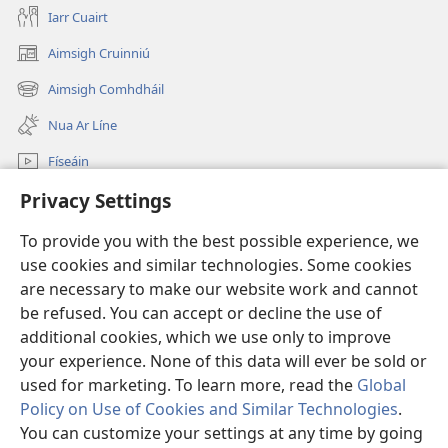
Iarr Cuairt
Aimsigh Cruinniú
(opens
new
Aimsigh Comhdháil
(opens
window)
new
Nua Ar Líne
window)
Físeáin
Privacy Settings
Cuardaigh
To provide you with the best possible experience, we
Síntiúis
(opens
use cookies and similar technologies. Some cookies
new
are necessary to make our website work and cannot
window)
Watchtower—Leabharlann ar Líne
be refused. You can accept or decline the use of
(opens
new
additional cookies, which we use only to improve
®
JW Hub
window)
(opens
your experience. None of this data will ever be sold or
new
used for marketing. To learn more, read the
Global
window)
Policy on Use of Cookies and Similar Technologies
.
You can customize your settings at any time by going