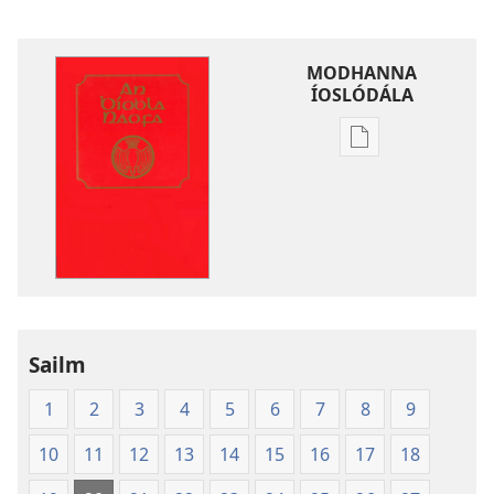
MODHANNA
ÍOSLÓDÁLA
Modhanna
íoslódála
d'fhoilseacháin
digiteach
An
Bíobla
Naofa
Sailm
1
2
3
4
5
6
7
8
9
10
11
12
13
14
15
16
17
18