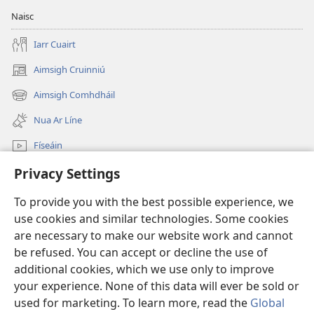
Naisc
Iarr Cuairt
Aimsigh Cruinniú
(opens
new
Aimsigh Comhdháil
(opens
window)
new
Nua Ar Líne
window)
Físeáin
Privacy Settings
Cuardaigh
To provide you with the best possible experience, we
Síntiúis
(opens
use cookies and similar technologies. Some cookies
new
are necessary to make our website work and cannot
window)
Watchtower—Leabharlann ar Líne
be refused. You can accept or decline the use of
(opens
new
additional cookies, which we use only to improve
®
JW Hub
window)
(opens
your experience. None of this data will ever be sold or
new
used for marketing. To learn more, read the
Global
window)