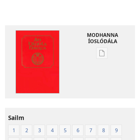
MODHANNA
ÍOSLÓDÁLA
Modhanna
íoslódála
d'fhoilseacháin
digiteach
An
Bíobla
Naofa
Sailm
1
2
3
4
5
6
7
8
9