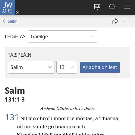
JW.ORG
Logáil
Isteach
Athraigh
Cuardaig
TA
(opens
teanga
ar
RO
Sailm
new
an
JW.ORG
window)
láithreáin
LÉIGH AS
TAISPEÁIN
Chapter
Leabhar
Salm
131:1-3
Amhrán Oilithreach. Le Dáiví.
131
Níl mo chroí i mborr le mórtas, a Thiarna;
níl mo shúile go huaibhreach.