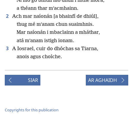
Ní mó go bhfuil mo dhúil i nithe móra,
a théann thar m’acmhainn.
2
Ach mar naíonán [a bhainfí de dhiúl],
thug mé m’anam chun suaimhnis.
Mar naíonán i mbaclainn a mháthar,
atá m’anam istigh ionam.
3
A Iosrael, cuir do dhóchas sa Tiarna,
anois agus choíche.
SIAR
AR AGHAIDH
Copyrights for this publication