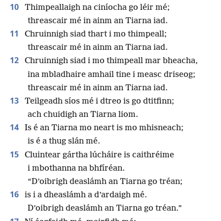
10
Thimpeallaigh na ciníocha go léir mé;
threascair mé in ainm an Tiarna iad.
11
Chruinnigh siad thart i mo thimpeall;
threascair mé in ainm an Tiarna iad.
12
Chruinnigh siad i mo thimpeall mar bheacha,
ina mbladhaire amhail tine i measc driseog;
threascair mé in ainm an Tiarna iad.
13
Teilgeadh síos mé i dtreo is go dtitfinn;
ach chuidigh an Tiarna liom.
14
Is é an Tiarna mo neart is mo mhisneach;
is é a thug slán mé.
15
Cluintear gártha lúcháire is caithréime
i mbothanna na bhfíréan.
“D’oibrigh deaslámh an Tiarna go tréan;
16
is i a dheaslámh a d’ardaigh mé.
D’oibrigh deaslámh an Tiarna go tréan.”