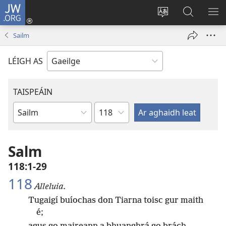
JW.ORG
Logáil
Isteach
Athraigh
Cuardaig
TA
(opens
teanga
ar
RO
Sailm
new
an
JW.ORG
window)
láithreáin
LÉIGH AS
TAISPEÁIN
Chapter
Leabhar
Salm
118:1-29
118
Alleluia.
Tugaigí buíochas don Tiarna toisc gur maith
é;