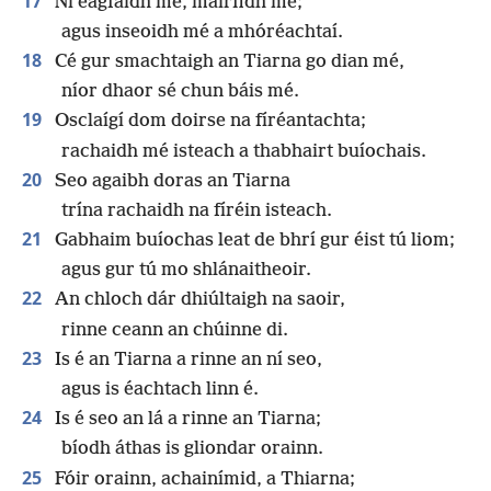
17
Ní éagfaidh mé, mairfidh mé;
agus inseoidh mé a mhóréachtaí.
18
Cé gur smachtaigh an Tiarna go dian mé,
níor dhaor sé chun báis mé.
19
Osclaígí dom doirse na fíréantachta;
rachaidh mé isteach a thabhairt buíochais.
20
Seo agaibh doras an Tiarna
trína rachaidh na fíréin isteach.
21
Gabhaim buíochas leat de bhrí gur éist tú liom;
agus gur tú mo shlánaitheoir.
22
An chloch dár dhiúltaigh na saoir,
rinne ceann an chúinne di.
23
Is é an Tiarna a rinne an ní seo,
agus is éachtach linn é.
24
Is é seo an lá a rinne an Tiarna;
bíodh áthas is gliondar orainn.
25
Fóir orainn, achainímid, a Thiarna;