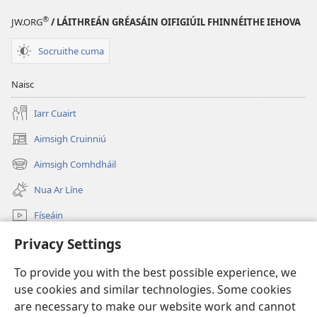
®
JW.ORG
/ LÁITHREÁN GRÉASÁIN OIFIGIÚIL FHINNÉITHE IEHOVA
Socruithe cuma
Naisc
Iarr Cuairt
Aimsigh Cruinniú
(opens
new
Aimsigh Comhdháil
(opens
window)
new
Nua Ar Líne
window)
Físeáin
Cuardaigh
Privacy Settings
To provide you with the best possible experience, we
Síntiúis
(opens
use cookies and similar technologies. Some cookies
new
are necessary to make our website work and cannot
window)
Watchtower—Leabharlann ar Líne