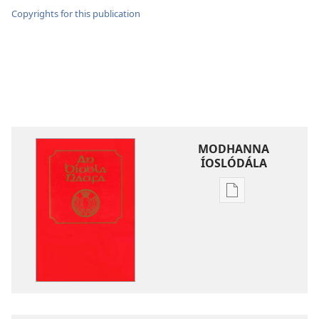
Copyrights for this publication
MODHANNA
ÍOSLÓDÁLA
Modhanna
íoslódála
d'fhoilseacháin
digiteach
An
Bíobla
Naofa