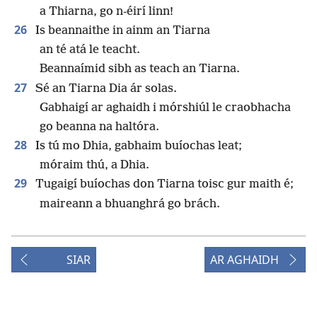
a Thiarna, go n-éirí linn!
26
Is beannaithe in ainm an Tiarna
an té atá le teacht.
Beannaímid sibh as teach an Tiarna.
27
Sé an Tiarna Dia ár solas.
Gabhaigí ar aghaidh i mórshiúl le craobhacha
go beanna na haltóra.
28
Is tú mo Dhia, gabhaim buíochas leat;
móraim thú, a Dhia.
29
Tugaigí buíochas don Tiarna toisc gur maith é;
maireann a bhuanghrá go brách.
SIAR
AR AGHAIDH