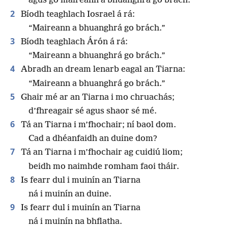
agus go maireann a bhuanghrá go brách.
2
Bíodh teaghlach Iosrael á rá:
“Maireann a bhuanghrá go brách.”
3
Bíodh teaghlach Árón á rá:
“Maireann a bhuanghrá go brách.”
4
Abradh an dream lenarb eagal an Tiarna:
“Maireann a bhuanghrá go brách.”
5
Ghair mé ar an Tiarna i mo chruachás;
d’fhreagair sé agus shaor sé mé.
6
Tá an Tiarna i m’fhochair; ní baol dom.
Cad a dhéanfaidh an duine dom?
7
Tá an Tiarna i m’fhochair ag cuidiú liom;
beidh mo naimhde romham faoi tháir.
8
Is fearr dul i muinín an Tiarna
ná i muinín an duine.
9
Is fearr dul i muinín an Tiarna
ná i muinín na bhflatha.