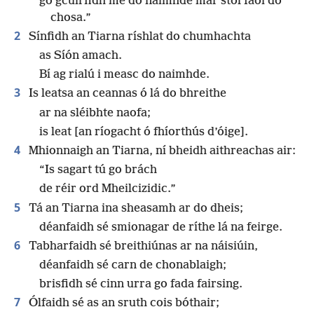
go gcuirfidh mé do naimhde mar stól faoi do
chosa.”
2
Sínfidh an Tiarna ríshlat do chumhachta
as Síón amach.
Bí ag rialú i measc do naimhde.
3
Is leatsa an ceannas ó lá do bhreithe
ar na sléibhte naofa;
is leat [an ríogacht ó fhíorthús d’óige].
4
Mhionnaigh an Tiarna, ní bheidh aithreachas air:
“Is sagart tú go brách
de réir ord Mheilcizidic.”
5
Tá an Tiarna ina sheasamh ar do dheis;
déanfaidh sé smionagar de ríthe lá na feirge.
6
Tabharfaidh sé breithiúnas ar na náisiúin,
déanfaidh sé carn de chonablaigh;
brisfidh sé cinn urra go fada fairsing.
7
Ólfaidh sé as an sruth cois bóthair;