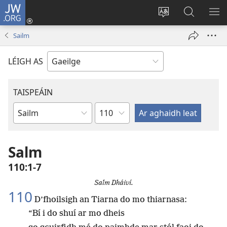
JW.ORG
Logáil
Isteach
Athraigh
Cuardaig
TA
(opens
teanga
ar
RO
Sailm
new
an
JW.ORG
window)
láithreáin
LÉIGH AS
TAISPEÁIN
Chapter
Leabhar
Salm
110:1-7
Salm Dháiví.
110
D’fhoilsigh an Tiarna do mo thiarnasa:
“Bí i do shuí ar mo dheis