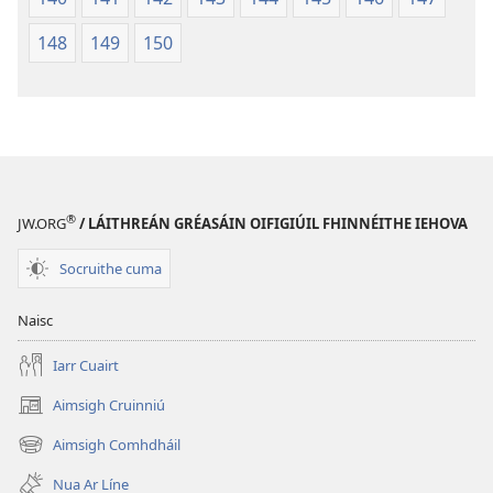
148
149
150
®
JW.ORG
/ LÁITHREÁN GRÉASÁIN OIFIGIÚIL FHINNÉITHE IEHOVA
Socruithe cuma
Naisc
Iarr Cuairt
Aimsigh Cruinniú
(opens
new
Aimsigh Comhdháil
(opens
window)
new
Nua Ar Líne