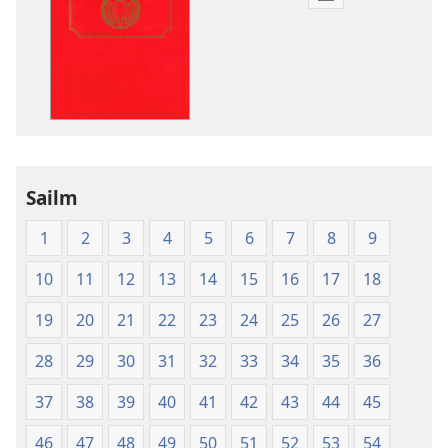
Modhanna
íoslódála
d'fhoilseacháin
digiteach
An
Bíobla
Naofa
Sailm
1
2
3
4
5
6
7
8
9
10
11
12
13
14
15
16
17
18
19
20
21
22
23
24
25
26
27
28
29
30
31
32
33
34
35
36
37
38
39
40
41
42
43
44
45
46
47
48
49
50
51
52
53
54