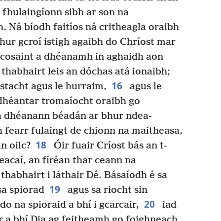
fhulaingíonn sibh ar son na
. Ná bíodh faitíos ná critheagla oraibh
hur gcroí istigh agaibh do Chríost mar
le cosaint a dhéanamh in aghaidh aon
thabhairt leis an dóchas atá ionaibh;
16
stacht agus le hurraim,
agus le
a dhéantar tromaíocht oraibh go
 a dhéanann béadán ar bhur ndea-
 fearr fulaingt de chionn na maitheasa,
18
n oilc?
Óir fuair Críost bás an t-
eacaí, an fíréan thar ceann na
thabhairt i láthair Dé. Básaíodh é sa
19
sa spiorad
agus sa riocht sin
20
o na spioraid a bhí i gcarcair,
iad
r a bhí Dia ag feitheamh go foighneach