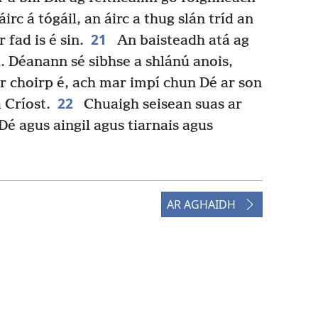
áirc á tógáil, an áirc a thug slán tríd an
21
 fad is é sin.
An baisteadh atá ag
. Déanann sé sibhse a shlánú anois,
r choirp é, ach mar impí chun Dé ar son
22
a Críost.
Chuaigh seisean suas ar
é agus aingil agus tiarnais agus
AR AGHAIDH