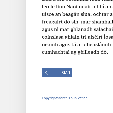
leo le linn Naoi nuair a bhí an 
uisce an beagán slua, ochtar ar
freagairt dó sin, mar shamhail
agus ní mar ghlanadh salachai
coinsiasa ghlain trí aiséirí Íos
neamh agus tá ar dheasláimh D
cumhachtaí ag géilleadh dó.
SIAR
Copyrights for this publication