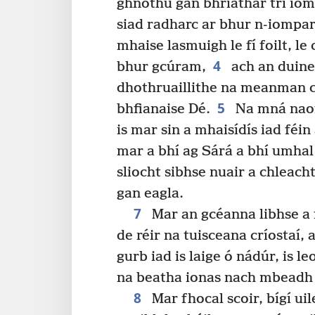
ghnóthú gan bhriathar trí iom
siad radharc ar bhur n-iompa
mhaise lasmuigh le fí foilt, le
4
bhur gcúram,
ach an duine 
dhothruaillithe na meanman c
5
bhfianaise Dé.
Na mná naofa
is mar sin a mhaisídís iad féi
mar a bhí ag Sárá a bhí umhal 
sliocht sibhse nuair a chleach
gan eagla.
7
Mar an gcéanna libhse a 
de réir na tuisceana críostaí,
gurb iad is laige ó nádúr, is 
na beatha ionas nach mbeadh 
8
Mar fhocal scoir, bígí ui