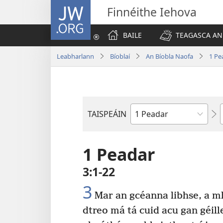
JW.ORG
Finnéithe Iehova
BAILE
TEAGASCA AN
Leabharlann
Bíoblaí
An Bíobla Naofa
1 Pe
TAISPEÁIN
Leabhar
1 Peadar
3:1-22
3
Mar an gcéanna libhse, a mh
dtreo má tá cuid acu gan géill