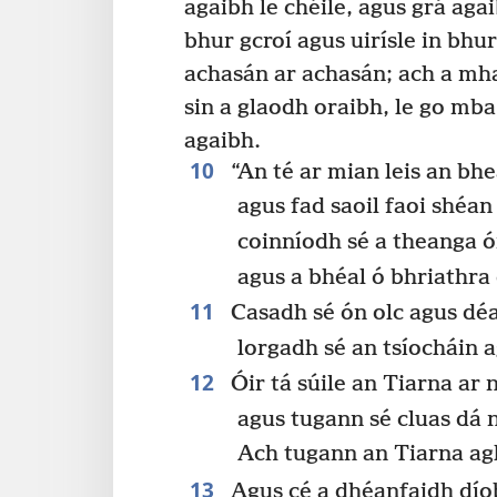
agaibh le chéile, agus grá aga
bhur gcroí agus uirísle in bhu
achasán ar achasán; ach a mha
sin a glaodh oraibh, le go m
agaibh.
10
“An té ar mian leis an bh
agus fad saoil faoi shéan
coinníodh sé a theanga ó
agus a bhéal ó bhriathra 
11
Casadh sé ón olc agus dé
lorgadh sé an tsíocháin a
12
Óir tá súile an Tiarna ar n
agus tugann sé cluas dá 
Ach tugann an Tiarna agh
13
Agus cé a dhéanfaidh díob