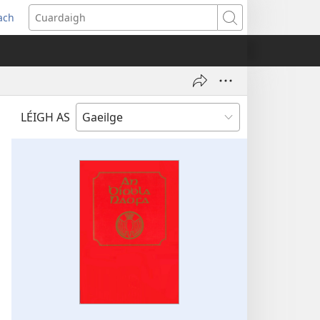
each
s
Cuardaigh
w)
LÉIGH AS