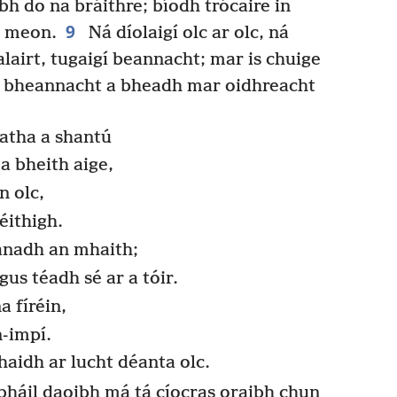
ibh do na bráithre; bíodh trócaire in
9
r meon.
Ná díolaigí olc ar olc, ná
lairt, tugaigí beannacht; mar is chuige
ba bheannacht a bheadh mar oidhreacht
eatha a shantú
 a bheith aige,
n olc,
éithigh.
anadh an mhaith;
gus téadh sé ar a tóir.
a fíréin,
n-impí.
aidh ar lucht déanta olc.
háil daoibh má tá cíocras oraibh chun