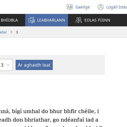
Gaeilge
Logáil Ist
Roghnaigh
(open
teanga
new
 BHÍOBLA
LEABHARLANN
EOLAS FÚINN
windo
adar
3
Chapter
ná, bígí umhal do bhur bhfir chéile, i
eadh don bhriathar, go ndéanfaí iad a