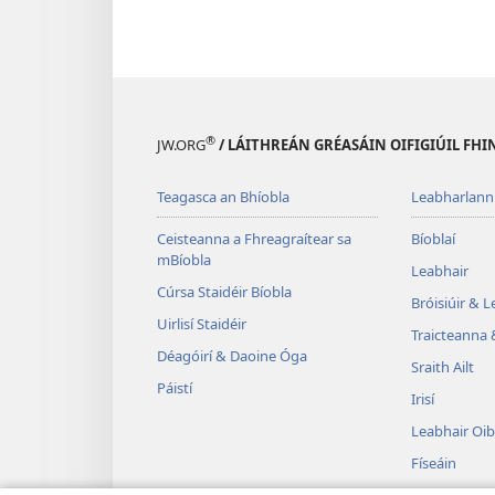
®
JW.ORG
/ LÁITHREÁN GRÉASÁIN OIFIGIÚIL FHI
Teagasca an Bhíobla
Leabharlann
Ceisteanna a Fhreagraítear sa
Bíoblaí
mBíobla
Leabhair
Cúrsa Staidéir Bíobla
Bróisiúir & 
Uirlisí Staidéir
Traicteanna 
Déagóirí & Daoine Óga
Sraith Ailt
Páistí
Irisí
Leabhair Oib
Físeáin