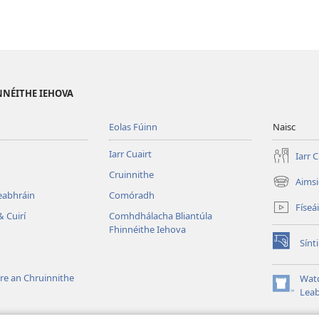
NNÉITHE IEHOVA
Eolas Fúinn
Naisc
Iarr Cuairt
Iarr C
Cruinnithe
Aims
(opens
Leabhráin
Comóradh
new
Físeá
window)
& Cuirí
Comhdhálacha Bliantúla
Fhinnéithe Iehova
Sínti
(opens
new
window)
re an Chruinnithe
Wat
(opens
Leab
new
window)