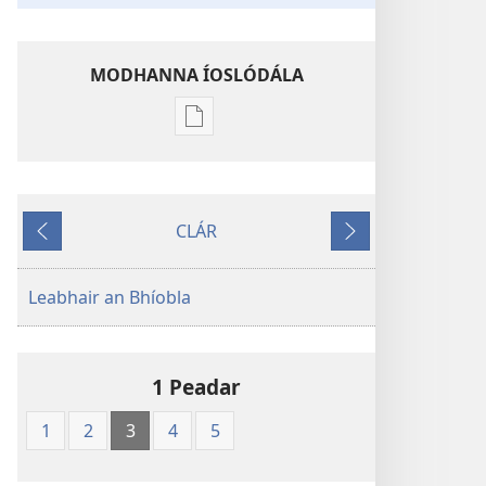
MODHANNA ÍOSLÓDÁLA
Modhanna
íoslódála
d'fhoilseacháin
digiteach
CLÁR
An
SIAR
AR
Bíobla
AGHAIDH
Naofa
Leabhair an Bhíobla
1 Peadar
1
2
3
4
5