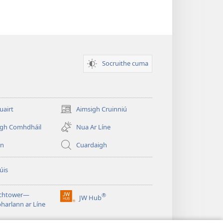
Socruithe cuma
uairt
Aimsigh Cruinniú
(opens
new
igh Comhdháil
Nua Ar Líne
window)
in
Cuardaigh
úis
chtower—
®
JW Hub
(opens
harlann ar Líne
new
window)