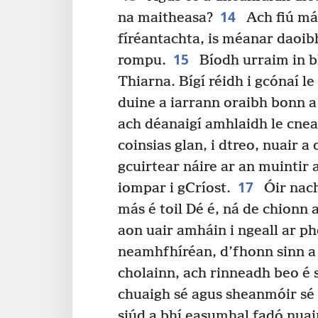
14
na maitheasa?
Ach fiú má 
fíréantachta, is méanar daoibh
15
rompu.
Bíodh urraim in b
Thiarna. Bígí réidh i gcónaí 
duine a iarrann oraibh bonn a 
ach déanaigí amhlaidh le cnea
coinsias glan, i dtreo, nuair 
gcuirtear náire ar an muintir
17
iompar i gCríost.
Óir nach
más é toil Dé é, ná de chionn a
aon uair amháin i ngeall ar ph
neamhfhíréan, d’fhonn sinn a 
cholainn, ach rinneadh beo é 
chuaigh sé agus sheanmóir sé d
siúd a bhí easumhal fadó nuai