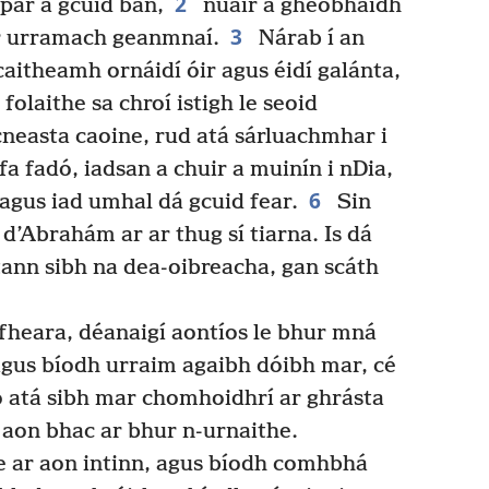
2
par a gcuid ban,
nuair a gheobhaidh
3
r urramach geanmnaí.
Nárab í an
 caitheamh ornáidí óir agus éidí galánta,
folaithe sa chroí istigh le seoid
neasta caoine, rud atá sárluachmhar i
 fadó, iadsan a chuir a muinín i nDia,
6
n agus iad umhal dá gcuid fear.
Sin
d’Abrahám ar ar thug sí tiarna. Is dá
tann sibh na dea-oibreacha, gan scáth
fheara, déanaigí aontíos le bhur mná
 agus bíodh urraim agaibh dóibh mar, cé
leo atá sibh mar chomhoidhrí ar ghrásta
aon bhac ar bhur n-urnaithe.
le ar aon intinn, agus bíodh comhbhá