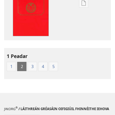
Modhanna
íoslódála
d'fhoilseacháin
digiteach
An
Bíobla
Naofa
1 Peadar
1
2
3
4
5
®
JW.ORG
/ LÁITHREÁN GRÉASÁIN OIFIGIÚIL FHINNÉITHE IEHOVA