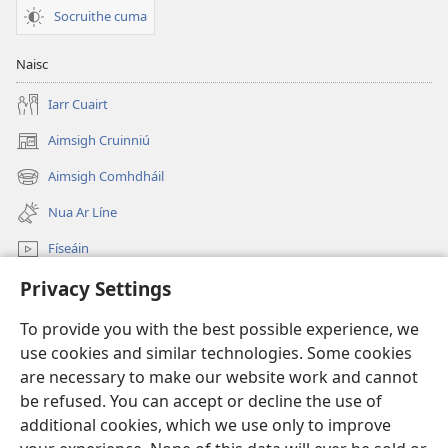
Socruithe cuma
Naisc
Iarr Cuairt
Aimsigh Cruinniú
(opens
new
Aimsigh Comhdháil
(opens
window)
new
Nua Ar Líne
window)
Físeáin
Privacy Settings
Cuardaigh
To provide you with the best possible experience, we
Síntiúis
(opens
use cookies and similar technologies. Some cookies
new
are necessary to make our website work and cannot
window)
Watchtower—Leabharlann ar Líne
be refused. You can accept or decline the use of
(opens
new
additional cookies, which we use only to improve
®
JW Hub
window)
(opens