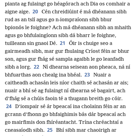
pianta ag fulaingt go héagórach ach Dia os comhair a
20
aigne aige.
Cén chreidiúint é má dhéanann sibh
rud as an tslí agus go n-iompraíonn sibh bhur
bpionós le foighne? Ach má dhéanann sibh an mhaith
agus go bhfulaingíonn sibh dá bharr le foighne,
21
tuilleann sin gnaoi Dé.
Óir is chuige seo a
gairmeadh sibh, mar gur fhulaing Críost féin ar bhur
son, agus gur fhág sé sampla agaibh le go leanfadh
22
sibh a lorg.
Ní dhearna seisean aon pheaca, ná ní
23
bhfuarthas aon chealg ina bhéal.
Nuair a
caitheadh achasán leis níor chaith sé achasán ar ais;
nuair a bhí sé ag fulaingt ní dhearna sé bagairt, ach
d’fhág sé a chúis faoin té a thugann breith go cóir.
24
D’iompair sé ár bpeacaí ina cholainn féin ar an
gcrann d’fhonn go bhfaighimis bás dár bpeacaí ach
go mairfimis don fhíréantacht. Trína chréachtaí a
25
cneasaíodh sibh.
Bhí sibh mar chaoirigh ar