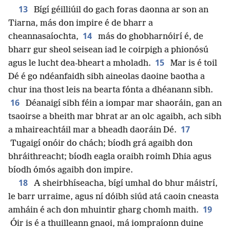
13
Bígí géilliúil do gach foras daonna ar son an
Tiarna, más don impire é de bharr a
14
cheannasaíochta,
más do ghobharnóirí é, de
bharr gur sheol seisean iad le coirpigh a phionósú
15
agus le lucht dea-bheart a mholadh.
Mar is é toil
Dé é go ndéanfaidh sibh aineolas daoine baotha a
chur ina thost leis na bearta fónta a dhéanann sibh.
16
Déanaigí sibh féin a iompar mar shaoráin, gan an
tsaoirse a bheith mar bhrat ar an olc agaibh, ach sibh
17
a mhaireachtáil mar a bheadh daoráin Dé.
Tugaigí onóir do chách; bíodh grá agaibh don
bhráithreacht; bíodh eagla oraibh roimh Dhia agus
bíodh ómós agaibh don impire.
18
A sheirbhíseacha, bígí umhal do bhur máistrí,
le barr urraime, agus ní dóibh siúd atá caoin cneasta
19
amháin é ach don mhuintir gharg chomh maith.
Óir is é a thuilleann gnaoi, má iompraíonn duine