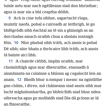
tuisle astu mar nach ngéilleann siad don bhriathar;
agus is mar sin a bhí ceaptha dóibh.
9
Ach is cine tofa sibhse, sagartacht ríoga,
muintir naofa, pobal a cuireadh ar leithrigh, le go
bhfógródh sibh éachtaí an té sin a ghlaoigh as an
dorchadas amach oraibh chun a sholais iontaigh
10
féin.
Níor phobal sibh tráth, ach anois is pobal
Dé sibh; níor bhain a thrócaire libh tráth, ach anois
tá bainte aici libh.
11
A chairde cléibh, impím oraibh, mar
choimhthígh agus mar dheoraithe, staonadh ó
ainmhianta na colainne a bhíonn ag cogaíocht leis an
12
anam.
Bíodh bhur n-iompar i measc na ngintlithe
gan cháim, i dtreo, má cháineann siad anois sibh mar
lucht míghníomhartha, go bhfeicfidh siad bhur ndea-
oibreacha agus go molfaidh siad Dia dá gcionn ar lá
an fhiosraithe.