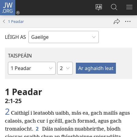
JW.ORG
Logáil
Isteach
Athraigh
Cuardaig
TA
(opens
teanga
ar
RO
1 Peadar
new
an
JW.ORG
window)
láithreáin
LÉIGH AS
TAISPEÁIN
Chapter
Leabhar
1 Peadar
2:1-25
2
Caithigí i leataobh uaibh, más ea, gach mailís agus
calaois, gach cur i gcéill, gach formad, agus gach
2
tromaíocht.
Dála naíonán nuabheirthe, bíodh