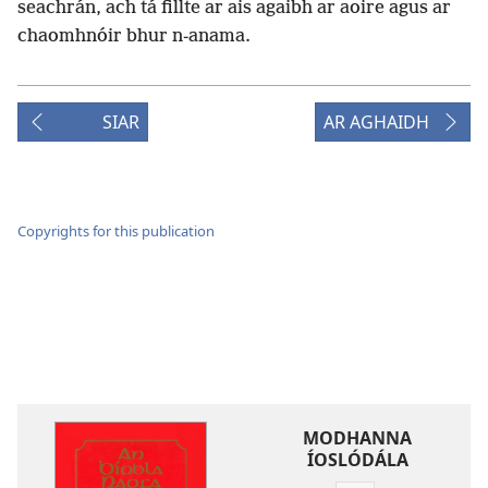
seachrán, ach tá fillte ar ais agaibh ar aoire agus ar
chaomhnóir bhur n-anama.
SIAR
AR AGHAIDH
Copyrights for this publication
MODHANNA
ÍOSLÓDÁLA