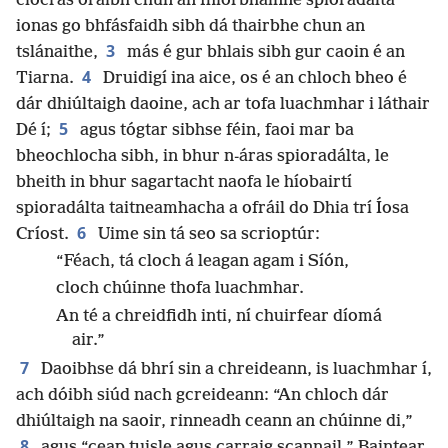
cíocras oraibh chun an fhíorbhainne spioradálta
ionas go bhfásfaidh sibh dá thairbhe chun an
3
tslánaithe,
más é gur bhlais sibh gur caoin é an
4
Tiarna.
Druidigí ina aice, os é an chloch bheo é
dár dhiúltaigh daoine, ach ar tofa luachmhar i láthair
5
Dé í;
agus tógtar sibhse féin, faoi mar ba
bheochlocha sibh, in bhur n-áras spioradálta, le
bheith in bhur sagartacht naofa le híobairtí
spioradálta taitneamhacha a ofráil do Dhia trí Íosa
6
Críost.
Uime sin tá seo sa scrioptúr:
“Féach, tá cloch á leagan agam i Síón,
cloch chúinne thofa luachmhar.
An té a chreidfidh inti, ní chuirfear díomá
air.”
7
Daoibhse dá bhrí sin a chreideann, is luachmhar í,
ach dóibh siúd nach gcreideann: “An chloch dár
dhiúltaigh na saoir, rinneadh ceann an chúinne di,”
8
agus “ceap tuisle agus carraig scannail.” Baintear